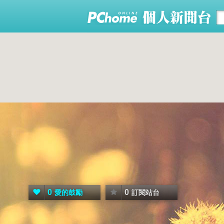
0
0
愛的鼓勵
訂閱站台