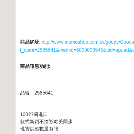
商品網址
:
http://www.momoshop.com.tw/goods/GoodsD
i_code=2585641&memid=6000003945&cid=apuad&
商品訊息功能
:
品號：2585641
100??國進口
款式新穎不撞衫歐美同步
現貨供應數量有限