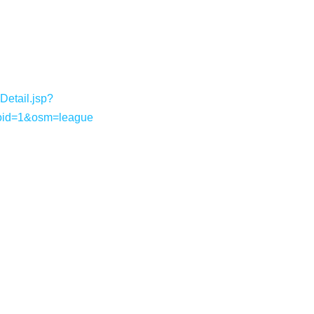
etail.jsp?
oid=1&osm=league