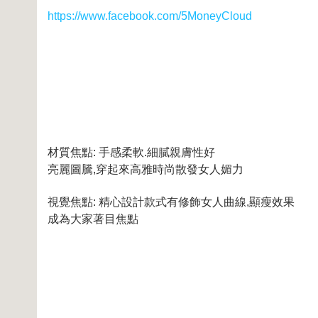
https://www.facebook.com/5MoneyCloud
材質焦點: 手感柔軟.細膩親膚性好
亮麗圖騰,穿起來高雅時尚散發女人媚力
視覺焦點: 精心設計款式有修飾女人曲線,顯瘦效果
成為大家著目焦點