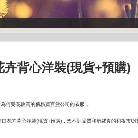
花卉背心洋裝(現貨+預購)
口為何要花較高的價格買百貨公司的衣服，
美國進口花卉背心洋裝(現貨+預購)，想不到品質和剪裁真的和夜市O