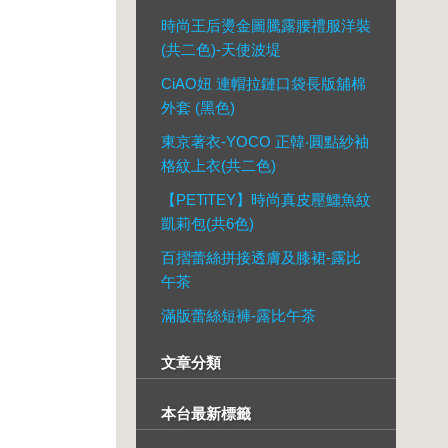
時尚王后燙金圖騰露腰禮服洋裝
(共二色)-天使波堤
CiAO妞 連帽拉鏈口袋長版舖棉
外套 (黑色)
東京著衣-YOCO 正韓‧圓點紗袖
格紋上衣(共二色)
【PETiTEY】時尚真皮壓鱷魚紋
凱莉包(共6色)
百摺蕾絲拼接透膚及膝裙-露比
午茶
滿版蕾絲短褲-露比午茶
文章分類
本台最新標籤