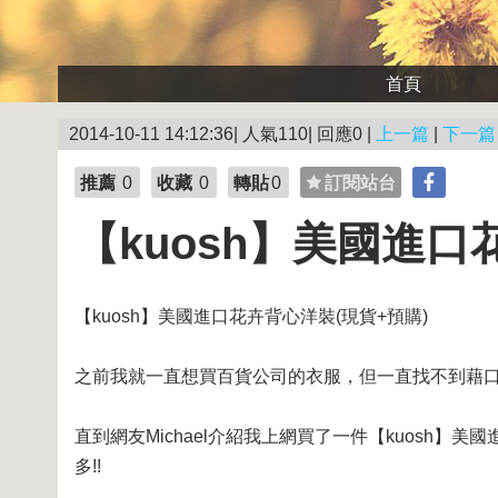
首頁
2014-10-11 14:12:36| 人氣110| 回應0 |
上一篇
|
下一篇
推薦
0
收藏
0
轉貼
0
訂閱站台
【kuosh】美國進口
【kuosh】美國進口花卉背心洋裝(現貨+預購)
之前我就一直想買百貨公司的衣服，但一直找不到藉
直到網友Michael介紹我上網買了一件【kuosh】
多!!