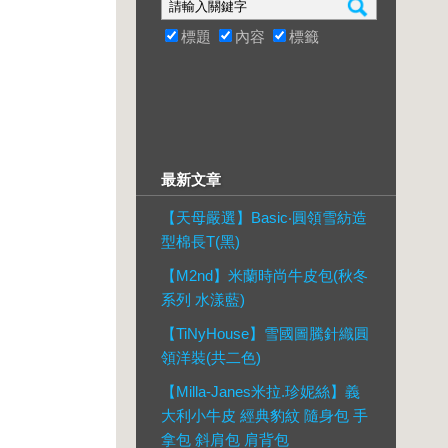
標題
內容
標籤
最新文章
【天母嚴選】Basic‧圓領雪紡造
型棉長T(黑)
【M2nd】米蘭時尚牛皮包(秋冬
系列 水漾藍)
【TiNyHouse】雪國圖騰針織圓
領洋裝(共二色)
【Milla-Janes米拉.珍妮絲】義
大利小牛皮 經典豹紋 隨身包 手
拿包 斜肩包 肩背包