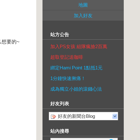
地圖
加入好友
站方公告
想要的~
加入PS女孩 組隊瘋搶2百萬
超取登記送咖啡
綁定Hami Point 1點抵1元
1分鐘快速揪痛！
成為獨立小姐的滾錢心法
好友列表
好友的新聞台Blog
站內搜尋