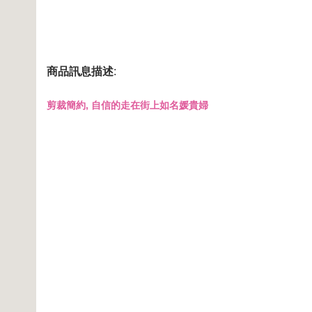
商品訊息描述
:
剪裁簡約, 自信的走在街上如名媛貴婦