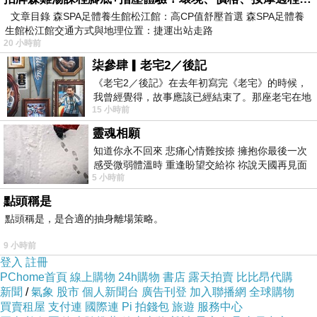
文章目錄 森SPA足體養生館松江館：高CP值舒壓首選 森SPA足體養
生館松江館交通方式與地理位置：捷運出站走路
20 小時前
商品訊息描述
:
柒參肆▎老宅2／後記
《老宅2／後記》在去年初寫完《老宅》的時候，
我曾經覺得，故事應該已經結束了。那座老宅在地
15 小時前
震中倒塌，七個人終於離開那片黑暗，
靈魂相願
商品訊息簡述
:
知道你永不回來 悲痛心情難按捺 擁抱你最後一次
感受微弱體溫時 重逢盼望交給祢 祢說天國再見面
5 小時前
此刻忍淚說別離 他日靈魂再
商品組合：
點頭稱是
6瓶
點頭稱是，是合適的抽身離場策略。
9 小時前
◆重量或容量：80ml/瓶
登入
註冊
◆成分：Petrolatum,Polybutene(Isobutylene/butene
PChome首頁
線上購物
24h購物
書店
露天拍賣
比比昂代購
copolymer),PARAFFINUM LIQUIDUM,Sorbitan Olivate,Horse
新聞
/
氣象
股市
個人新聞台
廣告刊登
加入聯播網
全球購物
買賣租屋
支付連
國際連
Pi 拍錢包
旅遊
服務中心
Fat..等其他詳見商品本體標示