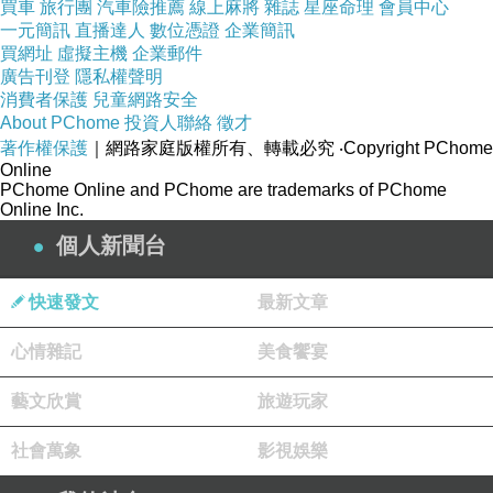
買車
旅行團
汽車險推薦
線上麻將
雜誌
星座命理
會員中心
◆使用方式：取適量均勻塗抹於手腳及其他乾燥肌膚部位
一元簡訊
直播達人
數位憑證
企業簡訊
買網址
虛擬主機
企業郵件
◆保存方法：置於陰涼處，避免陽光直射及孩童不易拿取處
廣告刊登
隱私權聲明
消費者保護
兒童網路安全
About PChome
投資人聯絡
徵才
著作權保護
｜網路家庭版權所有、轉載必究
‧Copyright PChome
Online
PChome Online and PChome are trademarks of PChome
【PURE HEART】乾裂剋星日本馬油手足修護霜(6入)
Online Inc.
個人新聞台
商品網址
:
http://www.momoshop.com.tw/goods/GoodsDetail.jsp?
快速發文
最新文章
i_code=2353051&memid=6000003945
心情雜記
美食饗宴
藝文欣賞
旅遊玩家
社會萬象
影視娛樂
【I-Sweety中大碼】3338優雅粉領百搭碎花假兩
件長版洋裝(黑色)