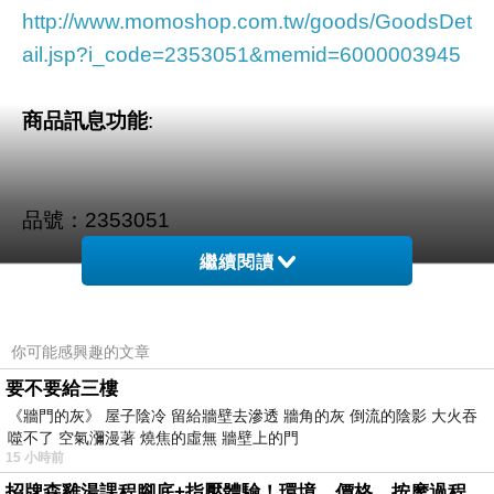
http://www.momoshop.com.tw/goods/GoodsDet
ail.jsp?i_code=2353051&memid=6000003945
商品訊息功能
:
品號：2353051
繼續閱讀
添加珍貴馬油成分
滋潤,補水,鎖水,修護,舒緩
你可能感興趣的文章
立即擦,立即有效果
要不要給三樓
《牆門的灰》 屋子陰冷 留給牆壁去滲透 牆角的灰 倒流的陰影 大火吞
保證不含類固醇
噬不了 空氣瀰漫著 燒焦的虛無 牆壁上的門
15 小時前
招牌森雞湯課程腳底+指壓體驗！環境、價格、按摩過程全紀錄，森SPA足體養生館松江館最新價格表