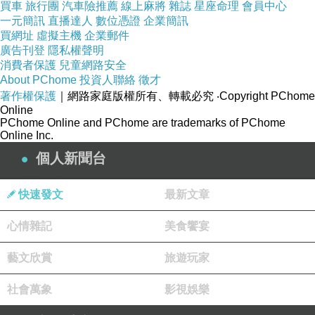
買車
旅行團
汽車險推薦
線上麻將
雜誌
星座命理
會員中心
一元簡訊
直播達人
數位憑證
企業簡訊
買網址
虛擬主機
企業郵件
廣告刊登
隱私權聲明
消費者保護
兒童網路安全
About PChome
投資人聯絡
徵才
著作權保護
｜網路家庭版權所有、轉載必究
‧Copyright PChome
Online
PChome Online and PChome are trademarks of PChome
Online Inc.
個人新聞台
快速發文
最新文章
商品訊息簡述
:
心情雜記
美食饗宴
胺基酸洗顏霜系列美肌之道源自潔顏
藝文欣賞
旅遊玩家
秉持無添加的自然精神，北緯23.5推出針對不同膚質適用的
社會萬象
影視娛樂
25?濃度胺基酸洗顏霜系列。保養步驟裡最重要的就是做好第
一步的臉部清潔。一整天下來，肌膚上累積的可怕出油量、空