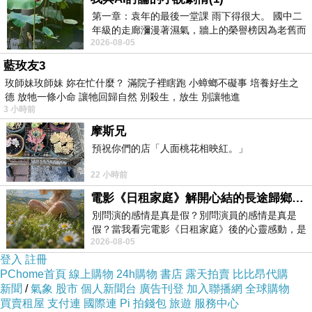
第一章：袁年的最後一堂課 雨下得很大。 國中二
年級的走廊瀰漫著濕氣，牆上的榮譽榜因為老舊而
2026-08-05
微微捲起。 堯禹舜站在辦公室外，手
商品訊息描述
:
藍玫友3
玫師妹玫師妹 妳在忙什麼？ 滿院子裡瞎跑 小蟑螂不礙事 培養好生之
德 放牠一條小命 讓牠回歸自然 別殺生，放生 別讓牠進
3 小時前
摩斯兄
預祝你們的店「人面桃花相映紅。」
22 小時前
電影《日租家庭》解開心結的長途歸鄉！能在電影院感受到地理的寬闊和人心的相鄰，真是太棒了！
別問演的感情是真是假？別問演員的感情是真是
假？當我看完電影《日租家庭》後的心靈感動，是
2026-08-05
真的。詮釋的情感觸動了人心，就是真情
登入
註冊
PChome首頁
線上購物
24h購物
書店
露天拍賣
比比昂代購
新聞
/
氣象
股市
個人新聞台
廣告刊登
加入聯播網
全球購物
買賣租屋
支付連
國際連
Pi 拍錢包
旅遊
服務中心