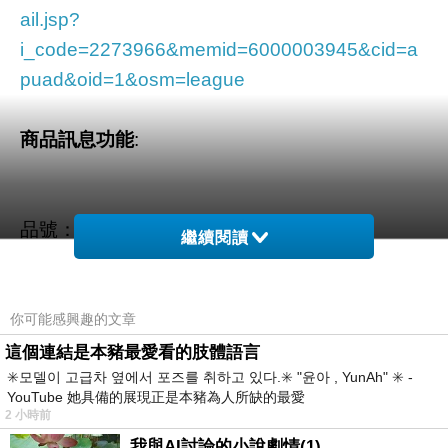
ail.jsp?
i_code=2273966&memid=6000003945&cid=a
puad&oid=1&osm=league
商品訊息功能
:
品號：2273966
繼續閱讀
便利進化軟管新裝上市
你可能感興趣的文章
玻尿酸添加優異吸水能力儲存水份
這個連結是本豬最愛看的肢體語言
✳️모델이 고급차 옆에서 포즈를 취하고 있다.✳️ "윤아 , YunAh" ✳️ -
乾肌潔顏保濕UP、UP
YouTube 她具備的展現正是本豬為人所缺的最愛
2 小時前
我與AI討論的小說劇情(1)