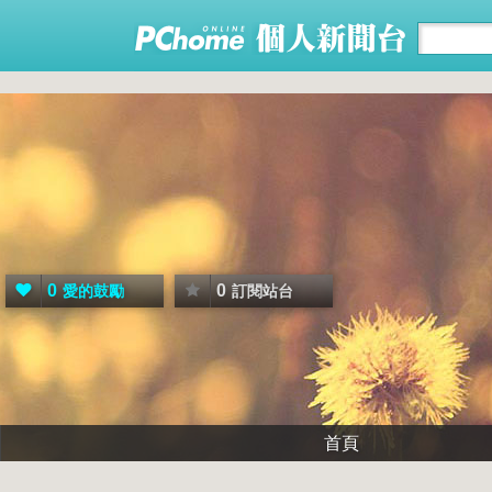
0
0
愛的鼓勵
訂閱站台
首頁