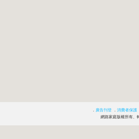
．
廣告刊登
．
消費者保護
網路家庭版權所有、轉載必究 