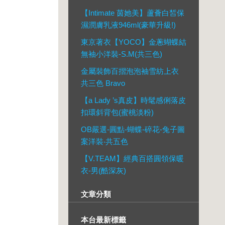
【Intimate 茵她美】蘆薈白皙保
濕潤膚乳液946ml(豪華升級!)
東京著衣【YOCO】金蔥蝴蝶結
無袖小洋裝-S.M(共三色)
金屬裝飾百摺泡泡袖雪紡上衣
共三色 Bravo
【a Lady ’s真皮】時髦感俐落皮
扣環斜背包(蜜桃淡粉)
OB嚴選-圓點-蝴蝶-碎花-兔子圖
案洋裝‧共五色
【V.TEAM】經典百搭圓領保暖
衣-男(酷深灰)
文章分類
本台最新標籤