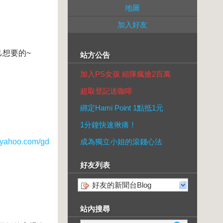
地圖
加入好友
想要的~
站方公告
加入PS女孩 組隊瘋搶2百萬
超取登記送咖啡
綁定Hami Point 1點抵1元
1分鐘快速揪痛！
ahoo.com/gd
成為獨立小姐的滾錢心法
好友列表
好友的新聞台Blog
站內搜尋