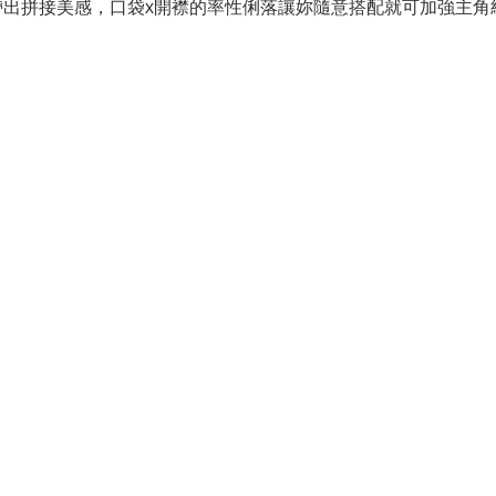
出拼接美感，口袋x開襟的率性俐落讓妳隨意搭配就可加強主角