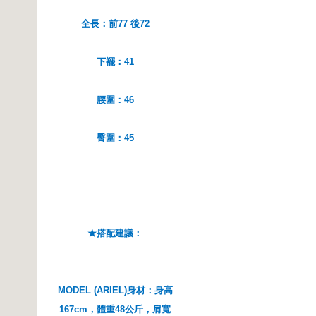
全長：前77 後72
下襬：41
腰圍：46
臀圍：45
★搭配建議：
MODEL (ARIEL)身材：身高
167cm，體重48公斤，肩寬