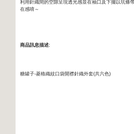
利用針織間的空隙呈現透光感並在袖口及下擺以坑條帶
在感唷～
商品訊息描述
:
糖罐子-菱格織紋口袋開襟針織外套(共六色)