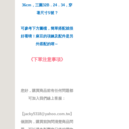
36cm，三圍32B．24．34，穿
著尺寸S號 ?
可參考下方圖檔，簡單搭配就很
好看唷！麻豆的項鍊及配件是另
外搭配的唷～
《下單注意事項》
您好，購買商品前有任何問題都
可加入我們線上客服：
【jacky5318@yahoo.com.tw】
做諮詢，購買前詢問清楚商品問