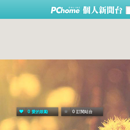
0
0
愛的鼓勵
訂閱站台