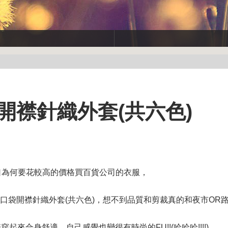
開襟針織外套(共六色)
口為何要花較高的價格買百貨公司的衣服，
織紋口袋開襟針織外套(共六色)，想不到品質和剪裁真的和夜市OR路
起來合身舒適，自己感覺也變很有時尚的FU!!(哈哈哈!!!!)