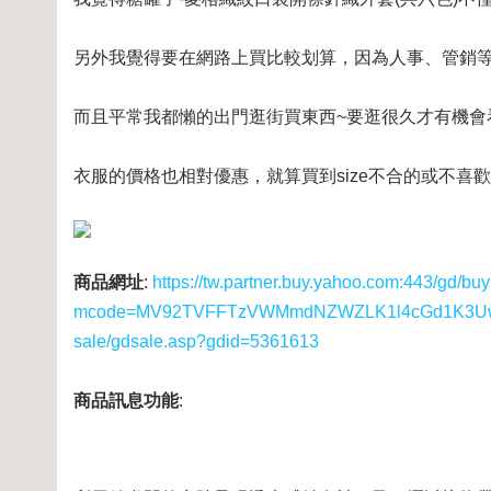
另外我覺得要在網路上買比較划算，因為人事、管銷等
而且平常我都懶的出門逛街買東西~要逛很久才有機會
衣服的價格也相對優惠，就算買到size不合的或不喜歡
商品網址
:
https://tw.partner.buy.yahoo.com:443/gd/bu
mcode=MV92TVFFTzVWMmdNZWZLK1l4cGd1K3UwUS8
sale/gdsale.asp?gdid=5361613
商品訊息功能
: