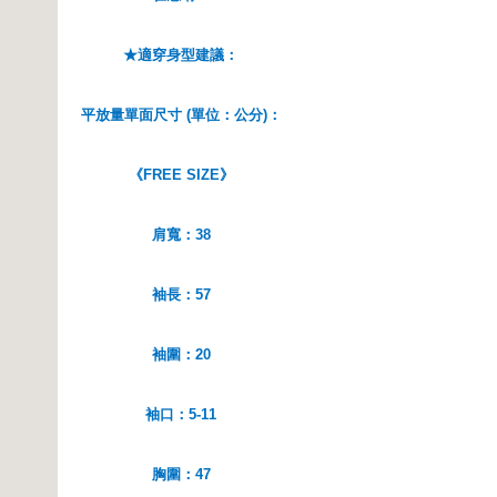
★適穿身型建議：
平放量單面尺寸 (單位：公分)：
《FREE SIZE》
肩寬：38
袖長：57
袖圍：20
袖口：5-11
胸圍：47