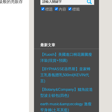
級般的亮眼存
標題
內容
標籤
最新文章
【Kuosh】美國進口桐花圖騰瘦
洋裝(現貨+預購)
【BYPHASSE蓓昂斯】皇家蜂
王乳香氛體乳500ml(KEVIN代
言)
【Botany&Company】鱷魚紋造
型波士頓包(四色)
earth music&amp;ecology 激瘦
窄身褲(土耳其藍)