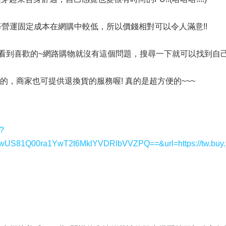
營運固定成本在網購中較低，所以價錢相對可以令人滿意!!
看到喜歡的~網路購物就沒有這個問題，搜尋一下就可以找到自己
的，商家也可提供退換貨的服務喔! 真的是超方便的~~~
y?
1Q00ra1YwT2t6MklYVDRlbVVZPQ==&url=https://tw.buy.y