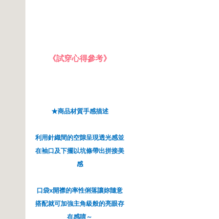
《試穿心得參考》
★商品材質手感描述
利用針織間的空隙呈現透光感並
在袖口及下擺以坑條帶出拼接美
感
口袋x開襟的率性俐落讓妳隨意
搭配就可加強主角級般的亮眼存
在感唷～