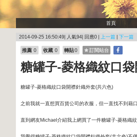
首頁
2014-09-25 16:50:49| 人氣94| 回應0 |
上一篇
|
下一篇
推薦
0
收藏
0
轉貼
0
訂閱站台
糖罐子-菱格織紋口袋
糖罐子-菱格織紋口袋開襟針織外套(共六色)
之前我就一直想買百貨公司的衣服，但一直找不到藉
直到網友Michael介紹我上網買了一件糖罐子-菱格
我覺得糖罐子-菱格織紋口袋開襟針織外套(共六色)不僅穿