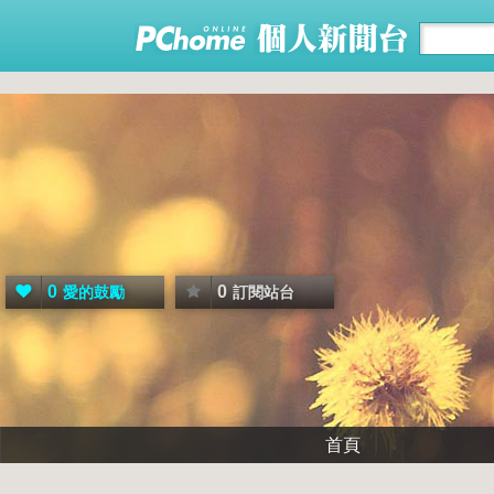
0
0
愛的鼓勵
訂閱站台
首頁