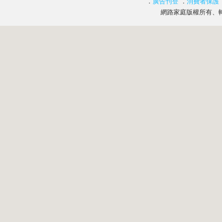
．
廣告刊登
．
消費者保護
網路家庭版權所有、轉載必究 