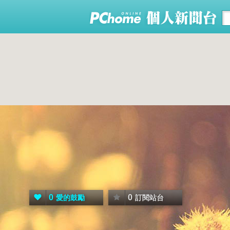
0
0
愛的鼓勵
訂閱站台