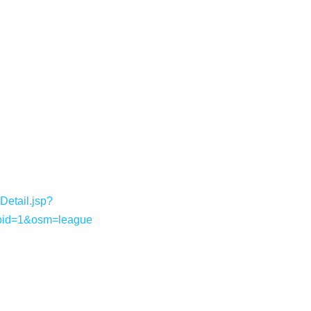
etail.jsp?
oid=1&osm=league