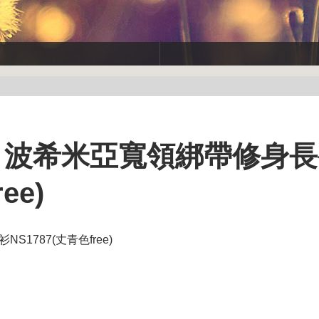
】波希米亞寬領綁帶修身
ee)
1787(丈青色free)