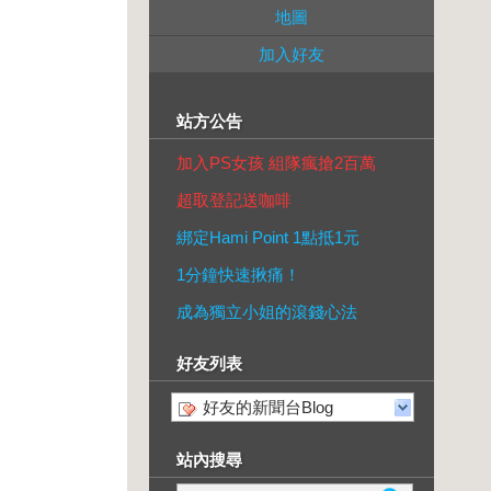
地圖
加入好友
站方公告
加入PS女孩 組隊瘋搶2百萬
超取登記送咖啡
綁定Hami Point 1點抵1元
1分鐘快速揪痛！
成為獨立小姐的滾錢心法
好友列表
好友的新聞台Blog
站內搜尋