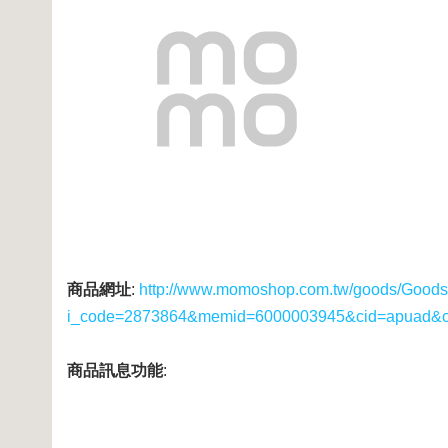
商品網址
:
http://www.momoshop.com.tw/goods/GoodsD
i_code=2873864&memid=6000003945&cid=apuad&
商品訊息功能
: