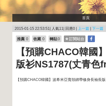
首頁
2015-01-15 22:53:51| 人氣11| 回應0 |
上一篇
|
下一篇
推薦
0
收藏
0
轉貼
0
訂閱站台
【預購CHACO韓國
版衫NS1787(丈青色fr
【預購CHACO韓國】波希米亞寬領綁帶修身長袖長版衫NS