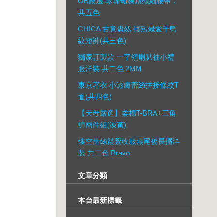
OB嚴選-珍珠蝴蝶鎖頭細腰帶．
共五色
CHICA 古意盎然 輕熟最愛千鳥
紋短褲(共三色)
獨家訂製款 一字領喇叭袖小禮
服洋裝 共二色 2MM
東京著衣 小透膚蕾絲拼接條紋T
恤(共四色)
【天母嚴選】柔棉T-BRA+三角
褲兩件組(淡黃)
縷空蕾絲鬆緊收腰燕尾後長擺洋
裝 共二色 Bravo
文章分類
本台最新標籤