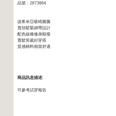
品號：2873864
波希米亞吸晴圖騰
寬領鬆緊綁帶設計
配色線條修身顯瘦
寬鬆剪裁好穿搭
質感棉料相當舒適
商品訊息描述
:
可參考試穿報告