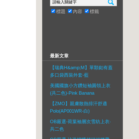
標題
內容
標籤
最新文章
【瑞典H&amp;M】單顆釦有蓋
多口袋西裝外套-藍
美國國旗小方鑽短袖圓領上衣
(共二色)-Pink Banana
【ZMO】親膚散熱排汗舒適
Polo(AP001WR-白)
OB嚴選-荷葉袖層次雪紡上衣‧
共二色