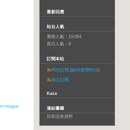
最新回應
站台人氣
累積人氣：
19,054
當日人氣：
6
訂閱本站
RSS訂閱
(
如何使用RSS
)
加入訂閱
Kaza
sm=league
連結書籤
目前沒有資料