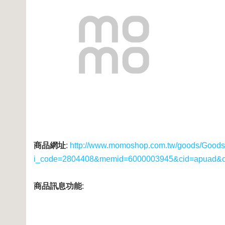
商品網址
:
http://www.momoshop.com.tw/goods/GoodsD
i_code=2804408&memid=6000003945&cid=apuad&
商品訊息功能
: