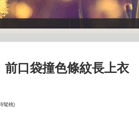
尺碼】前口袋撞色條紋長上衣
時髦桃)