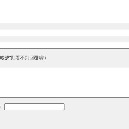
帳號"則看不到回覆唷!)
)