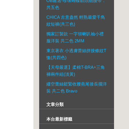
OB嚴選-珍珠蝴蝶鎖頭細腰帶．
共五色
CHICA 古意盎然 輕熟最愛千鳥
紋短褲(共三色)
獨家訂製款 一字領喇叭袖小禮
服洋裝 共二色 2MM
東京著衣 小透膚蕾絲拼接條紋T
恤(共四色)
【天母嚴選】柔棉T-BRA+三角
褲兩件組(淡黃)
縷空蕾絲鬆緊收腰燕尾後長擺洋
裝 共二色 Bravo
文章分類
本台最新標籤