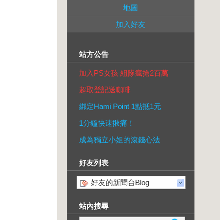
地圖
加入好友
站方公告
加入PS女孩 組隊瘋搶2百萬
超取登記送咖啡
綁定Hami Point 1點抵1元
1分鐘快速揪痛！
成為獨立小姐的滾錢心法
好友列表
好友的新聞台Blog
站內搜尋