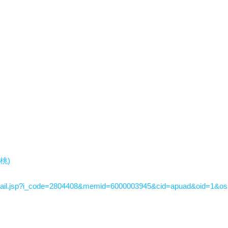
桃)
tail.jsp?i_code=2804408&memid=6000003945&cid=apuad&oid=1&o