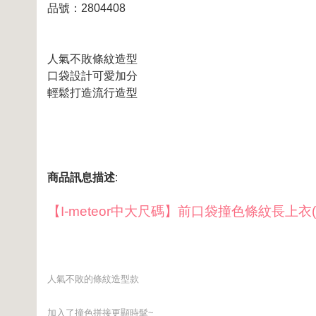
品號：2804408
人氣不敗條紋造型
口袋設計可愛加分
輕鬆打造流行造型
商品訊息描述
:
【I-meteor中大尺碼】前口袋撞色條紋長上衣
人氣不敗的條紋造型款
加入了撞色拼接更顯時髦~