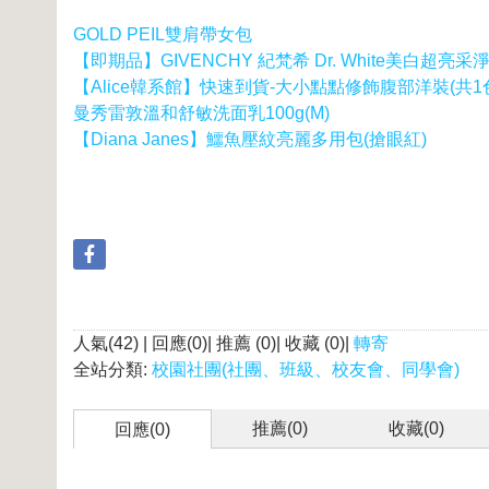
GOLD PEIL雙肩帶女包
【即期品】GIVENCHY 紀梵希 Dr. White美白超亮采淨妍
【Alice韓系館】快速到貨-大小點點修飾腹部洋裝(共1
曼秀雷敦溫和舒敏洗面乳100g(M)
【Diana Janes】鱷魚壓紋亮麗多用包(搶眼紅)
人氣(42) | 回應(0)| 推薦 (
0
)| 收藏 (
0
)|
轉寄
全站分類:
校園社團(社團、班級、校友會、同學會)
推薦(
0
)
收藏(
0
)
回應(0)