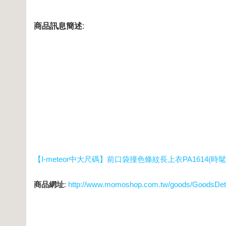
商品訊息簡述
:
【I-meteor中大尺碼】前口袋撞色條紋長上衣PA1614(時髦
商品網址
:
http://www.momoshop.com.tw/goods/GoodsDe