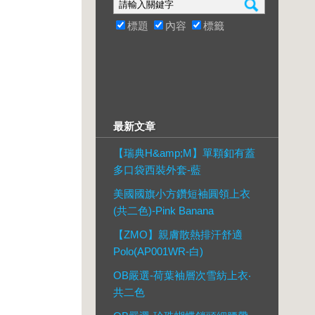
標題
內容
標籤
最新文章
【瑞典H&amp;M】單顆釦有蓋
多口袋西裝外套-藍
美國國旗小方鑽短袖圓領上衣
(共二色)-Pink Banana
【ZMO】親膚散熱排汗舒適
Polo(AP001WR-白)
OB嚴選-荷葉袖層次雪紡上衣‧
共二色