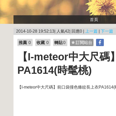
首頁
2014-10-28 19:52:13| 人氣42| 回應0 |
上一篇
|
下一篇
推薦
0
收藏
0
轉貼
0
訂閱站台
【I-meteor中大
PA1614(時髦桃)
【I-meteor中大尺碼】前口袋撞色條紋長上衣PA1614(