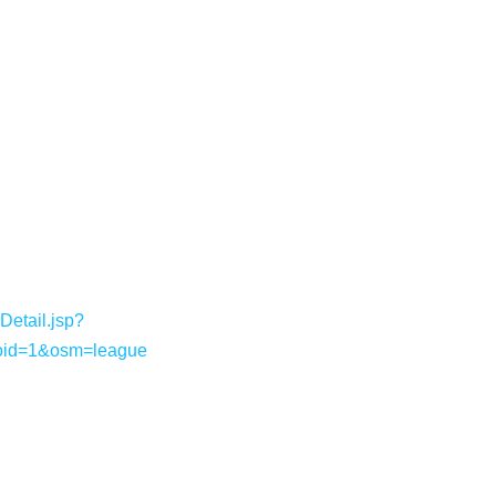
etail.jsp?
oid=1&osm=league