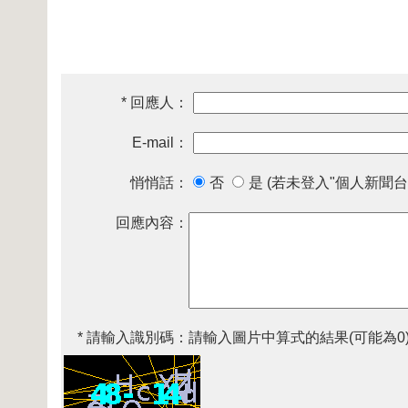
* 回應人：
E-mail：
悄悄話：
否
是 (若未登入"個人新聞台
回應內容：
* 請輸入識別碼：
請輸入圖片中算式的結果(可能為0