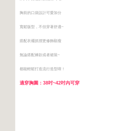
胸前的口袋設計可愛加分
寬鬆版型，不但穿著舒適~
搭配衣襬抓摺更修飾顯瘦
無論搭配褲款或者裙裝~
都能輕鬆打造流行造型唷！
適穿胸圍：38
吋
~42吋內可穿