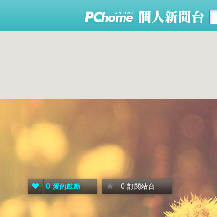
0
0
愛的鼓勵
訂閱站台