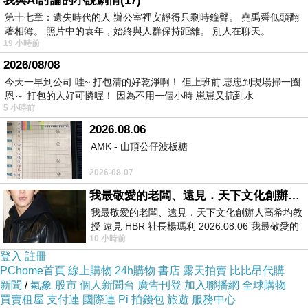
我與AI討論的小說劇情(17)
第十七章：遺失時代的人 辦公室裡安靜得只剩時鐘聲。 堯禹舜低頭翻
著相簿。 照片中的袁年，始終與人群保持距離。 別人在聊天。
19 小時前
商品訊息描述
:
2026/08/08
今天一早到公司 哇~ 打包清的好乾淨啊！ 但上班前 崽崽到現場掃一圈
恩～ 打包的人好可憐喔！ 因為不用一個小時 崽崽又搞到水
5 小時前
2026.08.06
AMK - 山頂公仔波板糖
2026-08-07
我最敬愛的老闆、遠見．天下文化創辦人高希均教授
我最敬愛的老闆、遠見．天下文化創辦人高希均教
授 遠見 HBR 社長楊瑪利 2026.08.06 我最敬愛的
10 小時前
老闆、遠見．天下文化創辦人高希均教
登入
註冊
PChome首頁
線上購物
24h購物
書店
露天拍賣
比比昂代購
新聞
/
氣象
股市
個人新聞台
廣告刊登
加入聯播網
全球購物
買賣租屋
支付連
國際連
Pi 拍錢包
旅遊
服務中心