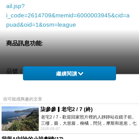
ail.jsp?
i_code=2614709&memid=6000003945&cid=a
puad&oid=1&osm=league
商品訊息功能
:
品號：2614709
繼續閱讀
雙層荷葉領
你可能感興趣的文章
超可愛款式
柒參參▎老宅2 / 7 (終)
特色後扣式
老宅2 / 7 - 歡迎回家照片裡的人靜靜站在鏡子前。
三樓，廄，大崽蕥，柳橘，閆兒，摩斯和崽崽，七
2026-08-07
個人整整齊齊地站在鏡框之外，如同