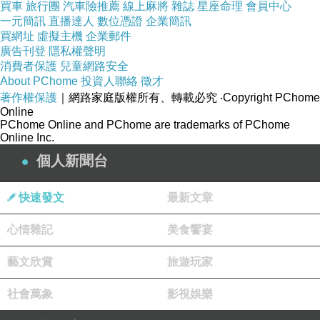
買車
旅行團
汽車險推薦
線上麻將
雜誌
星座命理
會員中心
一元簡訊
直播達人
數位憑證
企業簡訊
買網址
虛擬主機
企業郵件
廣告刊登
隱私權聲明
消費者保護
兒童網路安全
About PChome
投資人聯絡
徵才
著作權保護
｜網路家庭版權所有、轉載必究
‧Copyright PChome
Online
PChome Online and PChome are trademarks of PChome
Online Inc.
個人新聞台
快速發文
最新文章
心情雜記
美食饗宴
藝文欣賞
旅遊玩家
社會萬象
影視娛樂