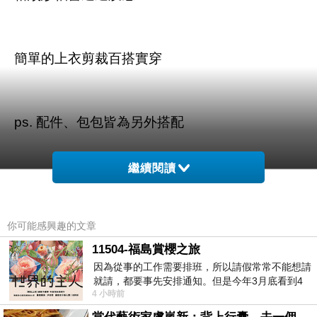
簡單的上衣剪裁百搭實穿
ps. 配件、包包皆為另外搭配
繼續閱讀
你可能感興趣的文章
商品訊息描述
:
11504-福島賞櫻之旅
因為從事的工作需要排班，所以請假常常不能想請
就請，都要事先安排通知。但是今年3月底看到4
4 小時前
月的班表時，突然發現4月中有個空檔，所
東京著衣-YOCO 糖果色格紋紗袖雪紡上衣-