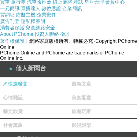
買車
旅行團
汽車險推薦
線上麻將
雜誌
星座命理
會員中心
一元簡訊
直播達人
數位憑證
企業簡訊
買網址
虛擬主機
企業郵件
廣告刊登
隱私權聲明
消費者保護
兒童網路安全
About PChome
投資人聯絡
徵才
著作權保護
｜網路家庭版權所有、轉載必究
‧Copyright PChome
Online
PChome Online and PChome are trademarks of PChome
Online Inc.
個人新聞台
快速發文
最新文章
心情雜記
美食饗宴
藝文欣賞
旅遊玩家
社會萬象
影視娛樂