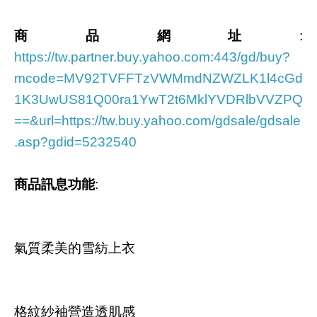
商品網址
:
https://tw.partner.buy.yahoo.com:443/gd/buy?
mcode=MV92TVFFTzVWMmdNZWZLK1l4cGd
1K3UwUS81Q00ra1YwT2t6MklYVDRlbVVZPQ
==&url=https://tw.buy.yahoo.com/gdsale/gdsale
.asp?gdid=5232540
商品訊息功能
:
氣質柔美的雪紡上衣
格紋紗袖營造透肌感