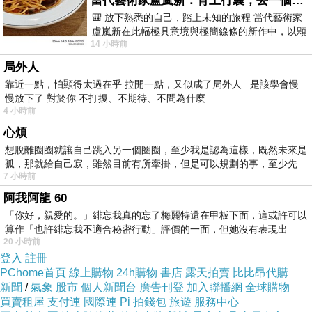
當代藝術家盧嵐新：背上行囊，去一個沒有人認識你的地方——看風景，也遇見渴望出發的自己
S.M(共三色)-4014286
🎒 放下熟悉的自己，踏上未知的旅程 當代藝術家
盧嵐新在此幅極具意境與極簡線條的新作中，以顆
14 小時前
粒感豐富的灰綠粗糙背景，搭配凝練且具
局外人
靠近一點，怕顯得太過在乎 拉開一點，又似成了局外人 是該學會慢
慢放下了 對於你 不打擾、不期待、不問為什麼
4 小時前
心煩
想脫離圈圈就讓自己跳入另一個圈圈，至少我是認為這樣，既然未來是
孤，那就給自己寂，雖然目前有所牽掛，但是可以規劃的事，至少先
7 小時前
阿我阿龍 60
「你好，親愛的。」緋忘我真的忘了梅麗特還在甲板下面，這或許可以
【 TOKYO
算作「也許緋忘我不適合秘密行動」評價的一面，但她沒有表現出
20 小時前
FASHION 】
登入
註冊
PChome首頁
線上購物
24h購物
書店
露天拍賣
比比昂代購
新聞
/
氣象
股市
個人新聞台
廣告刊登
加入聯播網
全球購物
買賣租屋
支付連
國際連
Pi 拍錢包
旅遊
服務中心