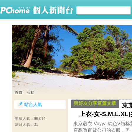
首頁
活動
與好友分享這篇文章
站台人氣
東京
上衣-女-S.M.L.XL
累積人氣：
96,014
東京著衣-Voyya 純色V領棉
當日人氣：
31
直想買百貨公司的衣服，但