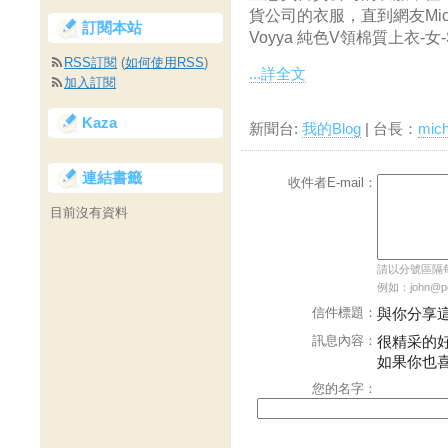
貨公司的衣服，直到網友Mic
訂閱本站
Voyya 純色V領棉質上衣-女-
RSS訂閱
(
如何使用RSS
)
...詳全文
加入訂閱
Kaza
新聞台:
我的Blog
| 台長：
mic
連結書籤
收件者E-mail：
目前沒有資料
請以分號區隔每個
例如：john@pch
信件標題：
與你分享
訊息內容：
很精采的
如果你也
您的名字：