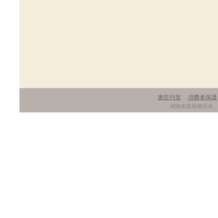
廣告刊登
消費者保護
．
．
網路家庭版權所有、轉載必究