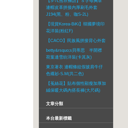
【S-7L熊衣褲語】Ｓ字母胸章
連帽皮革拼接內厚刷毛外套
J194(黑、粉、咖S-2L)
【現貨Korea-BiKi】韓國夢境印
花洋裝(粉紅F)
【CACO】民族風拼接背心外套
betty&rsquo;s貝蒂思 半開襟
荷葉邊雪紡洋裝(卡其灰)
東京著衣 連帽條紋假披肩牛仔
色襯衫-S.M(共二色)
【菟絲花】貼布個性顯瘦加厚加
絨保暖大碼內搭長褲(大尺碼)
文章分類
本台最新標籤