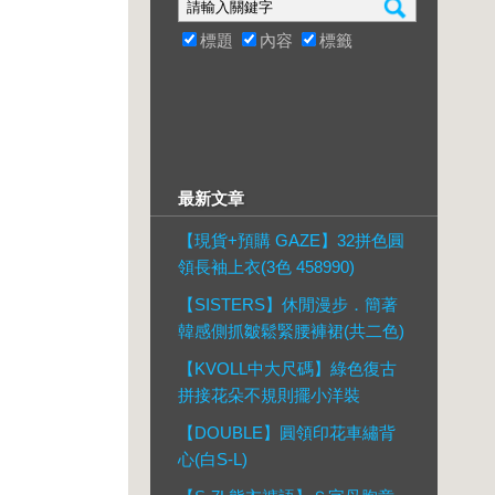
標題
內容
標籤
最新文章
【現貨+預購 GAZE】32拼色圓
領長袖上衣(3色 458990)
【SISTERS】休閒漫步．簡著
韓感側抓皺鬆緊腰褲裙(共二色)
【KVOLL中大尺碼】綠色復古
拼接花朵不規則擺小洋裝
【DOUBLE】圓領印花車繡背
心(白S-L)