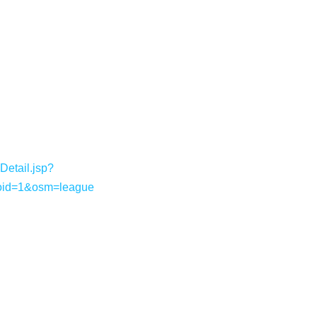
etail.jsp?
oid=1&osm=league