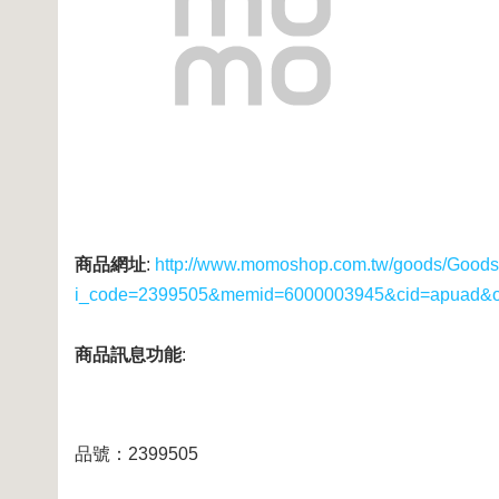
商品網址
:
http://www.momoshop.com.tw/goods/GoodsD
i_code=2399505&memid=6000003945&cid=apuad&
商品訊息功能
:
品號：2399505