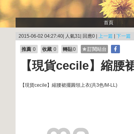
首頁
2015-06-02 04:27:40| 人氣31| 回應0 |
上一篇
|
下一篇
推薦
0
收藏
0
轉貼
0
訂閱站台
【現貨cecile】縮腰
【現貨cecile】縮腰裙擺圓領上衣(共3色/M-LL)