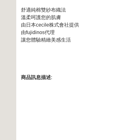
舒適純棉雙紗布織法
溫柔呵護您的肌膚
由日本cecile株式會社提供
由fujidinos代理
讓您體驗精緻美感生活
商品訊息描述
: