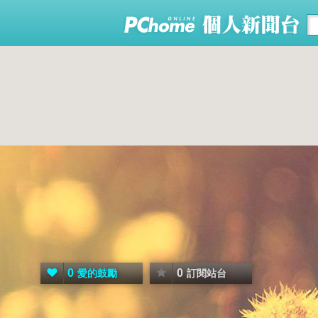
0
0
愛的鼓勵
訂閱站台