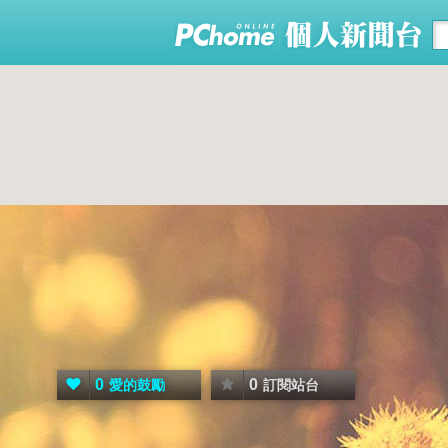
0
0
愛的鼓勵
訂閱站台