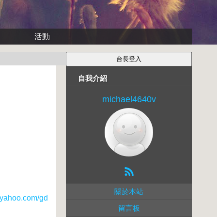
活動
自我介紹
michael4640v
關於本站
ahoo.com/gd
留言板