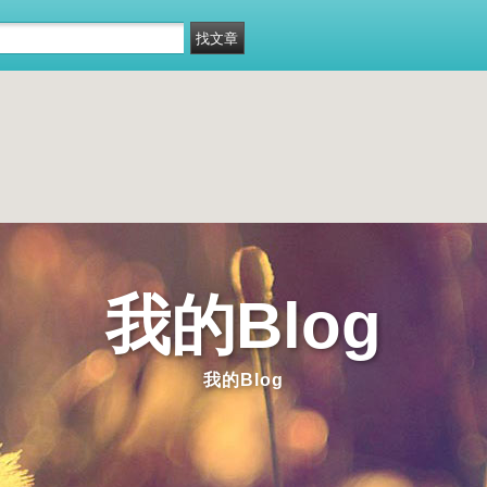
我的Blog
我的Blog