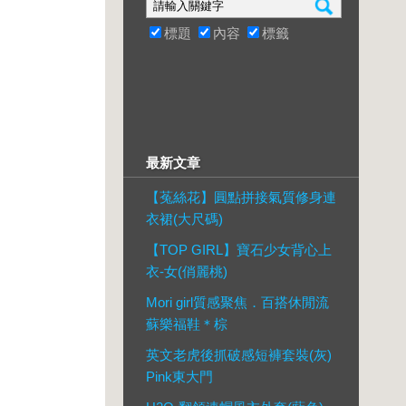
標題
內容
標籤
最新文章
【菟絲花】圓點拼接氣質修身連
衣裙(大尺碼)
【TOP GIRL】寶石少女背心上
衣-女(俏麗桃)
Mori girl質感聚焦．百搭休閒流
蘇樂福鞋＊棕
英文老虎後抓破感短褲套裝(灰)
Pink東大門