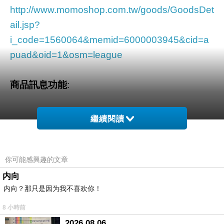
http://www.momoshop.com.tw/goods/GoodsDet
ail.jsp?
i_code=1560064&memid=6000003945&cid=a
puad&oid=1&osm=league
商品訊息功能
:
繼續閱讀
品號：1560064
你可能感興趣的文章
全真高級胎牛皮完美質感呈現
内向
内向？那只是因为我不喜欢你！
獨家舒適超穩厚設計
春夏最漾配色亮麗又摩登
8 小時前
2026.08.06