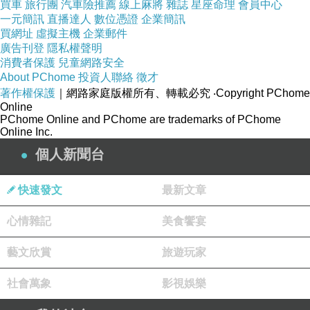
買車
旅行團
汽車險推薦
線上麻將
雜誌
星座命理
會員中心
只要輕鬆搭配Tshirt + 牛仔褲 就能輕鬆展現好萊
一元簡訊
直播達人
數位憑證
企業簡訊
買網址
虛擬主機
企業郵件
塢女星的時尚品味
廣告刊登
隱私權聲明
消費者保護
兒童網路安全
About PChome
★推出 性感黑 優雅杏 共2色登場★
投資人聯絡
徵才
著作權保護
｜網路家庭版權所有、轉載必究
‧Copyright PChome
Online
★商品規格★
PChome Online and PChome are trademarks of PChome
Online Inc.
個人新聞台
．鞋跟高度：後跟高約11公分(前防水台約2公分)
快速發文
最新文章
．商品尺寸： 35/36/37/38/39/40
心情雜記
美食饗宴
．尺寸對照：35號=22.5公分，36號=24公分，
藝文欣賞
旅遊玩家
35號=22.5公分，36號=23公分，37號=23.5公
社會萬象
影視娛樂
分，38號=24公分，39號=24.5公分