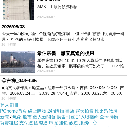
AMK - 山頂公仔波板糖
2026-08-07
2026/08/08
商品訊息描述
:
今天一早到公司 哇~ 打包清的好乾淨啊！ 但上班前 崽崽到現場掃一圈
恩～ 打包的人好可憐喔！ 因為不用一個小時 崽崽又搞到水
16 小時前
延續每季熱賣的時尚基本款式 BONBONS再進
希伯來書 - 離棄真道的後果
化！
希伯來書10:26-10:31 10:26因為我們得知真道以
後、若故意犯罪、贖罪的祭就再沒有了． 10:27惟
2026-08-07
有戰懼等候審判和那燒滅眾敵人的烈火
推出擁有時尚且不失帥氣的時尚STYLE
◎吉祥_043~045
■潘文良著作集＞勵益品＞魚雁千里共今緣＞吉祥_043~045 ▽043_吉
超精緻的胎牛皮手工打造
祥。2006.03.24.五 23:38:28 ▽044_吉祥。2006.03.25.六 00:00:
16 小時前
登入
註冊
全真皮內裡加上品牌經典防滑鞋底 讓穿著的觸感
PChome首頁
線上購物
24h購物
書店
露天拍賣
比比昂代購
更舒適
新聞
/
氣象
股市
個人新聞台
廣告刊登
加入聯播網
全球購物
買賣租屋
支付連
國際連
Pi 拍錢包
旅遊
服務中心