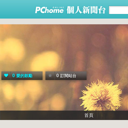
0
0
愛的鼓勵
訂閱站台
首頁