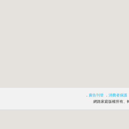
．
廣告刊登
．
消費者保護
網路家庭版權所有、轉載必究 