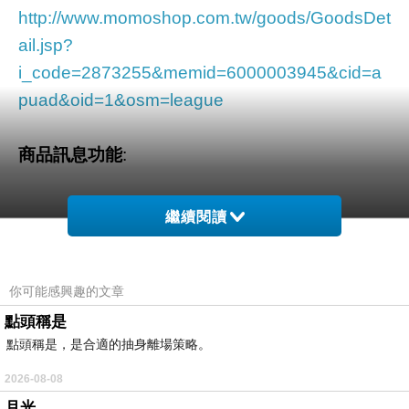
http://www.momoshop.com.tw/goods/GoodsDet
ail.jsp?
i_code=2873255&memid=6000003945&cid=a
puad&oid=1&osm=league
商品訊息功能
:
繼續閱讀
品號：2873255
你可能感興趣的文章
不含Paraben
點頭稱是
點頭稱是，是合適的抽身離場策略。
不含化學防腐劑
法國原裝進口
2026-08-08
月光