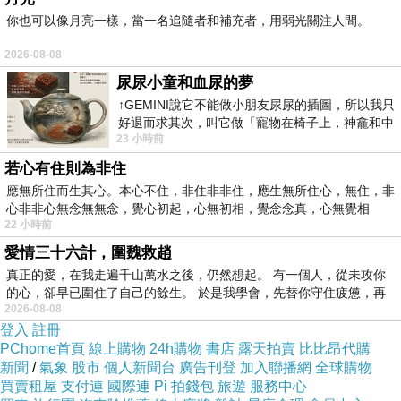
你也可以像月亮一樣，當一名追隨者和補充者，用弱光關注人間。
2026-08-08
尿尿小童和血尿的夢
商品訊息描述
:
↑GEMINI說它不能做小朋友尿尿的插圖，所以我只
好退而求其次，叫它做「寵物在椅子上，神龕和中
23 小時前
年人臉孔」的畫了。 六月底
若心有住則為非住
應無所住而生其心。本心不住，非住非非住，應生無所住心，無住，非
《Le Petit Olivier小橄欖樹》
草本保濕沐浴霜 - 薰衣草
心非非心無念無無念，覺心初起，心無初相，覺念念真，心無覺相
(500ml)
22 小時前
愛情三十六計，圍魏救趙
真正的愛，在我走遍千山萬水之後，仍然想起。 有一個人，從未攻你
的心，卻早已圍住了自己的餘生。 於是我學會，先替你守住疲憊，再
2026-08-08
登入
註冊
PChome首頁
線上購物
24h購物
書店
露天拍賣
比比昂代購
新聞
/
氣象
股市
個人新聞台
廣告刊登
加入聯播網
全球購物
買賣租屋
支付連
國際連
Pi 拍錢包
旅遊
服務中心
法國原裝進口。成分中的橄欖油採用採用100?家普