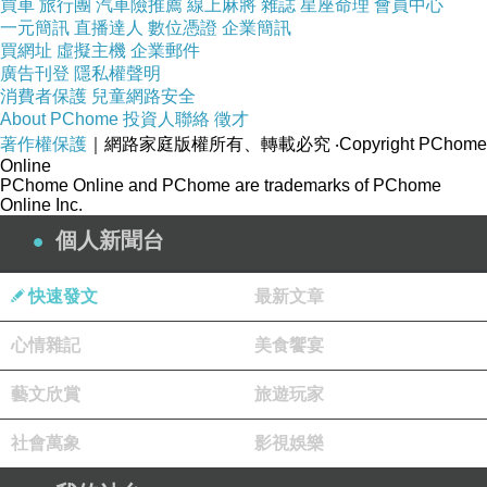
買車
旅行團
汽車險推薦
線上麻將
雜誌
星座命理
會員中心
羅旺斯St Bonnet du Gard橄欖園所生產冷壓橄欖油製
一元簡訊
直播達人
數位憑證
企業簡訊
買網址
虛擬主機
企業郵件
廣告刊登
隱私權聲明
消費者保護
兒童網路安全
About PChome
投資人聯絡
徵才
著作權保護
｜網路家庭版權所有、轉載必究
‧Copyright PChome
Online
PChome Online and PChome are trademarks of PChome
Online Inc.
個人新聞台
《Le Petit Olivier小橄欖樹》草本保濕沐浴霜全膚質
快速發文
最新文章
皆可使用
。細緻柔和的配方，每日呵護著你的肌
膚。
心情雜記
美食饗宴
藝文欣賞
旅遊玩家
社會萬象
影視娛樂
小橄欖樹的承諾