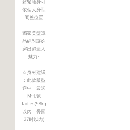
鬆緊腰身可
依個人身型
調整位置
獨家美型單
品絕對讓妳
穿出超迷人
魅力~
☆身材建議
：此款版型
適中，最適
M~L號
ladies(58kg
以內，臀圍
37吋以內)