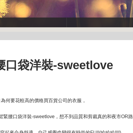
洋裝-sweetlove
口為何要花較高的價格買百貨公司的衣服，
緊腰口袋洋裝-sweetlove，想不到品質和剪裁真的和夜市OR路
穿起來合身舒適，自己感覺也變很有時尚的FU!!(哈哈哈!!!!)