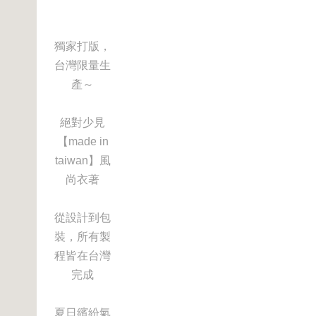
獨家打版，
台灣限量生
產～
絕對少見
【made in
taiwan】風
尚衣著
從設計到包
裝，所有製
程皆在台灣
完成
夏日繽紛氣