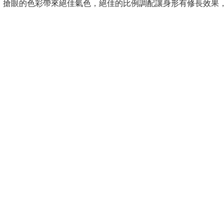
花洋裝，搶眼的色彩帶來絕佳氣色，絕佳的比例調配讓身形有修長效果