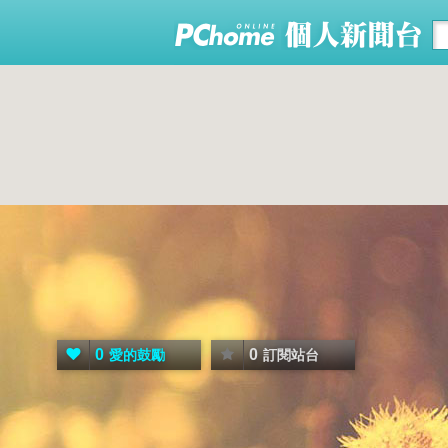
0
0
愛的鼓勵
訂閱站台