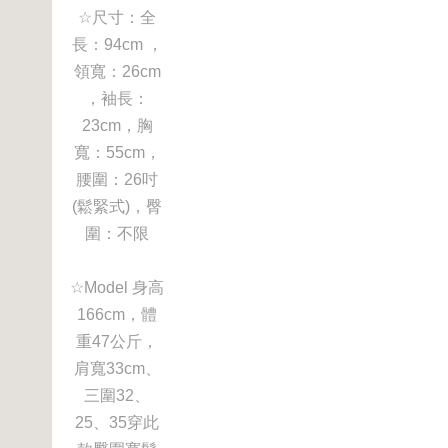
☆尺寸：全
長：94cm ，
領寬：26cm
，袖長：
23cm，胸
寬：55cm，
腰圍：26吋
(鬆緊式)，臀
圍：不限
☆Model 身高
166cm，體
重47公斤，
肩寬33cm、
三圍32、
25、35穿此