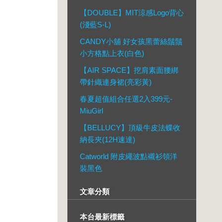
【DOUBLE】MIT涼感Logo背心
(淺藍S-L)
CANDY小舖 好女孩黑蕾絲鬚鬚
小方格點上衣(白色)
【AIR SPACE】挖肩素面腰綁
帶針織連身裙(亮彩黃)
春夏超值組合任選2入399元-
MiuGirl
【BELLUCY】頂級牛皮法蝶收
納長夾(12H速達)
Catworld 附皮繩波點襯衫領洋
裝黑色
文章分類
本台最新標籤