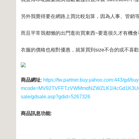
另外我覺得要在網路上買比較划算，因為人事、管銷等
而且平常我都懶的出門逛街買東西~要逛很久才有機會
衣服的價格也相對優惠，就算買到size不合的或不喜歡
商品網址
:
https://tw.partner.buy.yahoo.com:443/gd/bu
mcode=MV92TVFFTzVWMmdNZWZLK1l4cGd1K3UwUS8
sale/gdsale.asp?gdid=5267326
商品訊息功能
: