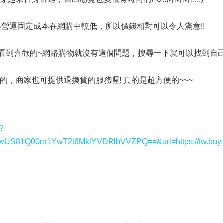
營運固定成本在網購中較低，所以價錢相對可以令人滿意!!
看到喜歡的~網路購物就沒有這個問題，搜尋一下就可以找到自己
的，商家也可提供退換貨的服務喔! 真的是超方便的~~~
y?
1Q00ra1YwT2t6MklYVDRlbVVZPQ==&url=https://tw.buy.y