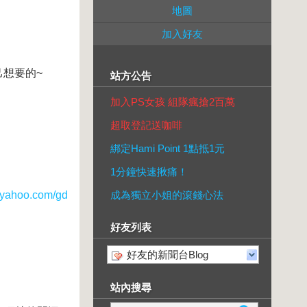
地圖
加入好友
想要的~
站方公告
加入PS女孩 組隊瘋搶2百萬
超取登記送咖啡
綁定Hami Point 1點抵1元
1分鐘快速揪痛！
ahoo.com/gd
成為獨立小姐的滾錢心法
好友列表
好友的新聞台Blog
站內搜尋