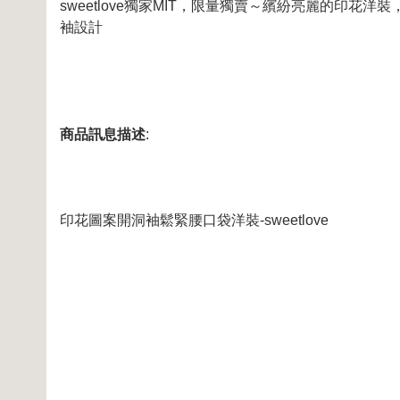
sweetlove獨家MIT，限量獨賣～繽紛亮麗的印
袖設計
商品訊息描述
:
印花圖案開洞袖鬆緊腰口袋洋裝-sweetlove