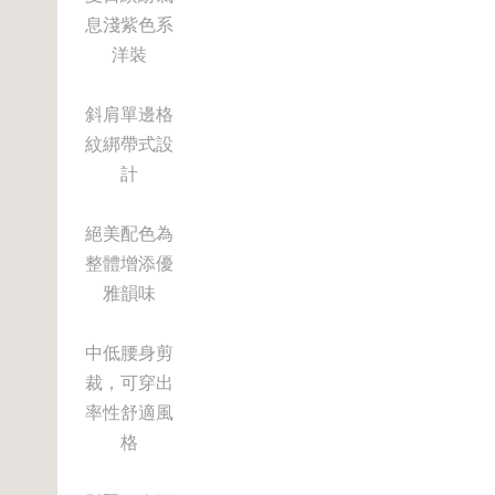
息淺紫色系
洋裝
斜肩單邊格
紋綁帶式設
計
絕美配色為
整體增添優
雅韻味
中低腰身剪
裁，可穿出
率性舒適風
格