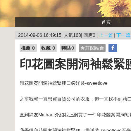
首頁
2014-09-06 16:49:15| 人氣168| 回應0 |
上一篇
|
下一篇
推薦
0
收藏
0
轉貼
0
訂閱站台
印花圖案開洞袖鬆緊腰口袋
印花圖案開洞袖鬆緊腰口袋洋裝-sweetlove
之前我就一直想買百貨公司的衣服，但一直找不到藉
直到網友Michael介紹我上網買了一件印花圖案開洞袖鬆
我覺得印花圖案開洞袖鬆緊腰口袋洋裝-sweetlove不僅