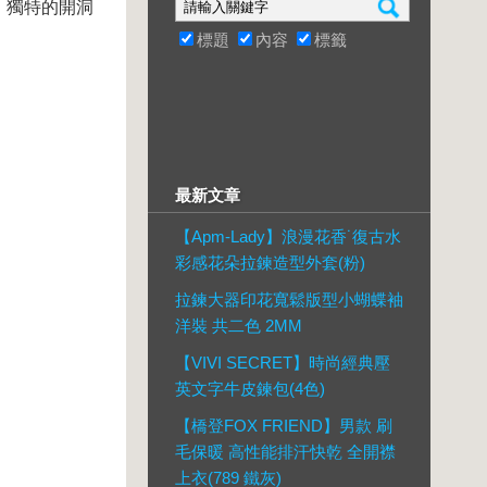
，獨特的開洞
標題
內容
標籤
最新文章
【Apm-Lady】浪漫花香˙復古水
彩感花朵拉鍊造型外套(粉)
拉鍊大器印花寬鬆版型小蝴蝶袖
洋裝 共二色 2MM
【VIVI SECRET】時尚經典壓
英文字牛皮鍊包(4色)
【橋登FOX FRIEND】男款 刷
毛保暖 高性能排汗快乾 全開襟
上衣(789 鐵灰)