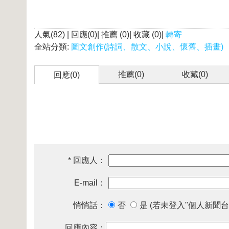
人氣(82) | 回應(0)| 推薦 (
0
)| 收藏 (
0
)|
轉寄
全站分類:
圖文創作(詩詞、散文、小說、懷舊、插畫)
推薦(
0
)
收藏(
0
)
回應(0)
* 回應人：
E-mail：
悄悄話：
否
是 (若未登入"個人新聞台
回應內容：