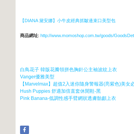
【DIANA 黛安娜】小牛皮經典抓皺邊束口美型包
商品網址
:
http://www.momoshop.com.tw/goods/GoodsDet
白鳥花子 韓版花瓣領拼色胸針公主袖波紋上衣
Vanger優雅美型
【Marvelmax】超值2入迷你隨身警報器(亮紫色)美女
Hush Puppies 舒適加倍直套休閒鞋-黑
Pink Banana-低調性感手臂網狀透膚骷顱上衣