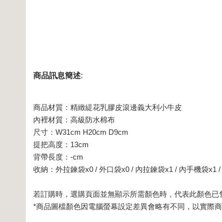
商品訊息簡述
:
商品材質：精緻緹花乳膠皮滾邊義大利小牛皮
內裡材質：高級防水棉布
尺寸：W31cm H20cm D9cm
提把高度：13cm
背帶長度：-cm
收納：外拉鍊袋x0 / 外口袋x0 / 內拉鍊袋x1 / 內手機袋x1 
若訂購時，選購頁面並無顯示所需顏色時，代表此顏色已
*商品圖檔顏色因電腦螢幕設定差異會略有不同，以實際商