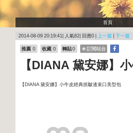
首頁
2014-08-09 20:19:41| 人氣82| 回應0 |
上一篇
|
下一篇
推薦
0
收藏
0
轉貼
0
訂閱站台
【DIANA 黛安娜
【DIANA 黛安娜】小牛皮經典抓皺邊束口美型包