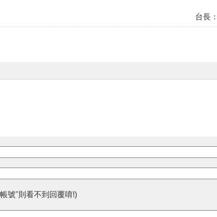
台長
帳號"則看不到回覆唷!)