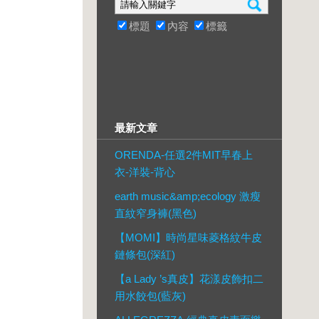
標題
內容
標籤
最新文章
ORENDA-任選2件MIT早春上
衣-洋裝-背心
earth music&amp;ecology 激瘦
直紋窄身褲(黑色)
【MOMI】時尚星味菱格紋牛皮
鏈條包(深紅)
【a Lady ’s真皮】花漾皮飾扣二
用水餃包(藍灰)