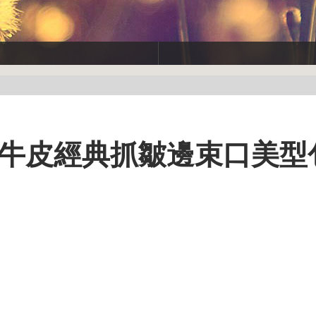
】小牛皮經典抓皺邊束口美型