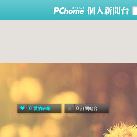
0
0
愛的鼓勵
訂閱站台