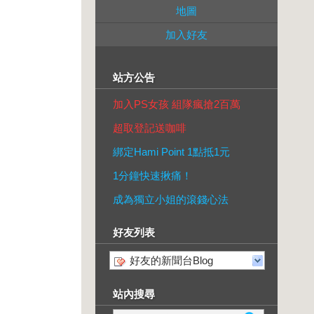
地圖
加入好友
站方公告
加入PS女孩 組隊瘋搶2百萬
超取登記送咖啡
綁定Hami Point 1點抵1元
1分鐘快速揪痛！
成為獨立小姐的滾錢心法
好友列表
好友的新聞台Blog
站內搜尋