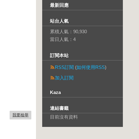
最新回應
站台人氣
累積人氣：
90,930
當日人氣：
4
訂閱本站
RSS訂閱
(
如何使用RSS
)
加入訂閱
Kaza
連結書籤
我要檢舉
目前沒有資料