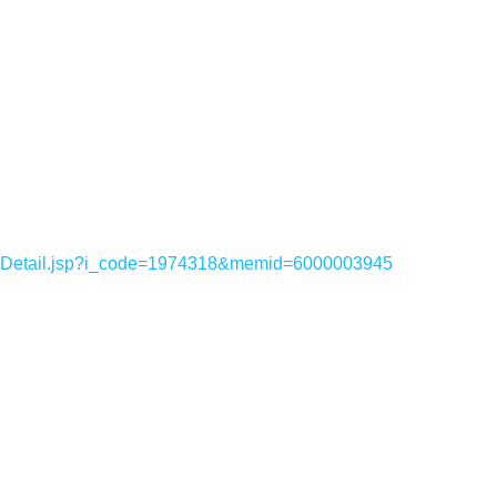
sDetail.jsp?i_code=1974318&memid=6000003945