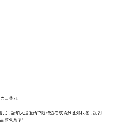
/ 內口袋x1
售完，請加入追蹤清單隨時查看或貨到通知我喔，謝謝
品顏色為準*