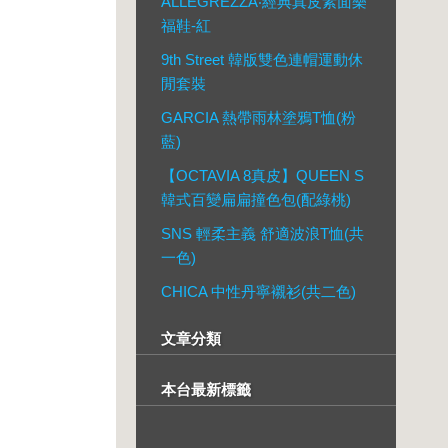
ALLEGREZZA‧經典真皮素面樂
福鞋-紅
9th Street 韓版雙色連帽運動休
閒套裝
GARCIA 熱帶雨林塗鴉T恤(粉
藍)
【OCTAVIA 8真皮】QUEEN S
韓式百變扁扁撞色包(配綠桃)
SNS 輕柔主義 舒適波浪T恤(共
一色)
CHICA 中性丹寧襯衫(共二色)
文章分類
本台最新標籤