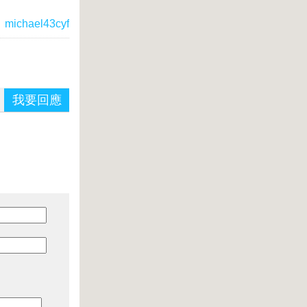
：
michael43cyf
我要回應