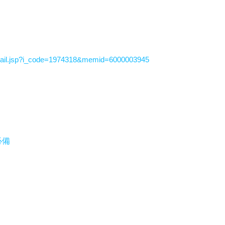
ail.jsp?i_code=1974318&memid=6000003945
必備