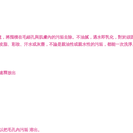
微處，將囤積在毛細孔與肌膚內的污垢去除。不油膩，遇水即乳化，對於頑
皮脂、彩妝、汗水或灰塵，不論是親油性或親水性的污垢，都能一次洗淨
速釋放出
以把毛孔內污垢 溶出。