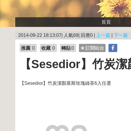
首頁
2014-09-22 18:13:07| 人氣69| 回應0 |
上一篇
|
下一篇
推薦
0
收藏
0
轉貼
0
訂閱站台
【Sesedior】竹
【Sesedior】竹炭潔顏慕斯玫瑰綠茶6入任選