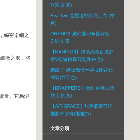
T(紫-深灰)
BearTwo 造型連袖針織上衣 (桔
色)
ORENDA-魔幻唇印傘擺背心-
，綿密柔細之
S.M-丈青
【NANING9】韓系純色百搭舒
上細微之處，將
適V領短袖棉T(現貨-白色)
糖罐子-滿版幾何十字抽繩背心
洋裝(共五色)
【BRAPPERS】女款 兩件式雪
紡上衣(黃)
蘆薈。它易溶
【AIR SPACE】甜美氣勢宮廷
圖騰窄管褲(優雅白)
文章分類