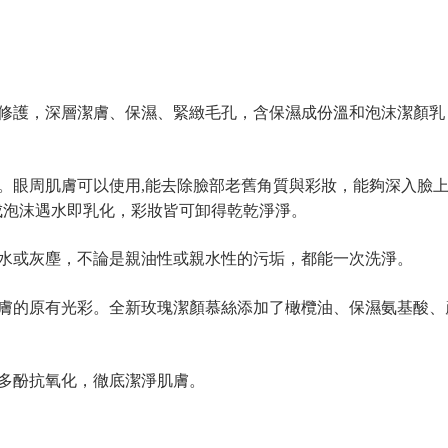
修護，深層潔膚、保濕、緊緻毛孔，含保濕成份溫和泡沫潔顏乳
。眼周肌膚可以使用,能去除臉部老舊角質與彩妝，能夠深入臉
成泡沫遇水即乳化，彩妝皆可卸得乾乾淨淨。
水或灰塵，不論是親油性或親水性的污垢，都能一次洗淨。
膚的原有光彩。全新玫瑰潔顏慕絲添加了橄欖油、保濕氨基酸、
多酚抗氧化，徹底潔淨肌膚。