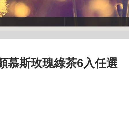
炭潔顏慕斯玫瑰綠茶6入任選