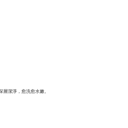
能深層潔淨，愈洗愈水嫩。