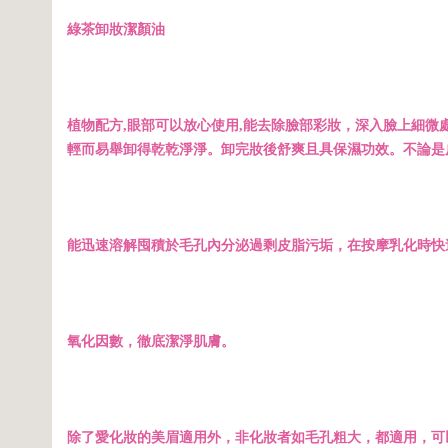
綠茶卸妝潔顏油
植物配方,眼部可以放心使用,能去除臉部彩妝，深入臉上細
輕而易舉卸得乾乾淨淨。卸完妝後舒爽且具保濕功效。不論是
能迅速溶解囤積於毛孔內分泌過剩皮脂污垢，在按摩乳化時快
氧化因數，徹底潔淨肌膚。
除了愛化妝的美眉適用外，非化妝者如毛孔粗大，都適用，可