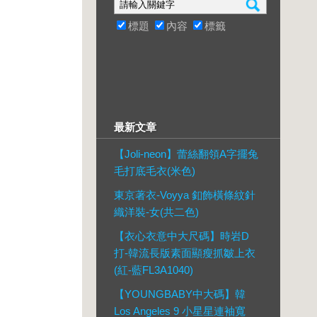
標題
內容
標籤
最新文章
【Joli-neon】蕾絲翻領A字擺兔
毛打底毛衣(米色)
東京著衣-Voyya 釦飾橫條紋針
織洋裝-女(共二色)
【衣心衣意中大尺碼】時岩D
打-韓流長版素面顯瘦抓皺上衣
(紅-藍FL3A1040)
【YOUNGBABY中大碼】韓
Los Angeles 9 小星星連袖寬