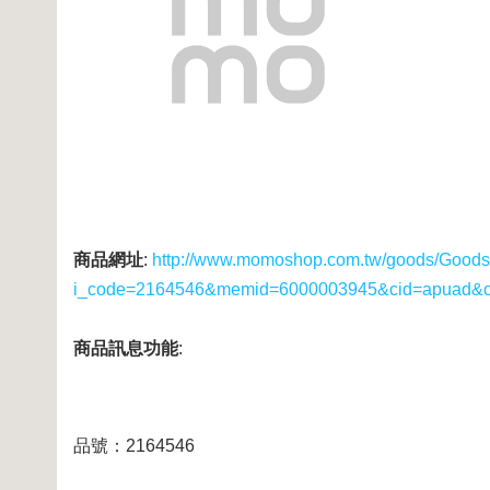
商品網址
:
http://www.momoshop.com.tw/goods/GoodsD
i_code=2164546&memid=6000003945&cid=apuad&
商品訊息功能
:
品號：2164546