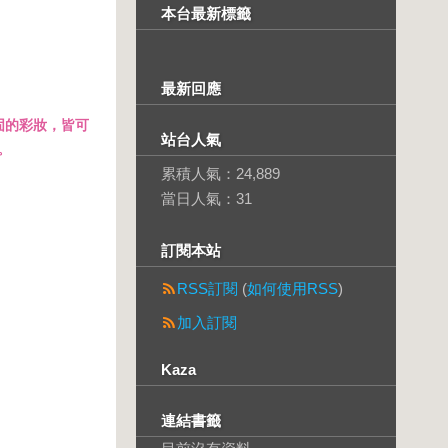
本台最新標籤
最新回應
固的彩妝，皆可
站台人氣
。
累積人氣：
24,889
當日人氣：
31
訂閱本站
RSS訂閱
(
如何使用RSS
)
加入訂閱
Kaza
連結書籤