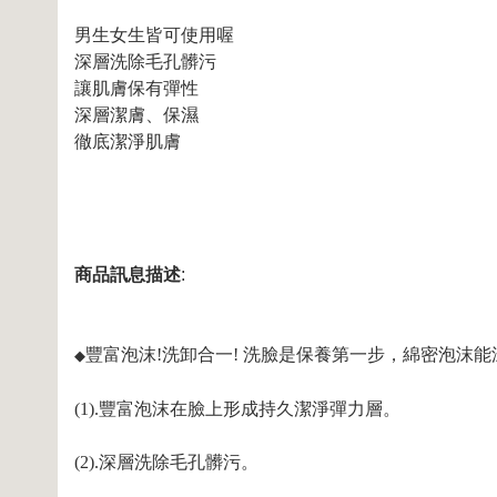
男生女生皆可使用喔
深層洗除毛孔髒污
讓肌膚保有彈性
深層潔膚、保濕
徹底潔淨肌膚
商品訊息描述
:
豐富泡沫!洗卸合一! 洗臉是保養第一步，綿密泡沫
◆
(1).豐富泡沫在臉上形成持久潔淨彈力層。
(2).深層洗除毛孔髒污。