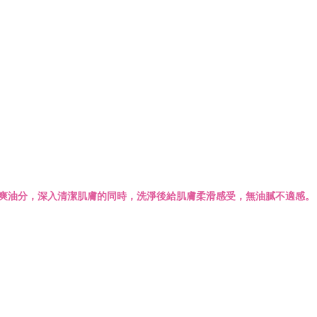
爽油分，深入清潔肌膚的同時，洗淨後給肌膚柔滑感受，無油膩不適感。