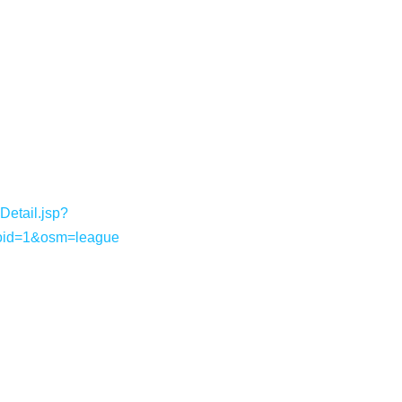
etail.jsp?
oid=1&osm=league