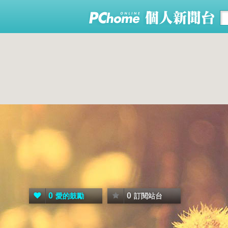
0
0
愛的鼓勵
訂閱站台