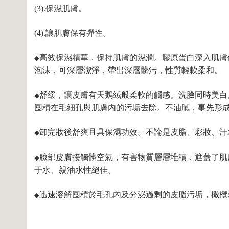
(3).保濕肌膚。
(4).讓肌膚保有彈性。
高效保濕精華，保持肌膚的濕潤。膠原蛋白深入肌膚
◆
泡沫，可深層潔淨，帶出深層髒污，性質輕軟柔和。
舒緩，讓皮膚有天鵝絨般柔軟的觸感。洗臉同時美白
◆
囤積在毛細孔與肌膚內的污垢去除。不油膩，事先形
卸完妝後舒爽且具保濕功效。不論是皮脂、彩妝、汗
◆
臉部皮膚接觸髒空氣，有害物質層層堆積，遮蓋了肌
◆
于水、親油水性絕佳。
迅速溶解囤積於毛孔內及分泌過剩的皮脂污垢，橄欖
◆