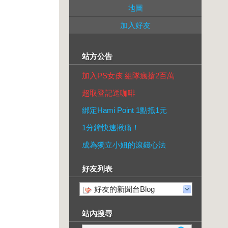
地圖
加入好友
站方公告
加入PS女孩 組隊瘋搶2百萬
超取登記送咖啡
綁定Hami Point 1點抵1元
1分鐘快速揪痛！
成為獨立小姐的滾錢心法
好友列表
好友的新聞台Blog
站內搜尋