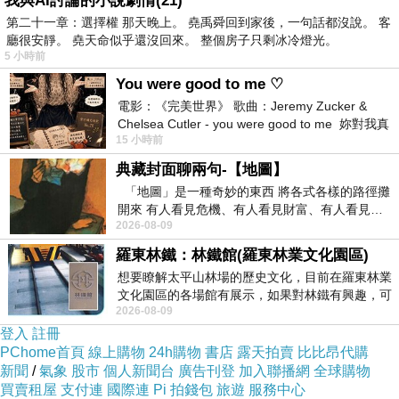
我與AI討論的小說劇情(21)
第二十一章：選擇權 那天晚上。 堯禹舜回到家後，一句話都沒說。 客
正原廠DIAMOND JENSEN品牌
廳很安靜。 堯天命似乎還沒回來。 整個房子只剩冰冷燈光。
5 小時前
柔軟蓬鬆真狐狸毛圈呈現出奢華感
You were good to me ♡
繽紛的水鑽拼湊成bing bing的心型
電影：《完美世界》 歌曲：Jeremy Zucker &
嚴選頂級天鵝絨搭配精細剪裁做工
Chelsea Cutler - you were good to me 妳對我真
15 小時前
好 因
《試穿心得參考》
典藏封面聊兩句-【地圖】
「地圖」是一種奇妙的東西 將各式各樣的路徑攤
開來 有人看見危機、有人看見財富、有人看見…
★商品材質手感描述：
精選天鵝絨搭配正狐狸毛圈/blin
2026-08-09
從中可以發掘出不同的
★商品尺寸：平放量單面尺寸 (單位：公
羅東林鐵：林鐵館(羅東林業文化園區)
想要瞭解太平山林場的歷史文化，目前在羅東林業
《M》
文化園區的各場館有展示，如果對林鐵有興趣，可
上衣
2026-08-09
以到林鐵館。 這裡展示從山下
登入
註冊
PChome首頁
線上購物
24h購物
書店
露天拍賣
比比昂代購
肩寬：37CM?胸圍：44CM?衣長：54CM?下擺圍：35
新聞
/
氣象
股市
個人新聞台
廣告刊登
加入聯播網
全球購物
買賣租屋
支付連
國際連
Pi 拍錢包
旅遊
服務中心