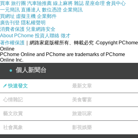
買車
旅行團
汽車險推薦
線上麻將
雜誌
星座命理
會員中心
褲子
一元簡訊
直播達人
數位憑證
企業簡訊
買網址
虛擬主機
企業郵件
廣告刊登
隱私權聲明
腰圍：37CM?臀圍：44CM?大腿圍：24.5CM?
消費者保護
兒童網路安全
About PChome
投資人聯絡
徵才
著作權保護
｜網路家庭版權所有、轉載必究
‧Copyright PChome
★適穿身型建議：
此款商品合身適合S~L號
Online
MODEL：體型正常，體重49公斤三圍32D、24、34 ，身高168
PChome Online and PChome are trademarks of PChome
Online Inc.
個人新聞台
《下單注意事項》
快速發文
最新文章
您好，購買商品前有任何問題都可加入我們線上客服E
心情雜記
美食饗宴
【rw050468@yahoo.com.tw】
做諮詢，購買前詢問
每款商品D.J SEXY都很用心的挑選，希望給予甜心
藝文欣賞
旅遊玩家
建議訂購前應先觀看下方尺寸表內容
社會萬象
影視娛樂
或是有任何問題都可與客服聯繫詢問