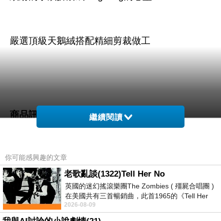
嚴選頂級天鵝絨搭配精細剪裁做工
商品訊息描述
:
繼續閱讀
你可能感興趣的文章
老歌亂談(1322)Tell Her No
英國的迷幻搖滾樂團The Zombies ( 殭屍合唱團 )
【D.J SEXY】休閒時尚?繽紛
在美國共有三首暢銷曲，此首1965的《Tell Her
2026-08-09
No》即為其中之一，在告示牌百大單曲