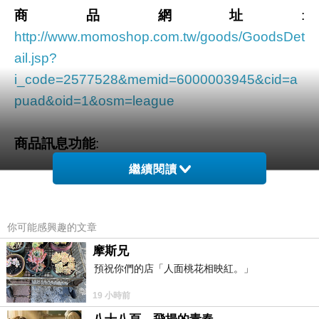
商品網址
:
http://www.momoshop.com.tw/goods/GoodsDet
ail.jsp?
i_code=2577528&memid=6000003945&cid=a
puad&oid=1&osm=league
商品訊息功能
:
繼續閱讀
品號：2577528
你可能感興趣的文章
摩斯兄
預祝你們的店「人面桃花相映紅。」
胸前的小口袋與愛心圓徽
非常活潑且有朝氣的一款外套
19 小時前
棒球風外套更發揮運動家的熱血