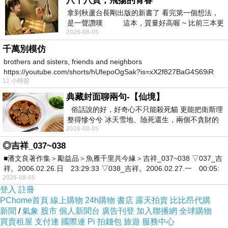
八十八頁，飛揚的青春
厚刷毛設計更是提升保暖度
拿到秋蘆台長剛出版的新書了 看完第一個想法，
是一聲讚嘆 這本，質量好高喔 ~ 比前三本更
大小尺碼均有
2026-08-05
勝一
千萬別模仿
brothers and sisters, friends and neighbors
https://youtube.com/shorts/hUfepoOgSak?is=xX2f827BaG4S69iR
11 小時前
https
典藏封面聊兩句-【仙境】
商品訊息描述
:
俗話說的好，好奇心不只能殺死貓 更能把衛斯理
整得慘兮兮 冰天雪地、險死還生，兩個不貪財的
2026-08-05
人尋什麼寶？ 人家追尋愛情還
◎吉祥_037~038
■潘文良著作集＞勵益品＞魚雁千里共今緣＞吉祥_037~038 ▽037_吉
祥。2006.02.26.日 23:29:33 ▽038_吉祥。2006.02.27.一 00:05:
2026-08-05
登入
註冊
PChome首頁
線上購物
24h購物
書店
露天拍賣
比比昂代購
新聞
/
氣象
股市
個人新聞台
廣告刊登
加入聯播網
全球購物
買賣租屋
支付連
國際連
Pi 拍錢包
旅遊
服務中心