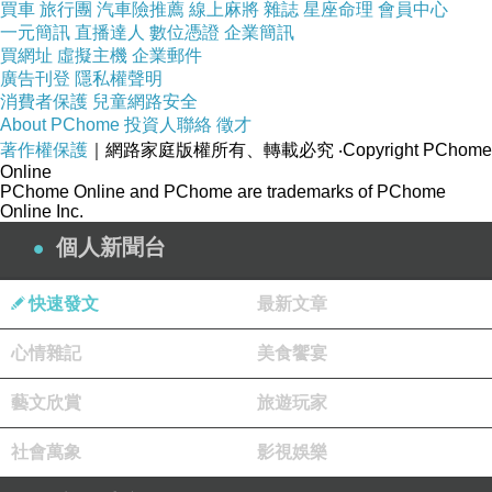
買車
旅行團
汽車險推薦
線上麻將
雜誌
星座命理
會員中心
一元簡訊
直播達人
數位憑證
企業簡訊
買網址
虛擬主機
企業郵件
商品訊息簡述
:
廣告刊登
隱私權聲明
消費者保護
兒童網路安全
About PChome
投資人聯絡
徵才
著作權保護
｜網路家庭版權所有、轉載必究
‧Copyright PChome
Online
PChome Online and PChome are trademarks of PChome
Online Inc.
個人新聞台
快速發文
最新文章
心情雜記
美食饗宴
【S-7L熊衣褲語】條紋領邊拼色徽章單口袋設計厚刷毛外套
藝文欣賞
旅遊玩家
J201(紅、粉S-2L)
社會萬象
影視娛樂
商品網址
: