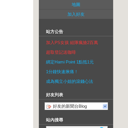
地圖
加入好友
站方公告
加入PS女孩 組隊瘋搶2百萬
超取登記送咖啡
綁定Hami Point 1點抵1元
1分鐘快速揪痛！
成為獨立小姐的滾錢心法
好友列表
好友的新聞台Blog
站內搜尋