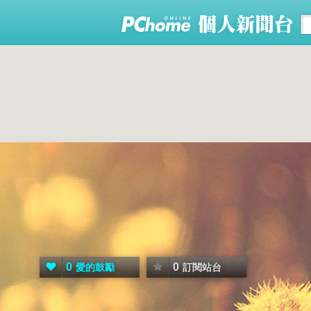
0
0
愛的鼓勵
訂閱站台