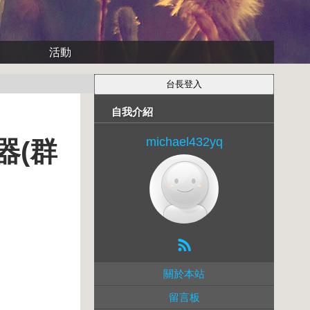
活動
自我介紹
michael432yq
器(群
關於本站
留言板