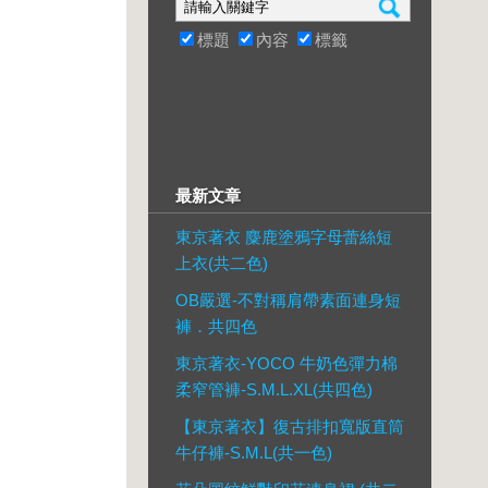
標題
內容
標籤
最新文章
東京著衣 麋鹿塗鴉字母蕾絲短
上衣(共二色)
OB嚴選-不對稱肩帶素面連身短
褲．共四色
東京著衣-YOCO 牛奶色彈力棉
柔窄管褲-S.M.L.XL(共四色)
【東京著衣】復古排扣寬版直筒
牛仔褲-S.M.L(共一色)