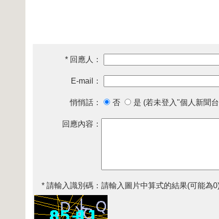
* 回應人：
E-mail：
悄悄話：
否
是 (若未登入"個人新聞台
回應內容：
* 請輸入識別碼：
請輸入圖片中算式的結果(可能為0