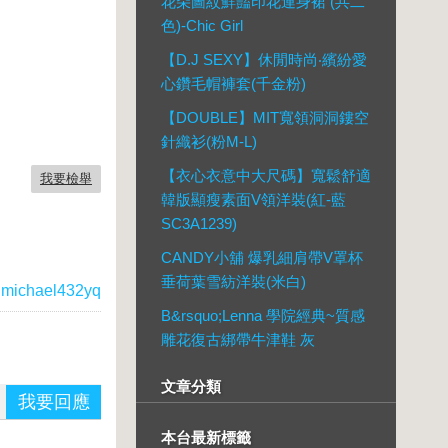
花朵圖紋鮮豔印花連身裙 (共二
色)-Chic Girl
【D.J SEXY】休閒時尚‧繽紛愛
心鑽毛帽褲套(千金粉)
【DOUBLE】MIT寬領洞洞鏤空
針織衫(粉M-L)
【衣心衣意中大尺碼】寬鬆舒適
我要檢舉
韓版顯瘦素面V領洋裝(紅-藍
SC3A1239)
CANDY小舖 爆乳細肩帶V罩杯
垂荷葉雪紡洋裝(米白)
michael432yq
B&rsquo;Lenna 學院經典~質感
雕花復古綁帶牛津鞋 灰
文章分類
我要回應
本台最新標籤