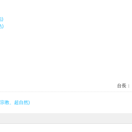
)
色)
台長：
宗教、超自然)