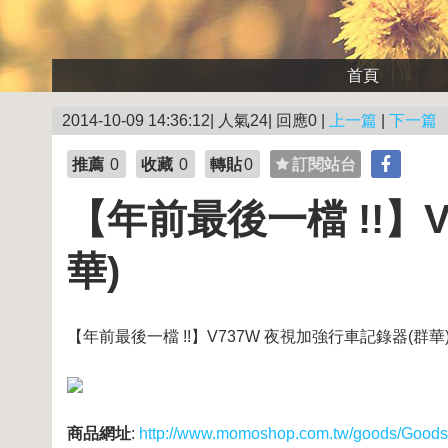
首頁
2014-10-09 14:36:12| 人氣24| 回應0 |
上一篇
|
下一篇
推薦
0
收藏
0
轉貼
0
訂閱站台
【年前最後一檔 !!】
華)
【年前最後一檔 !!】V737W 夜視加強行車記錄器(群華
商品網址
:
http://www.momoshop.com.tw/goods/Good