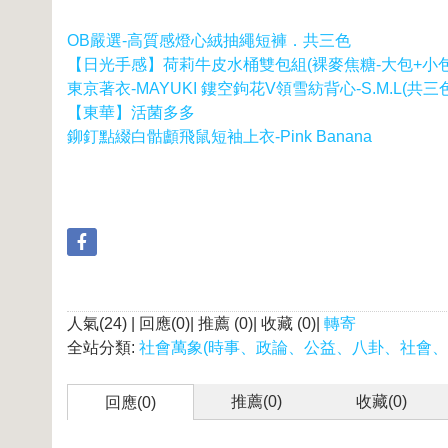
OB嚴選-高質感燈心絨抽繩短褲．共三色
【日光手感】荷莉牛皮水桶雙包組(裸麥焦糖-大包+小包
東京著衣-MAYUKI 鏤空鉤花V領雪紡背心-S.M.L(共三
【東華】活菌多多
鉚釘點綴白骷顱飛鼠短袖上衣-Pink Banana
人氣(24) | 回應(0)| 推薦 (
0
)| 收藏 (
0
)|
轉寄
全站分類:
社會萬象(時事、政論、公益、八卦、社會、
推薦(
0
)
收藏(
0
)
回應(0)