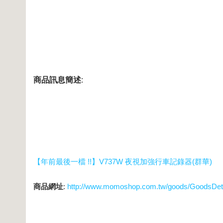
商品訊息簡述
:
【年前最後一檔 !!】V737W 夜視加強行車記錄器(群華)
商品網址
:
http://www.momoshop.com.tw/goods/GoodsDet