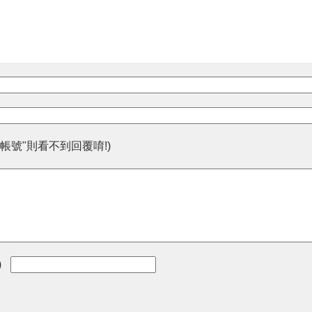
帳號"則看不到回覆唷!)
)