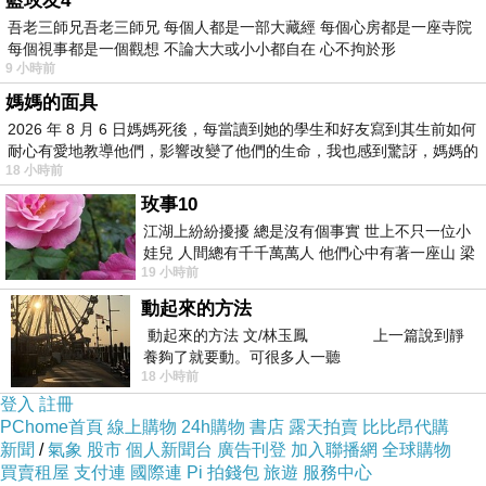
藍玫友4
吾老三師兄吾老三師兄 每個人都是一部大藏經 每個心房都是一座寺院
每個視事都是一個觀想 不論大大或小小都自在 心不拘於形
9 小時前
雪紡無袖背心上衣，下擺抓皺
媽媽的面具
2026 年 8 月 6 日媽媽死後，每當讀到她的學生和好友寫到其生前如何
耐心有愛地教導他們，影響改變了他們的生命，我也感到驚訝，媽媽的
領口鑲鑽設計，搭配百摺設計
18 小時前
玫事10
~詳細尺寸及說明請參考商品規格哦!!~
江湖上紛紛擾擾 總是沒有個事實 世上不只一位小
娃兒 人間總有千千萬萬人 他們心中有著一座山 梁
19 小時前
山佛山泰華衡恆嵩 一山之高
【聯絡我們】
動起來的方法
動起來的方法 文/林玉鳳 上一篇說到靜
歡迎加入我們Line線上客服，ID為：
養夠了就要動。可很多人一聽
18 小時前
【minidesign】
登入
註冊
PChome首頁
線上購物
24h購物
書店
露天拍賣
比比昂代購
新聞
/
氣象
股市
個人新聞台
廣告刊登
加入聯播網
全球購物
客服信箱：【service@minidesign.com.tw】
買賣租屋
支付連
國際連
Pi 拍錢包
旅遊
服務中心