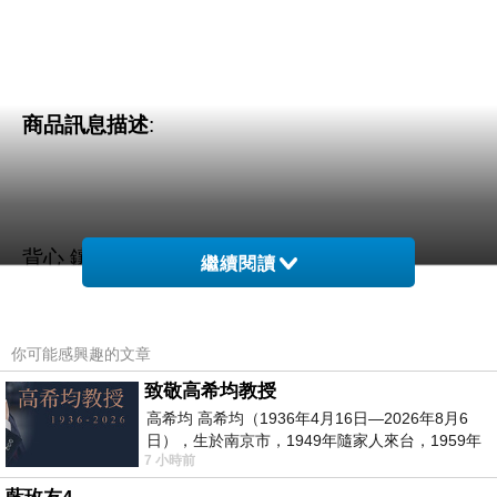
商品訊息描述
:
背心 鑲鑽褶皺無袖雪紡衫 白色-HeHa
繼續閱讀
你可能感興趣的文章
致敬高希均教授
高希均 高希均（1936年4月16日—2026年8月6
日），生於南京市，1949年隨家人來台，1959年
7 小時前
赴美深造並取得經濟發展博士學位。曾任