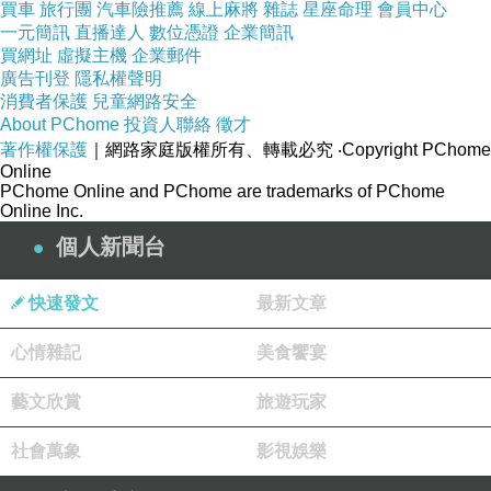
買車
旅行團
汽車險推薦
線上麻將
雜誌
星座命理
會員中心
一元簡訊
服務時間：週一~週五，09:00~17:00
直播達人
數位憑證
企業簡訊
買網址
虛擬主機
企業郵件
廣告刊登
隱私權聲明
【下單注意事項】
消費者保護
兒童網路安全
About PChome
投資人聯絡
徵才
著作權保護
｜網路家庭版權所有、轉載必究
‧Copyright PChome
購買任何商品前請再次詳細閱讀商品規格與
Online
PChome Online and PChome are trademarks of PChome
商品特色說明，
Online Inc.
個人新聞台
有任何問題歡迎先線上或E-Mail諮詢。
快速發文
最新文章
商品內容不含model搭配飾品，內搭及鞋
心情雜記
美食饗宴
子。
藝文欣賞
旅遊玩家
關於退貨說明請參
社會萬象
影視娛樂
考:https://tw.buy.yahoo.com/help/helper.asp?