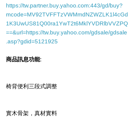
https://tw.partner.buy.yahoo.com:443/gd/buy?
mcode=MV92TVFFTzVWMmdNZWZLK1l4cGd
1K3UwUS81Q00ra1YwT2t6MklYVDRlbVVZPQ
==&url=https://tw.buy.yahoo.com/gdsale/gdsale
.asp?gdid=5121925
商品訊息功能
:
椅背便利三段式調整
實木骨架，真材實料