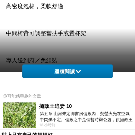
高密度泡棉，柔軟舒適
中間椅背可調整當扶手或置杯架
專人送到府／免組裝
繼續閱讀
你可能感興趣的文章
商品訊息描述
:
攝政王追妻 10
第五章 山河未定御書房偏殿內，熒瑩火光在空氣
中閃爍不定。偏殿之中是個暫時辦公處，供攝政王
18 小時前
於皇宮內廷裡處理公務已然很多年。房內