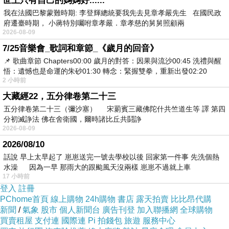
世上只有自己的媽媽好......
居家生活 莎諾多功能黑白布沙發床
我在法國巴黎蒙難時期: 李登輝總統要我先去見章孝嚴先生 在國民政
府遷臺時期， 小蔣特別囑咐章孝嚴．章孝慈的舅舅照顧兩
2026-08-09
7/25音樂會_歌詞和章節_《歲月的回音》
📌 歌曲章節 Chapters00:00​ 歲月的對答：因果與流沙00:45​ 洗禮與醒
悟：遺憾也是命運的朱砂01:30​ 轉念：緊握雙拳，重新出發02:20
2 小時前
大藏經22，五分律卷第二十三
五分律卷第二十三（彌沙塞） 宋罽賓三藏佛陀什共竺道生等 譯 第四
分初滅諍法 佛在舍衛國，爾時諸比丘共鬪諍
2026-08-09
2026/08/10
話說 早上太早起了 崽崽送完一號去學校以後 回家第一件事 先洗個熱
179公分大尺
水澡 因為一早 那雨大的跟颱風天沒兩樣 崽崽不過就上車
17 小時前
寸椅面，讓
登入
註冊
您無論是當
PChome首頁
線上購物
24h購物
書店
露天拍賣
比比昂代購
新聞
/
氣象
股市
個人新聞台
廣告刊登
加入聯播網
全球購物
沙發坐的時
買賣租屋
支付連
國際連
Pi 拍錢包
旅遊
服務中心
候，亦或是