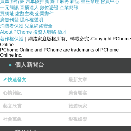
買車
旅行團
汽車險推薦
線上麻將
雜誌
星座命理
會員中心
一元簡訊
直播達人
數位憑證
企業簡訊
當床睡覺的
買網址
虛擬主機
企業郵件
時候，都能
廣告刊登
隱私權聲明
感覺到帶來
消費者保護
兒童網路安全
About PChome
投資人聯絡
徵才
的支撐性與
著作權保護
｜網路家庭版權所有、轉載必究
‧Copyright PChome
舒適感。精
Online
PChome Online and PChome are trademarks of PChome
緻細膩作
Online Inc.
工，分段式
個人新聞台
椅背調整，
輕鬆調整沙
快速發文
最新文章
發及床的變
心情雜記
美食饗宴
化，坐著或
躺著，都能
藝文欣賞
旅遊玩家
滿足空間上
社會萬象
影視娛樂
的需求。