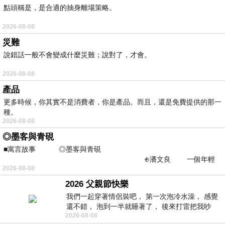
點頭稱是，是合適的抽身離場策略。
2026-08-08
災難
說錯話一般不會變成什麼災難；說對了，才會。
2026-08-08
產品
更多時候，你其實不是消費者，你是產品。而且，還是免費提供的那一
種。
2026-08-08
◎墨客與青硯
■寓言故事 ◎墨客與青硯
⊕潘文良 一個年輕
2026-08-08
的墨客，在京城的古玩肆裡
2026 父親節快樂
我們一起穿著情侶裝吧， 第一次泡冷水澡， 感覺
還不錯， 泡到一半就睡著了， 後來打雷把我吵
2026-08-08
醒， 手