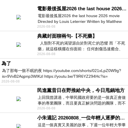
電影最後孤屋2026 the last house 2026 movie
電影最後孤屋2026 the last house 2026 movie
Directed by Louis Leterrier Written by Matthew
2026-08-08
Robinson Starring Greta Lee Wa
典藏封面聊兩句-【不死藥】
人類對不死的渴望源自於對死亡的恐懼 而「不死
藥」就這樣橫擺在你面前： 任何創傷迅速癒合、
2026-08-08
停止衰老、痛覺消失…堪
為了
為了那每一個不眠的夜 https://youtube.com/shorts/021xLpZ0W9g?
is=9VvB2Aqpnp3WIKzl https://youtu.be/T9R6YZ294Hc?is=
2026-08-08
民進黨昔日在野推給中央，今日甩鍋地方
上回我曾講過，中華民國政府要的是一個真正會做
事的專業團隊，而且要真正解決問題的團隊，而不
2026-08-08
是只會到處甩鍋的雙標團隊，最近民進黨
小朱週記 20260808_一位年輕人逐夢的真實故事
這是一個真實又美麗的故事，下週一位年輕大學畢