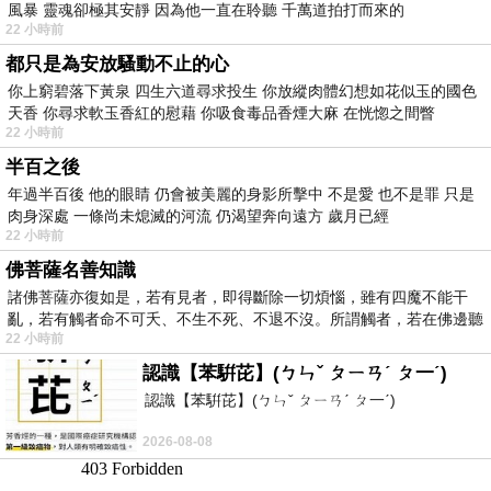
風暴 靈魂卻極其安靜 因為他一直在聆聽 千萬道拍打而來的
22 小時前
都只是為安放騷動不止的心
你上窮碧落下黃泉 四生六道尋求投生 你放縱肉體幻想如花似玉的國色
天香 你尋求軟玉香紅的慰藉 你吸食毒品香煙大麻 在恍惚之間瞥
22 小時前
半百之後
年過半百後 他的眼睛 仍會被美麗的身影所擊中 不是愛 也不是罪 只是
肉身深處 一條尚未熄滅的河流 仍渴望奔向遠方 歲月已經
22 小時前
佛菩薩名善知識
諸佛菩薩亦復如是，若有見者，即得斷除一切煩惱，雖有四魔不能干
亂，若有觸者命不可夭、不生不死、不退不沒。所謂觸者，若在佛邊聽
22 小時前
受
認識【苯騈芘】(ㄅㄣˇ ㄆㄧㄢˊ ㄆ一ˊ)
認識【苯騈芘】(ㄅㄣˇ ㄆㄧㄢˊ ㄆ一ˊ)
2026-08-08