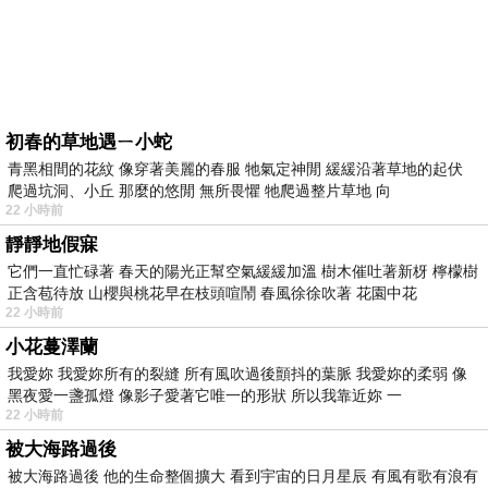
初春的草地遇ㄧ小蛇
青黑相間的花紋 像穿著美麗的春服 牠氣定神閒 緩緩沿著草地的起伏
爬過坑洞、小丘 那麼的悠閒 無所畏懼 牠爬過整片草地 向
22 小時前
靜靜地假寐
它們一直忙碌著 春天的陽光正幫空氣緩緩加溫 樹木催吐著新枒 檸檬樹
正含苞待放 山櫻與桃花早在枝頭喧鬧 春風徐徐吹著 花園中花
22 小時前
小花蔓澤蘭
我愛妳 我愛妳所有的裂縫 所有風吹過後顫抖的葉脈 我愛妳的柔弱 像
黑夜愛一盞孤燈 像影子愛著它唯一的形狀 所以我靠近妳 一
22 小時前
被大海路過後
被大海路過後 他的生命整個擴大 看到宇宙的日月星辰 有風有歌有浪有