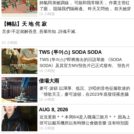
帥氣阿弟被調線， 可能和我常聊天， 作業主管紅
了眼， 阻隔我們隔兩邊。 昨天又問他， 前天她穿
15 小時前
什麼顏色衣服， 不經
【轉貼】天 地 侘 寂
言多!不定就解吾意..吾輩尚知..詩魂不滅..
15 小時前
TWS (투어스) SODA SODA
TWS (투어스)*即將推出的日語單曲 《SODA
SODA》及其官方MV預告片已正式發布。 預告片
16 小時前
一經發布， 就引發了粉絲們對這次夏季回
借場大雨
麥可·波頓 以渾厚、低沉、沙啞的音色征服歌迷的
「情歌天王」麥可波頓，在2023年底發現罹患腦
16 小時前
瘤「祈禱早日康復，一切都好」。
AUG 8, 2026
近況更新＊＊本周8/4是入職滿三個月＊＊ 因為上
班可以戴耳機所以有時辦公會聽音樂 沒有特別固
18 小時前
定哪天但就是一周某一天會固定聽'90