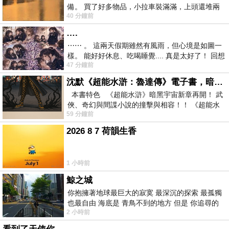
備。 買了好多物品，小拉車裝滿滿，上頭還堆兩
40 分鐘前
紙箱。 雖辛苦了點，這點程度我一個人搬
….
⋯⋯ 。 這兩天假期雖然有風雨，但心境是如圖一
樣。 能好好休息、吃喝睡覺.... 真是太好了！ 回想
47 分鐘前
起來，以前根本就很難有這
沈默《超能水滸：魯達傳》電子書，暗黑宇宙新章，一一五年八月璀璨上架！
本書特色 《超能水滸》暗黑宇宙新章再開！ 武
俠、奇幻與間諜小說的撞擊與相容！！ 《超能水
59 分鐘前
滸》系列第四部
2026 8 7 荷韻生香
1 小時前
鯨之城
你抱擁著地球最巨大的寂寞 最深沉的探索 最孤獨
也最自由 海底是 青鳥不到的地方 但是 你追尋的
2 小時前
幸福 可以比珍珠更