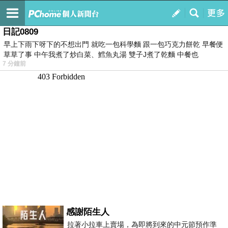
我的
最新文章
日記0809
早上下雨下呀下的不想出門 就吃一包科學麵 跟一包巧克力餅乾 早餐便
草草了事 中午我煮了炒白菜、鱈魚丸湯 雙子J煮了乾麵 中餐也
7 分鐘前
感謝陌生人
拉著小拉車上賣場，為即將到來的中元節預作準