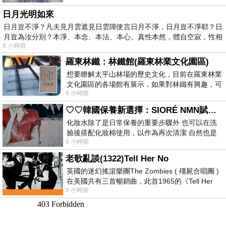
日月光明如來
日月豈不淨？凡夫見月雲遮見日雲障便言日月不淨，日月豈不淨耶？日
月豈為汝分別？本淨、本念、本法、本心。真性本然，體自空寂，性相
9 小時前
羅東林鐵：林鐵館(羅東林業文化園區)
想要瞭解太平山林場的歷史文化，目前在羅東林業
文化園區的各場館有展示，如果對林鐵有興趣，可
9 小時前
以到林鐵館。 這裡展示從山下
♡♡韓國保養新選擇：SIORÉ NMN賦活泡泡化妝水♡♡
化妝水除了是日常保養的重要步驟外 也可以在洗
臉後搭配化妝棉使用，以作為再次清潔 自然也是
9 小時前
我的保養必備品項 不過，我對於化妝
老歌亂談(1322)Tell Her No
英國的迷幻搖滾樂團The Zombies ( 殭屍合唱團 )
在美國共有三首暢銷曲，此首1965的《Tell Her
9 小時前
No》即為其中之一，在告示牌百大單曲