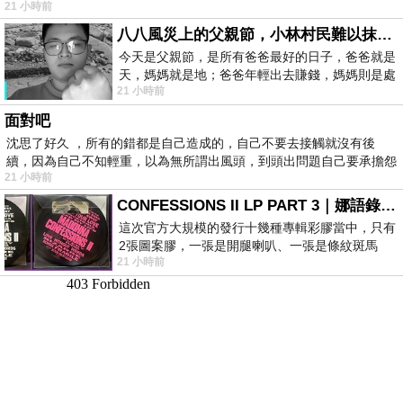
21 小時前
八八風災上的父親節，小林村民難以抹滅的痛
今天是父親節，是所有爸爸最好的日子，爸爸就是
天，媽媽就是地；爸爸年輕出去賺錢，媽媽則是處
21 小時前
理家務，職業不分高低貴賤，只有人品才
面對吧
沈思了好久 ，所有的錯都是自己造成的，自己不要去接觸就沒有後
續，因為自己不知輕重，以為無所謂出風頭，到頭出問題自己要承擔怨
21 小時前
不
CONFESSIONS II LP PART 3｜娜語錄II LP PART 3
這次官方大規模的發行十幾種專輯彩膠當中，只有
2張圖案膠，一張是開腿喇叭、一張是條紋斑馬
21 小時前
版；目前官網上只剩澳洲商店AU STORE