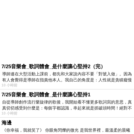
7/25音樂會_歌詞體會_是什麼讓心堅持2（完）
導師連在大型活動上課前，都先和大家說內容不要「對號入做」。因為
有人會覺得是導師在指責他本人。我自己的角度是：人性就是貪瞋癡慢
10 小時前
7/25音樂會_歌詞體會_是什麼讓心堅持1
自從導師創作流行樂旋律的歌後，我開始看不懂更多歌詞寫的意思，真
真切切感受到什麼是：每個字都認識，串起來就是抓破頭時間！絕對不
10 小時前
海邊
《你幸福，我就笑了》 你眼角閃爍的微光 是我世界裡，最溫柔的晨曦