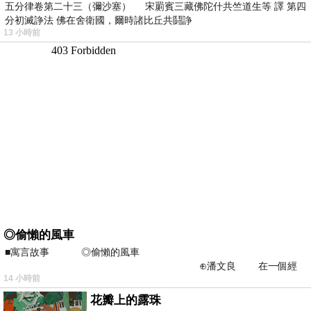
五分律卷第二十三（彌沙塞） 宋罽賓三藏佛陀什共竺道生等 譯 第四
分初滅諍法 佛在舍衛國，爾時諸比丘共鬪諍
13 小時前
◎偷懶的風車
■寓言故事 ◎偷懶的風車
⊕潘文良 在一個經
14 小時前
常颳風的山丘上—&m
花瓣上的露珠