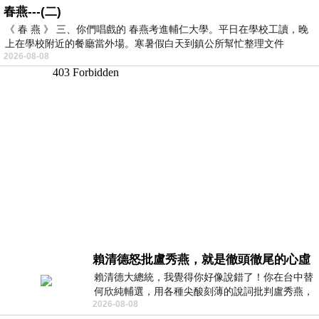
春燕---(二)
《 春 燕 》 三、你們唱戲的 春燕考進輔仁大學。平日在學校工讀，晚
上在學校附近的餐廳當外場。寒暑假白天到鎮公所幫忙整理文件
2026-08-08
賴清德怒批盧秀燕，就是徹頭徹尾的心虛
賴清德大總統，我覺得你好像說錯了！你在台中替
何欣純輔選，用各種尖酸刻薄的說詞批判盧秀燕，
2026-08-08
罵她施政滿意度輸給陳其邁，甚至還說盧