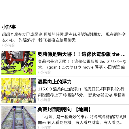
小記事
想想奇摩交友已成歷史.舊版的時候.還有緣分認識到朋友. 現在網路交
友小心. 詐騙盛行 我FB都沒在使用聊天
7 小時前
奥莉佛是狗天哪！！這傢伙電影版 the オリバーな犬、 (gosh ) このヤロウ movie
奥莉佛是狗天哪！！這傢伙電影版 the オリバーな
犬、 (gosh ) このヤロウ movie 導演 小田切讓 編
7 小時前
劇: 小田切讓 主演: 小田切讓
溫柔向上的浮力
115.6.9 溫柔向上的浮力 感恩日記-嗶嗶嗶,J的行
銷證照考上了補概論86分。 想要做就去做,勵精圖
7 小時前
治大成功,也是表法,堅持和努力
典藏封面聊兩句-【地圖】
「地圖」是一種奇妙的東西 將各式各樣的路徑攤
開來 有人看見危機、有人看見財富、有人看見…
7 小時前
從中可以發掘出不同的