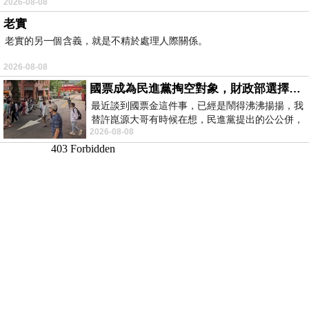
2026-08-08
老實
老實的另一個含義，就是不精於處理人際關係。
2026-08-08
國票成為民進黨掏空對象，財政部選擇性失憶
最近談到國票金這件事，已經是鬧得沸沸揚揚，我
替許崑源大哥有時候在想，民進黨提出的公公併，
2026-08-08
其實就是想要國庫通黨庫，鬧出最大的醜