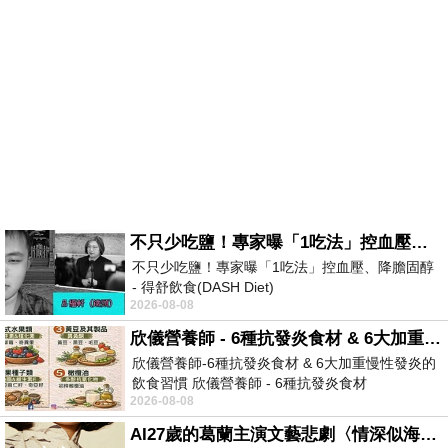
不只少吃鹽！專家曝「1吃法」控血壓、降膽固醇 - 得舒飲食(DASH Diet)
不只少吃鹽！專家曝「1吃法」控血壓、降膽固醇
- 得舒飲食(DASH Diet)
2026-08-08
https://www.facebook.com/dietitiansophia/
posts/157966
欣儀營養師 - 6種抗發炎食材 & 6大加重慢性發炎的飲食習慣
欣儀營養師-6種抗發炎食材 & 6大加重慢性發炎的
飲食習慣 欣儀營養師 - 6種抗發炎食材
2026-08-08
https://www.facebook.com/photo/?fbid=147
AI27歲的葛蘭主演文藝悲劇〈情深似海〉 #戀上老電影 #葛蘭 #粟子