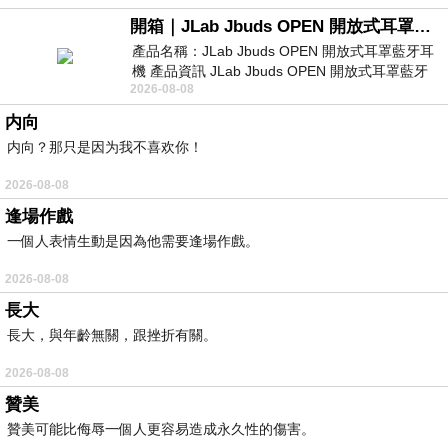
開箱｜JLab Jbuds OPEN 開放式耳罩藍牙耳機 - 設計美學，輕巧、透氣、環境音全物理達成！
產品名稱：JLab Jbuds OPEN 開放式耳罩藍牙耳
機 產品資訊 JLab Jbuds OPEN 開放式耳罩藍牙
2026-08-08
耳機評語：非常有特色，值得喜愛美型工
内向
内向？那只是因为我不喜欢你！
2026-08-08
逢場作戲
一個人表情生動是因為他需要逢場作戲。
2026-08-08
長大
長大，與年齡無關，跟挫折有關。
2026-08-08
贊美
贊美可能比侮辱一個人更容易造成永久性的傷害。