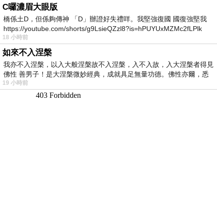
C囉濃眉大眼版
橋係土D，但係夠傳神 「D」辦證好失禮咩。我堅強復國 國復強堅我
https://youtube.com/shorts/g9LsieQZzl8?is=hPUYUxMZMc2fLPlk
18 小時前
如來不入涅槃
我亦不入涅槃，以入大般涅槃故不入涅槃，入不入故，入大涅槃者得見
佛性 善男子！是大涅槃微妙經典，成就具足無量功德。佛性亦爾，悉
19 小時前