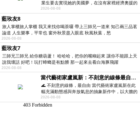
業生要去實現她的美國夢，在沒有家裡經濟奧援的
2026-08-08
情況下，靠著自我努力工作累積出國基
藍玫友8
旅人掌櫃旅人掌櫃 我又來找你喝茶囉 帶上三師兄一道來 知己兩三品茗
論道 人生樂事，平常也 窗外秋景盡入眼底 秋風秋葉，愁
2026-08-08
藍玫友7
三師兄三師兄 給你糖葫蘆！ 哈哈哈，把你的嘴糊起來 讓你不能跟上天
說我壞話 好吧！玩打蟑螂是有點髒 那一起來去看白海豚飛躍
2026-08-08
當代藝術家盧嵐新：不刻意的線條最自由，讓色彩流動、筆觸自己說話
🌊 不刻意的線條，最自由 當代藝術家盧嵐新在此
幅充滿動態感與奔放氣息的抽象新作中，以大膽的
2026-08-08
藍色顏料在白色畫布上揮灑、壓印與流淌