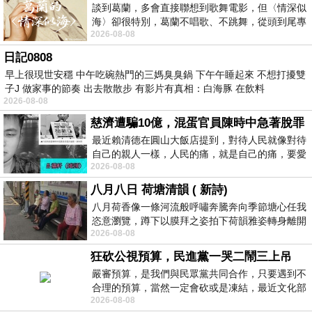
談到葛蘭，多會直接聯想到歌舞電影，但〈情深似
海〉卻很特別，葛蘭不唱歌、不跳舞，從頭到尾專
2026-08-08
心演戲。拍攝期間，經常工作超過12個鐘
日記0808
早上很現世安穩 中午吃碗熱門的三媽臭臭鍋 下午午睡起來 不想打擾雙
子J 做家事的節奏 出去散散步 有影片有真相：白海豚 在飲料
2026-08-08
慈濟遭騙10億，混蛋官員陳時中急著脫罪
最近賴清德在圓山大飯店提到，對待人民就像對待
自己的親人一樣，人民的痛，就是自己的痛，要愛
2026-08-08
民如親，說的這麼好聽，實際上根本沒做
八月八日 荷塘清韻 ( 新詩)
八月荷香像一條河流般呼嘯奔騰奔向季節塘心任我
恣意瀏覽，蹲下以膜拜之姿拍下荷韻雅姿轉身離開
2026-08-08
時我把美麗的遐想掛在亭亭葉柄上盼望
狂砍公視預算，民進黨一哭二鬧三上吊
嚴審預算，是我們與民眾黨共同合作，只要遇到不
合理的預算，當然一定會砍或是凍結，最近文化部
2026-08-08
要編列公視和Taiwan plus預算，在110年