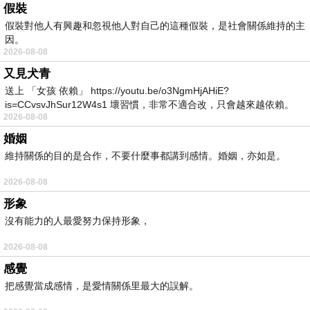
假裝
假裝對他人有興趣和忽視他人對自己的這種假裝，是社會關係維持的主
因。
2026-08-08
又見犬青
送上 「女孩 依賴」 https://youtu.be/o3NgmHjAHiE?
is=CCvsvJhSur12W4s1 壞習慣，非常不適合改，只會越來越依賴。
2026-08-08
我害怕的
婚姻
維持關係的目的是合作，不要什麼事都講到感情。婚姻，亦如是。
2026-08-08
形象
沒有能力的人最愛努力保持形象，
2026-08-08
感覺
把感覺當成感情，是愛情關係里最大的誤解。