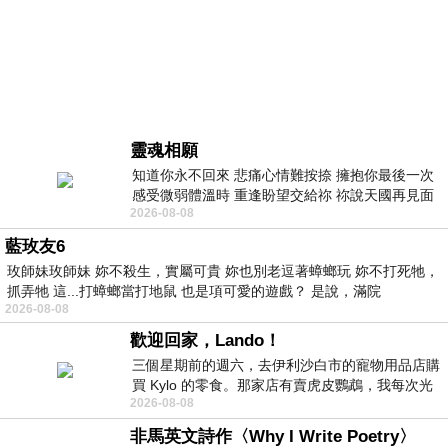
靈魂相願
知道你永不回來 悲痛心情難按捺 擁抱你最後一次
感受微弱體溫時 重逢盼望交給祢 祢說天國再見面
2026-08-08
此刻忍淚說別離 他日靈魂再
藍玫友6
玫師妹玫師妹 妳不殺生，實屬可貴 妳也別老逗著蟑螂玩 妳不打死牠，
抓弄牠 這...打蟑螂當打地鼠 也是項可愛的遊戲？ 是說，滿院
2026-08-08
歡迎回家，Lando！
三個星期前的週六，去伊利沙白市的寵物用品店購
買 Kylo 的零食。那家店有賣虎皮鸚鵡，我每次光
2026-08-08
顧都會去看一下。他們偶爾會引進 C
非馬英文詩作〈Why I Write Poetry〉