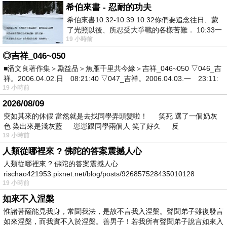
希伯來書 - 忍耐的功夫
希伯來書10:32-10:39 10:32你們要追念往日、蒙
了光照以後、所忍受大爭戰的各樣苦難． 10:33一
19 小時前
面被毀謗、遭患難、成了戲景、叫眾人
◎吉祥_046~050
■潘文良著作集＞勵益品＞魚雁千里共今緣＞吉祥_046~050 ▽046_吉
祥。2006.04.02.日 08:21:40 ▽047_吉祥。2006.04.03.一 23:11:
19 小時前
2026/08/09
突如其來的休假 當然就是去找同學弄頭髮啦！ 笑死 選了一個奶灰
色 染出來是淺灰藍 崽崽跟同學兩個人 笑了好久 反
19 小時前
人類從哪裡來 ? 佛陀的答案震撼人心
人類從哪裡來 ? 佛陀的答案震撼人心
rischao421953.pixnet.net/blog/posts/926857528435010128
19 小時前
如來不入涅槃
惟諸菩薩能見我身，常聞我法，是故不言我入涅槃。聲聞弟子雖復發言
如來涅槃，而我實不入於涅槃。善男子！若我所有聲聞弟子說言如來入