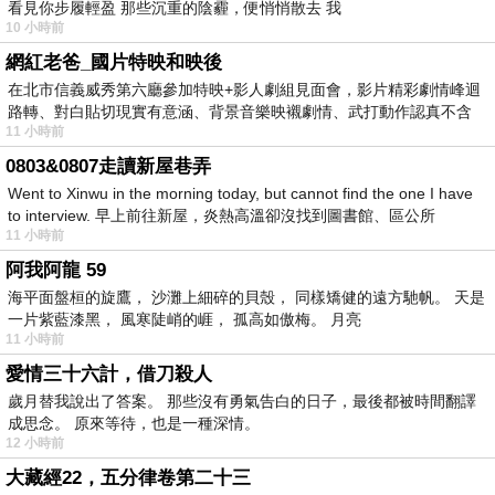
看見你步履輕盈 那些沉重的陰霾，便悄悄散去 我
10 小時前
網紅老爸_國片特映和映後
在北市信義威秀第六廳參加特映+影人劇組見面會，影片精彩劇情峰迴
路轉、對白貼切現實有意涵、背景音樂映襯劇情、武打動作認真不含
11 小時前
糊、
0803&0807走讀新屋巷弄
Went to Xinwu in the morning today, but cannot find the one I have
to interview. 早上前往新屋，炎熱高溫卻沒找到圖書館、區公所
11 小時前
阿我阿龍 59
海平面盤桓的旋鷹， 沙灘上細碎的貝殼， 同樣矯健的遠方馳帆。 天是
一片紫藍漆黑， 風寒陡峭的崕， 孤高如傲梅。 月亮
11 小時前
愛情三十六計，借刀殺人
歲月替我說出了答案。 那些沒有勇氣告白的日子，最後都被時間翻譯
成思念。 原來等待，也是一種深情。
12 小時前
大藏經22，五分律卷第二十三