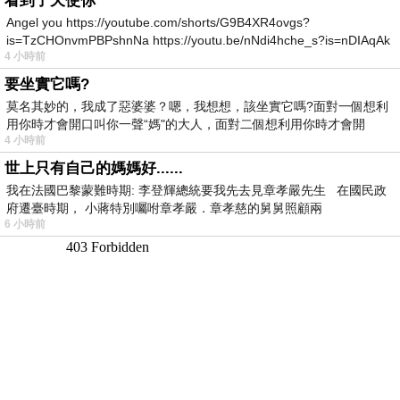
看到了天使你
Angel you https://youtube.com/shorts/G9B4XR4ovgs?
is=TzCHOnvmPBPshnNa https://youtu.be/nNdi4hche_s?is=nDIAqAk
4 小時前
要坐實它嗎?
莫名其妙的，我成了惡婆婆？嗯，我想想，該坐實它嗎?面對一個想利
用你時才會開口叫你一聲“媽"的大人，面對二個想利用你時才會開
4 小時前
世上只有自己的媽媽好......
我在法國巴黎蒙難時期: 李登輝總統要我先去見章孝嚴先生 在國民政
府遷臺時期， 小蔣特別囑咐章孝嚴．章孝慈的舅舅照顧兩
6 小時前