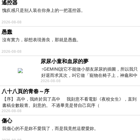
遙控器
愧疚感只是别人装在你身上的一把遥控器。
2026-08-08
愚蠢
沒有實力，卻想表現善良，那就是愚蠢。
2026-08-08
尿尿小童和血尿的夢
↑GEMINI說它不能做小朋友尿尿的插圖，所以我只
好退而求其次，叫它做「寵物在椅子上，神龕和中
2026-08-08
年人臉孔」的畫了。 六月底
八十八頁的青春～序
【序】 高中，我終於寫了高中 我刻意不看電影《夜校女生》，直到
書稿全數殺青。刻意的。 不過畢竟是替自己寫序（
2026-08-08
傷心
我傷心的不是妳不愛我了，而是我竟然這麼愛妳。