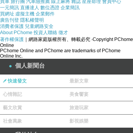
買車
旅行團
汽車險推薦
線上麻將
雜誌
星座命理
會員中心
一元簡訊
直播達人
數位憑證
企業簡訊
買網址
虛擬主機
企業郵件
廣告刊登
隱私權聲明
消費者保護
兒童網路安全
About PChome
投資人聯絡
徵才
著作權保護
｜網路家庭版權所有、轉載必究
‧Copyright PChome
Online
PChome Online and PChome are trademarks of PChome
Online Inc.
個人新聞台
快速發文
最新文章
心情雜記
美食饗宴
藝文欣賞
旅遊玩家
社會萬象
影視娛樂