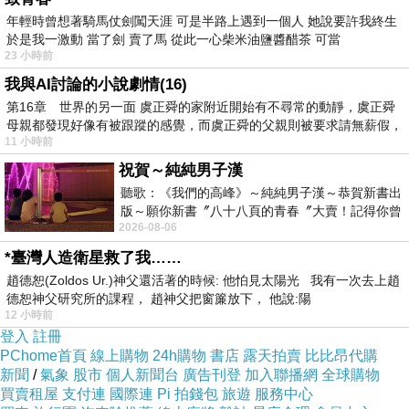
年輕時曾想著騎馬仗劍闖天涯 可是半路上遇到一個人 她說要許我終生
於是我一激動 當了劍 賣了馬 從此一心柴米油鹽醬醋茶 可當
23 小時前
我與AI討論的小說劇情(16)
第16章 世界的另一面 虞正舜的家附近開始有不尋常的動靜，虞正舜
母親都發現好像有被跟蹤的感覺，而虞正舜的父親則被要求請無薪假，
11 小時前
祝賀～純純男子漢
聽歌：《我們的高峰》～純純男子漢～恭賀新書出
版～願你新書〞八十八頁的青春〞大賣！記得你曾
2026-08-06
經在我的版留言…「好讚的圖^^感覺大家
*臺灣人造衛星救了我……
趙德恕(Zoldos Ur.)神父還活著的時候: 他怕見太陽光 我有一次去上趙
德恕神父研究所的課程， 趙神父把窗簾放下， 他說:陽
12 小時前
登入
註冊
PChome首頁
線上購物
24h購物
書店
露天拍賣
比比昂代購
新聞
/
氣象
股市
個人新聞台
廣告刊登
加入聯播網
全球購物
買賣租屋
支付連
國際連
Pi 拍錢包
旅遊
服務中心