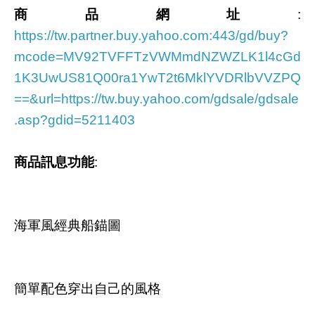
商品網址
:
https://tw.partner.buy.yahoo.com:443/gd/buy?
mcode=MV92TVFFTzVWMmdNZWZLK1l4cGd
1K3UwUS81Q00ra1YwT2t6MklYVDRlbVVZPQ
==&url=https://tw.buy.yahoo.com/gdsale/gdsale
.asp?gdid=5211403
商品訊息功能
:
海軍風經典船錨圖
簡單配色穿出自己的風格