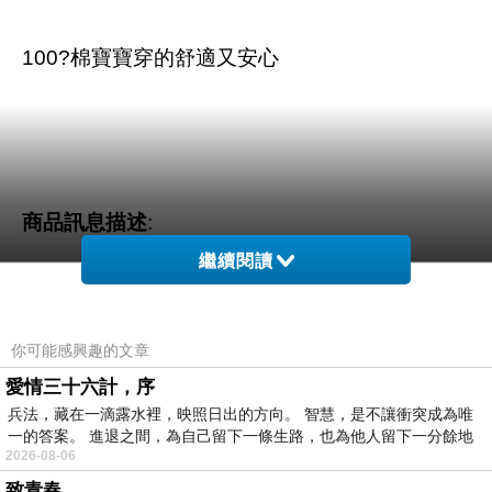
100?棉寶寶穿的舒適又安心
商品訊息描述
:
繼續閱讀
你可能感興趣的文章
baby童衣 包屁衣 經典船錨海軍風 42179
愛情三十六計，序
兵法，藏在一滴露水裡，映照日出的方向。 智慧，是不讓衝突成為唯
一的答案。 進退之間，為自己留下一條生路，也為他人留下一分餘地
2026-08-06
致青春