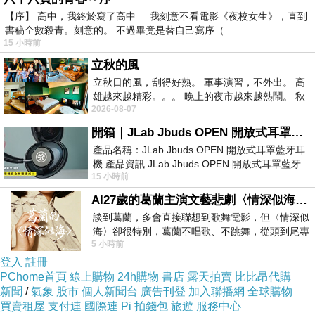
【序】 高中，我終於寫了高中 我刻意不看電影《夜校女生》，直到
書稿全數殺青。刻意的。 不過畢竟是替自己寫序（
商品訊息描述
:
15 小時前
立秋的風
【TIME ART】靜音機芯二聯式時鐘 無框畫鐘 一畫一鐘掛鐘
立秋日的風，刮得好熱。 軍事演習，不外出。 高
雄越來越精彩。。。 晚上的夜市越來越熱鬧。 秋
30*40*2.5cm R2-012
2026-08-07
天的風刮得很熱 夜遊消暑熱。。。
開箱｜JLab Jbuds OPEN 開放式耳罩藍牙耳機 - 設計美學，輕巧、透氣、環境音全物理達成！
現代創意時尚無框畫鐘.無框畫.圖案豐富多樣.佈置您的愛家.與臥室首選
產品名稱：JLab Jbuds OPEN 開放式耳罩藍牙耳
機 產品資訊 JLab Jbuds OPEN 開放式耳罩藍牙
商品
15 小時前
耳機評語：非常有特色，值得喜愛美型工
AI27歲的葛蘭主演文藝悲劇〈情深似海〉 #戀上老電影 #葛蘭 #粟子
★ 畫鐘效果圖為讓買家清楚圖樣僅供參考，實際
談到葛蘭，多會直接聯想到歌舞電影，但〈情深似
預購畫鐘尺寸 請先丈量欲放置該商品位置大小，
海〉卻很特別，葛蘭不唱歌、不跳舞，從頭到尾專
5 小時前
心演戲。拍攝期間，經常工作超過12個鐘
比對網頁商品規格尺寸，判斷是否合適再選購避
登入
註冊
免產品送達後發現尺寸不合唷!!
PChome首頁
線上購物
24h購物
書店
露天拍賣
比比昂代購
新聞
/
氣象
股市
個人新聞台
廣告刊登
加入聯播網
全球購物
買賣租屋
支付連
國際連
Pi 拍錢包
旅遊
服務中心