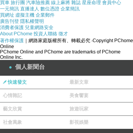
買車
旅行團
汽車險推薦
線上麻將
雜誌
星座命理
會員中心
一元簡訊
直播達人
數位憑證
企業簡訊
買網址
虛擬主機
企業郵件
商品訊息簡述
:
廣告刊登
隱私權聲明
消費者保護
兒童網路安全
About PChome
投資人聯絡
徵才
● 尺寸：每片30*40*2.5cm 兩聯
著作權保護
｜網路家庭版權所有、轉載必究
‧Copyright PChome
● 配件：機芯一年保固卡，水泥鋼釘x1
Online
PChome Online and PChome are trademarks of PChome
● 材質：畫面為PVC材質，高密度版面，立體包邊，無任何油
Online Inc.
漆味，結實耐用環保，
個人新聞台
實用化背空設計， 減輕商品重量減少對牆體負重。
易掛易取易清潔，四周邊框為實木材質，堅持採用2.5CM以上
快速發文
最新文章
厚度(保持最佳視覺比例)。
心情雜記
美食饗宴
採用台灣製作無聲機芯。
● 包裝：紙盒封裝，運送過程不易損壞
藝文欣賞
旅遊玩家
● 商品下單後約7-10天可收到商品
社會萬象
影視娛樂