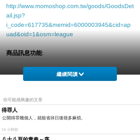
http://www.momoshop.com.tw/goods/GoodsDet
ail.jsp?
i_code=617735&memid=6000003945&cid=ap
uad&oid=1&osm=league
商品訊息功能
:
繼續閱讀
品號：617735
你可能感興趣的文章
一畫一鐘 無框畫鐘 藝術鐘
得罪人
公開得罪幾個人，就能省掉日後很多麻煩。
16 小時前
八十八頁的青春～序