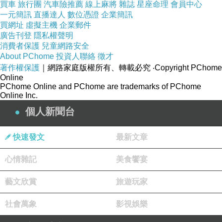
買車
旅行團
汽車險推薦
線上麻將
雜誌
星座命理
會員中心
簡約風格，線條簡單時
一元簡訊
直播達人
數位憑證
企業簡訊
買網址
虛擬主機
企業郵件
可當屏風櫃及展示櫃
廣告刊登
隱私權聲明
消費者保護
兒童網路安全
About PChome
投資人聯絡
徵才
著作權保護
｜網路家庭版權所有、轉載必究
‧Copyright PChome
Online
PChome Online and PChome are trademarks of PChome
Online Inc.
商品訊息描述
:
個人新聞台
用簡單的線條將原本枯燥的印象改造為高雅質感的設計，讓你擁有新時
快速發文
最新文章
尚
心情雜記
美食饗宴
【東京家居】
龐德克
3x7
尺胡桃色開放書櫃
，
整組採用
高級防蛀環保木
藝文欣賞
旅遊玩家
心板
，擁有高度穩定性結構耐用紮實，使用壽命也較為長久。表面使用
社會萬象
影視娛樂
波麗處理
，帶有濃厚森林韻味，而樹木的細膩紋理擁有溫潤的色澤，讓