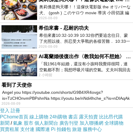
奥莉佛是狗天哪！！這傢伙電影版 the オリバーな
犬、 (gosh ) このヤロウ movie 導演 小田切讓 編
商品網址
:
2026-08-09
劇: 小田切讓 主演: 小田切讓
http://www.momoshop.com.tw/goods/GoodsDet
希伯來書 - 忍耐的功夫
ail.jsp?
希伯來書10:32-10:39 10:32你們要追念往日、蒙
i_code=2707564&memid=6000003945&cid=a
了光照以後、所忍受大爭戰的各樣苦難． 10:33一
2026-08-09
面被毀謗、遭患難、成了戲景、叫眾人
puad&oid=1&osm=league
AI葛蘭婚後復出作〈教我如何不想她〉 #戀上老電影 #葛蘭 #粟子
「我1961年結婚，還沒有小孩時我覺得很悶，連
商品訊息功能
:
空氣都不對；我想呼吸片場的空氣。丈夫叫我回去
2 小時前
試試看……拍了〈教我如何不想她〉（1963
看到了天使你
Angel you https://youtube.com/shorts/G9B4XR4ovgs?
品號：2707564
is=TzCHOnvmPBPshnNa https://youtu.be/nNdi4hche_s?is=nDIAqAk
2026-08-09
登入
註冊
PChome首頁
線上購物
24h購物
書店
露天拍賣
比比昂代購
高貴典雅的胡桃色
新聞
/
氣象
股市
個人新聞台
廣告刊登
加入聯播網
全球購物
買賣租屋
支付連
國際連
Pi 拍錢包
旅遊
服務中心
高級防蛀環保木心板