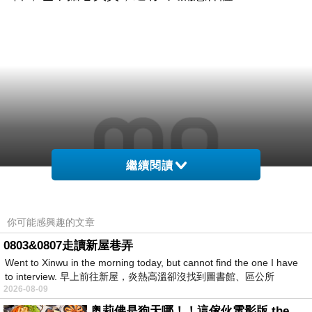
繼續閱讀
你可能感興趣的文章
0803&0807走讀新屋巷弄
Went to Xinwu in the morning today, but cannot find the one I have
to interview. 早上前往新屋，炎熱高溫卻沒找到圖書館、區公所
2026-08-09
奥莉佛是狗天哪！！這傢伙電影版 the オリバーな犬、 (gosh ) このヤロウ movie