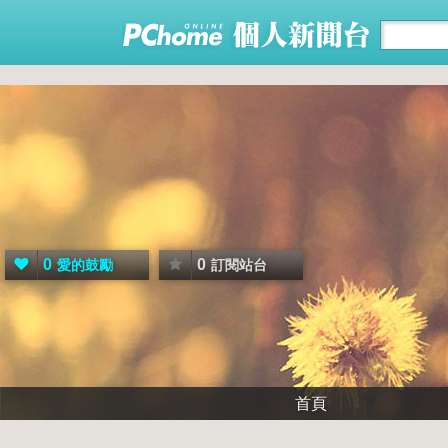
0
0
愛的鼓勵
訂閱站台
首頁