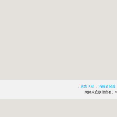
．
廣告刊登
．
消費者保護
網路家庭版權所有、轉載必究 