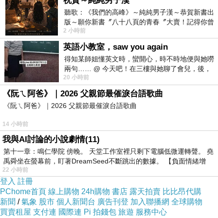
祝賀～純純男子漢
聽歌：《我們的高峰》～純純男子漢～恭賀新書出
版～願你新書〞八十八頁的青春〞大賣！記得你曾
2 小時前
經在我的版留言…「好讚的圖^^感覺大家
英語小教室，saw you again
得知某師姐懂英文時，蠻開心，時不時地便與她嘮
商品訊息描述
:
兩句…… @ 今天吧！在三樓與她聊了會兒，後，
20 小時前
下二樓居然又撞到她，於是
《阮ㄟ阿爸》｜2026 父親節最催淚台語歌曲
《阮ㄟ阿爸》｜2026 父親節最催淚台語歌曲
14 小時前
【BabyAspen】BA12012GR Ekko大象娃娃嬰
我與AI討論的小說劇情(11)
兒安撫巾 (彌月禮)
第十一章：鳴仁學院 傍晚。 天堂工作室裡只剩下電腦低微運轉聲。 堯
禹舜坐在螢幕前，盯著DreamSeed不斷跳出的數據。 【負面情緒增
22 小時前
登入
註冊
PChome首頁
線上購物
24h購物
書店
露天拍賣
比比昂代購
新聞
/
氣象
股市
個人新聞台
廣告刊登
加入聯播網
全球購物
買賣租屋
支付連
國際連
Pi 拍錢包
旅遊
服務中心