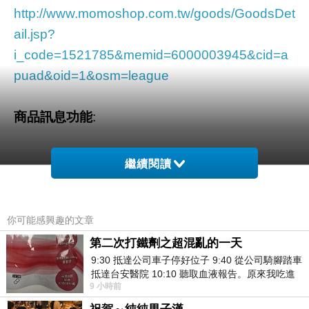
http://www.momoshop.com.tw/goods/GoodsDet
ail.jsp?
i_code=1521785&memid=6000003945&cid=a
puad&oid=1&osm=league
商品訊息功能
:
繼續閱讀
品號：1521785
你可能感興趣的文章
專門為新生寶寶設計禮物的品牌
第二次打鐵劑之超混亂的一天
所有禮物都很獨特有個性
9:30 抵達公司車子停好位子 9:40 從公司騎腳踏車
抵達台安醫院 10:10 聽取血液報告。原來我吃進
實用性佳又可愛
9 小時前
去的 B12 彌可保並非沒有吸收而是超
送禮或自用都很適合