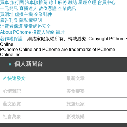
買車
旅行團
汽車險推薦
線上麻將
雜誌
星座命理
會員中心
一元簡訊
直播達人
數位憑證
企業簡訊
買網址
虛擬主機
企業郵件
叢林裡最溫柔的動物ekko大象
廣告刊登
隱私權聲明
消費者保護
兒童網路安全
About PChome
投資人聯絡
徵才
跟著寶寶準備要去叢林裡探險囉~!
著作權保護
｜網路家庭版權所有、轉載必究
‧Copyright PChome
Online
PChome Online and PChome are trademarks of PChome
※安撫巾尺寸:38cm
Online Inc.
個人新聞台
禮物盒尺寸-高:30.5cm、寬:16.5cm、深度:8cm※
快速發文
最新文章
心情雜記
美食饗宴
藝文欣賞
旅遊玩家
《貼心小叮嚀》
社會萬象
影視娛樂
※商品領標及吊牌一經拆剪或損壞視同為缺件，恕無法受