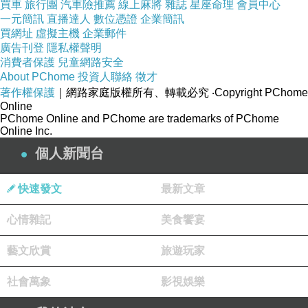
買車
旅行團
汽車險推薦
線上麻將
雜誌
星座命理
會員中心
一元簡訊
直播達人
數位憑證
企業簡訊
精緻細膩縫
買網址
虛擬主機
企業郵件
紉技術,每個
廣告刊登
隱私權聲明
地方都穩固
消費者保護
兒童網路安全
About PChome
投資人聯絡
徵才
紮實
著作權保護
｜網路家庭版權所有、轉載必究
‧Copyright PChome
Online
PChome Online and PChome are trademarks of PChome
Online Inc.
個人新聞台
快速發文
最新文章
心情雜記
美食饗宴
藝文欣賞
旅遊玩家
社會萬象
影視娛樂