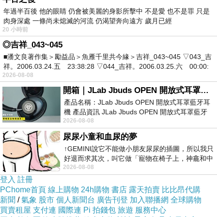
年過半百後 他的眼睛 仍會被美麗的身影所擊中 不是愛 也不是罪 只是
肉身深處 一條尚未熄滅的河流 仍渴望奔向遠方 歲月已經
20 小時前
◎吉祥_043~045
■潘文良著作集＞勵益品＞魚雁千里共今緣＞吉祥_043~045 ▽043_吉
祥。2006.03.24.五 23:38:28 ▽044_吉祥。2006.03.25.六 00:00:
2026-08-08
開箱｜JLab Jbuds OPEN 開放式耳罩藍牙耳機 - 設計美學，輕巧、透氣、環境音全物理達成！
魔法Baby嚴
產品名稱：JLab Jbuds OPEN 開放式耳罩藍牙耳
機 產品資訊 JLab Jbuds OPEN 開放式耳罩藍牙
選
2026-08-08
耳機評語：非常有特色，值得喜愛美型工
尿尿小童和血尿的夢
台灣製造百
↑GEMINI說它不能做小朋友尿尿的插圖，所以我只
貨專櫃品,保
好退而求其次，叫它做「寵物在椅子上，神龕和中
2026-08-08
年人臉孔」的畫了。 六月底
暖棉絨裡層
登入
註冊
非常柔細溫
PChome首頁
線上購物
24h購物
書店
露天拍賣
比比昂代購
新聞
/
氣象
股市
個人新聞台
廣告刊登
加入聯播網
全球購物
暖
買賣租屋
支付連
國際連
Pi 拍錢包
旅遊
服務中心