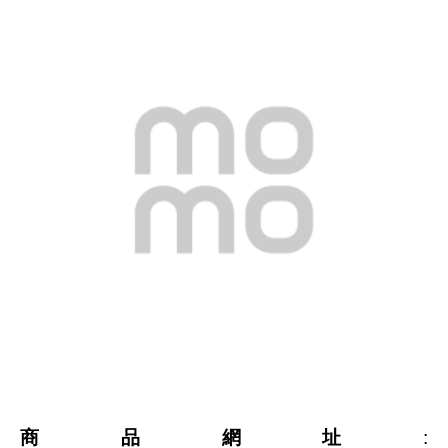
商品網址
: