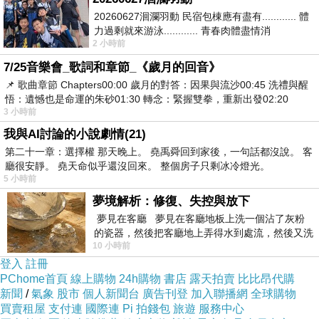
防滑大底安全舒適
20260627洄瀾羽動 民宿包棟應有盡有............ 體
力過剩就來游泳............ 青春肉體盡情消
2 小時前
磨............ 晚餐不必
7/25音樂會_歌詞和章節_《歲月的回音》
📌 歌曲章節 Chapters00:00​ 歲月的對答：因果與流沙00:45​ 洗禮與醒
悟：遺憾也是命運的朱砂01:30​ 轉念：緊握雙拳，重新出發02:20
3 小時前
商品訊息描述
:
我與AI討論的小說劇情(21)
第二十一章：選擇權 那天晚上。 堯禹舜回到家後，一句話都沒說。 客
廳很安靜。 堯天命似乎還沒回來。 整個房子只剩冰冷燈光。
5 小時前
夢境解析：修復、失控與放下
夢見在客廳 夢見在客廳地板上洗一個沾了灰粉
的瓷器，然後把客廳地上弄得水到處流，然後又洗
10 小時前
一頂棒球潮帽，後來發現帽
登入
註冊
PChome首頁
線上購物
24h購物
書店
露天拍賣
比比昂代購
新聞
/
氣象
股市
個人新聞台
廣告刊登
加入聯播網
全球購物
買賣租屋
支付連
國際連
Pi 拍錢包
旅遊
服務中心