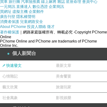
買車
旅行團
汽車險推薦
線上麻將
雜誌
星座命理
會員中心
一元簡訊
直播達人
數位憑證
企業簡訊
買網址
虛擬主機
企業郵件
廣告刊登
隱私權聲明
消費者保護
兒童網路安全
About PChome
投資人聯絡
徵才
著作權保護
｜網路家庭版權所有、轉載必究
‧Copyright PChome
Online
PChome Online and PChome are trademarks of PChome
Online Inc.
商品訊息簡述
:
個人新聞台
下單前請務必測量腳長公分，以免造成退換貨問題產生，謝謝
快速發文
最新文章
大家配合。
心情雜記
美食饗宴
品牌：Hello kitty三麗鷗
藝文欣賞
旅遊玩家
產地：台灣製造
社會萬象
影視娛樂
包裝：精美鞋盒
------------------------