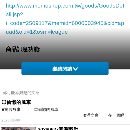
http://www.momoshop.com.tw/goods/GoodsDet
ail.jsp?
i_code=2509117&memid=6000003945&cid=ap
uad&oid=1&osm=league
商品訊息功能
:
繼續閱讀
品號：2509117
你可能感興趣的文章
嚴選台灣製造鞋款
◎偷懶的風車
■寓言故事 ◎偷懶的風車
鞋面：PVC
⊕潘文良 在一個經
大底：PVC
2026-08-09
常颳風的山丘上—&m
甜美點點馬卡龍造型
20260627洄瀾羽動