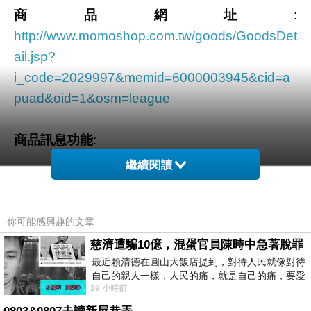
商品網址
:
http://www.momoshop.com.tw/goods/GoodsDet
ail.jsp?
i_code=2029997&memid=6000003945&cid=a
puad&oid=1&osm=league
商品訊息功能
:
繼續閱讀
品號：2029997
你可能感興趣的文章
慈濟遭騙10億，混蛋官員陳時中急著脫罪
最近賴清德在圓山大飯店提到，對待人民就像對待
純手工台灣製作，品質保證
自己的親人一樣，人民的痛，就是自己的痛，要愛
19 小時前
民如親，說的這麼好聽，實際上根本沒做