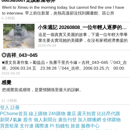
0803&0807走讀新屋巷弄
Went to Xinwu in the morning today, but cannot find the one I have
to interview. 早上前往新屋，炎熱高溫卻沒找到圖書館、區公所
4 小時前
商品訊息描述
:
小朱週記 20260808_一位年輕人逐夢的真實故事
這是一個真實又美麗的故事，下週一位年輕大學畢
業生要去實現她的美國夢，在沒有家裡經濟奧援的
【TIME ART】靜音機芯三聯式時鐘 無框畫鐘 二畫一鐘掛鐘
2026-08-08
情況下，靠著自我努力工作累積出國基
30*40*2.5cm R3-071
◎吉祥_043~045
■潘文良著作集＞勵益品＞魚雁千里共今緣＞吉祥_043~045 ▽043_吉
祥。2006.03.24.五 23:38:28 ▽044_吉祥。2006.03.25.六 00:00:
現代創意時尚無框畫鐘.無框畫.圖案豐富多樣.佈置您的愛家.與臥室首選
2026-08-08
商品
感覺
把感覺當成感情，是愛情關係里最大的誤解。
21 小時前
登入
註冊
PChome首頁
線上購物
24h購物
書店
露天拍賣
比比昂代購
新聞
/
氣象
股市
個人新聞台
廣告刊登
加入聯播網
全球購物
買賣租屋
支付連
國際連
Pi 拍錢包
旅遊
服務中心