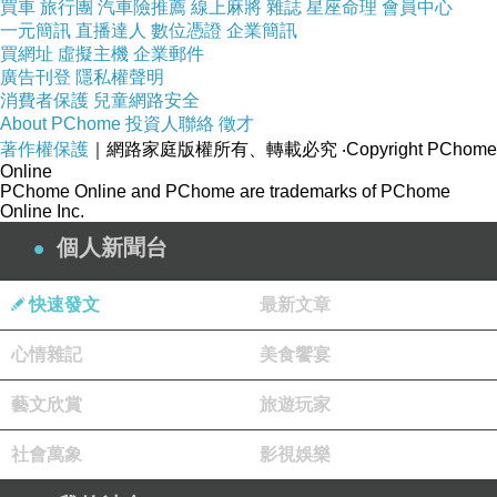
買車
旅行團
汽車險推薦
線上麻將
雜誌
星座命理
會員中心
一元簡訊
直播達人
數位憑證
企業簡訊
買網址
虛擬主機
企業郵件
★ 訂購前請先丈量欲放置該商品位置大小，比對網頁商品規格尺
廣告刊登
隱私權聲明
消費者保護
兒童網路安全
寸，判斷是否合適，以免產品送達後發現尺寸不合喔!!
About PChome
投資人聯絡
徵才
著作權保護
｜網路家庭版權所有、轉載必究
‧Copyright PChome
商品訊息簡述
:
Online
PChome Online and PChome are trademarks of PChome
Online Inc.
● 尺寸：每片30*40*2.5cm 三聯
個人新聞台
● 配件：機芯一年保固卡，水泥鋼釘x1，電池1顆
● 材質：畫面為PVC材質，高密度版面，立體包邊，無任何油
快速發文
最新文章
漆味，結實耐用環保，
心情雜記
美食饗宴
實用化背空設計， 減輕商品重量減少對牆體負重。
易掛易取易清潔，四周邊框為實木材質，堅持採用2.5CM以上
藝文欣賞
旅遊玩家
厚度(保持最佳視覺比例)。
社會萬象
影視娛樂
採用台灣製作無聲機芯。