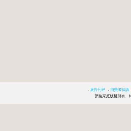
．
廣告刊登
．
消費者保護
網路家庭版權所有、轉載必究 