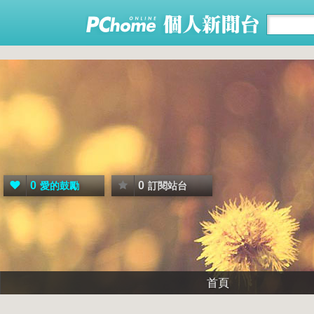
0
0
愛的鼓勵
訂閱站台
首頁