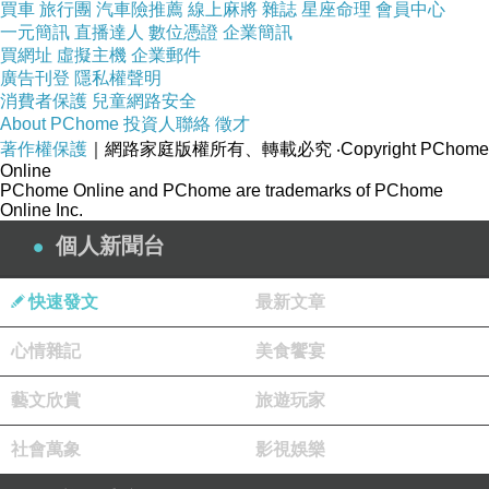
買車
旅行團
汽車險推薦
線上麻將
雜誌
星座命理
會員中心
一元簡訊
直播達人
數位憑證
企業簡訊
買網址
虛擬主機
企業郵件
風靡台日美澳 部落客大推薦
廣告刊登
隱私權聲明
紳士淑女造型 可愛吸睛破表
消費者保護
兒童網路安全
防水抗汙材質 常保舒爽乾淨
About PChome
投資人聯絡
徵才
著作權保護
｜網路家庭版權所有、轉載必究
‧Copyright PChome
食用等級矽膠 安全持久耐用
Online
好洗快乾特性 收摺攜帶便利
PChome Online and PChome are trademarks of PChome
Online Inc.
個人新聞台
快速發文
最新文章
心情雜記
商品訊息描述
:
美食饗宴
藝文欣賞
旅遊玩家
社會萬象
影視娛樂