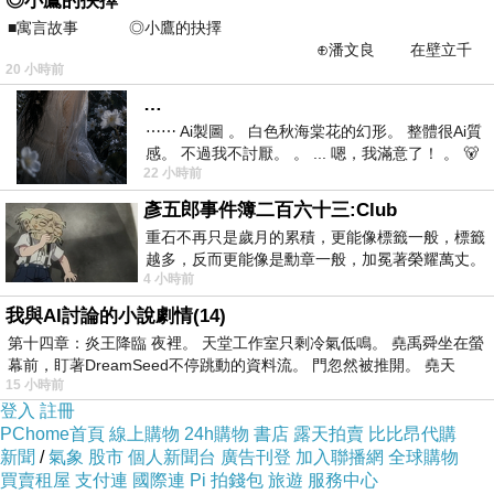
◎小鷹的抉擇
■寓言故事 ◎小鷹的抉擇
⊕潘文良 在壁立千
20 小時前
仞的懸崖上，有一座遮天蔽
…
⋯⋯ Ai製圖 。 白色秋海棠花的幻形。 整體很Ai質
商品網址
感。 不過我不討厭。 。 ... 嗯，我滿意了！ 。 🐻
:
22 小時前
昨中
http://www.momoshop.com.tw/goods/GoodsDet
彥五郎事件簿二百六十三:Club
ail.jsp?
重石不再只是歲月的累積，更能像標籤一般，標籤
i_code=2552552&memid=6000003945&cid=a
越多，反而更能像是勳章一般，加冕著榮耀萬丈。
4 小時前
習慣一如縱容，成了再難輕輕放下的罪證
puad&oid=1&osm=league
我與AI討論的小說劇情(14)
第十四章：炎王降臨 夜裡。 天堂工作室只剩冷氣低鳴。 堯禹舜坐在螢
商品訊息功能
:
幕前，盯著DreamSeed不停跳動的資料流。 門忽然被推開。 堯天
15 小時前
登入
註冊
PChome首頁
線上購物
24h購物
書店
露天拍賣
比比昂代購
品號：2552552
新聞
/
氣象
股市
個人新聞台
廣告刊登
加入聯播網
全球購物
買賣租屋
支付連
國際連
Pi 拍錢包
旅遊
服務中心