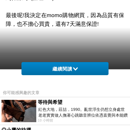
最後呢!我決定在momo購物網買，因為品質有保
障，也不擔心買貴，還有7天滿意保證!
繼續閱讀
你可能感興趣的文章
等待與希望
紅色大地，莊喆，1990。亂世浮生仍想立身處世
老老實實做人撫著心跳聽音辨位依憑直覺與本能鑽
10 小時前
向裂隙的亮處探索另一個心聲另一個共鳴的