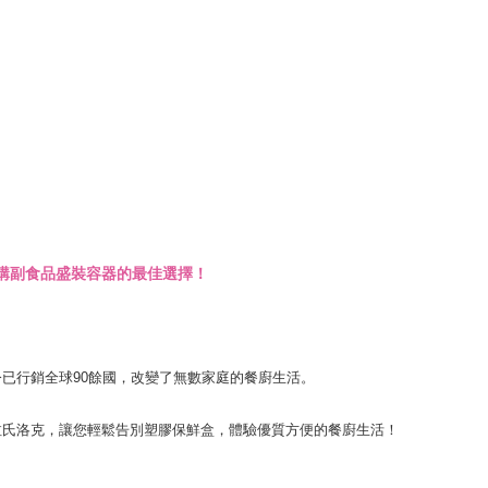
寶選購副食品盛裝容器的最佳選擇！
至今已行銷全球90餘國，改變了無數家庭的餐廚生活。
k格拉氏洛克，讓您輕鬆告別塑膠保鮮盒，體驗優質方便的餐廚生活！