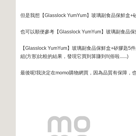
但是我想【Glasslock YumYum】玻璃副食品保
也可以順便參考【Glasslock YumYum】玻璃副
【Glasslock YumYum】玻璃副食品保鮮盒+矽膠匙5
組(方形)比較的結果，發現它買到算賺到!!(俗啦......)
最後呢!我決定在momo購物網買，因為品質有保障，