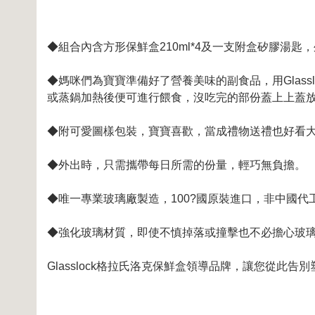
◆組合內含方形保鮮盒210ml*4及一支附盒矽膠湯匙
◆媽咪們為寶寶準備好了營養美味的副食品，用Glas
或蒸鍋加熱後便可進行餵食，沒吃完的部份蓋上上蓋
◆附可愛圖樣包裝，寶寶喜歡，當成禮物送禮也好看大方
◆外出時，只需攜帶每日所需的份量，輕巧無負擔。
◆唯一專業玻璃廠製造，100?國原裝進口，非中國代
◆強化玻璃材質，即使不慎掉落或撞擊也不必擔心玻璃
Glasslock格拉氏洛克保鮮盒領導品牌，讓您從此