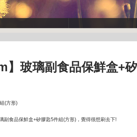
umYum】玻璃副食品保鮮盒+
組(方形)
】玻璃副食品保鮮盒+矽膠匙5件組(方形)，覺得很想刷去下!