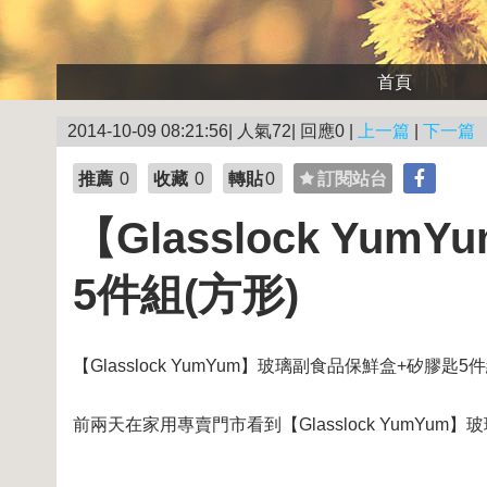
首頁
2014-10-09 08:21:56| 人氣72| 回應0 |
上一篇
|
下一篇
推薦
0
收藏
0
轉貼
0
訂閱站台
【Glasslock Y
5件組(方形)
【Glasslock YumYum】玻璃副食品保鮮盒+矽膠匙5件
前兩天在家用專賣門市看到【Glasslock YumYum