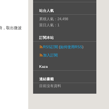
站台人氣
累積人氣：
24,498
當日人氣：
1
用時，取出微波
訂閱本站
RSS訂閱
(
如何使用RSS
)
加入訂閱
Kaza
連結書籤
目前沒有資料