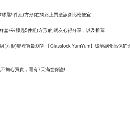
鮮盒+矽膠匙5件組(方形)在網路上買應該會比較便宜，
食品保鮮盒+矽膠匙5件組(方形)的網友心得分享，以及推薦
件組(方形)哪裡買最划算!【Glasslock YumYum】玻璃副食品保
也不擔心買貴，還有7天滿意保證!