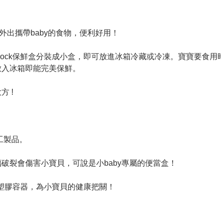
，外出攜帶baby的食物，便利好用！
slock保鮮盒分裝成小盒，即可放進冰箱冷藏或冷凍。寶寶要食
放入冰箱即能完美保鮮。
 !
工製品。
破裂會傷害小寶貝，可說是小baby專屬的便當盒！
告別塑膠容器，為小寶貝的健康把關！