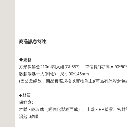
商品訊息簡述
:
◆規格
方形保鮮盒210ml四入組(GL657) ，單個長*寬*高 = 90*90*
矽膠湯匙一入(附盒)，尺寸30*145mm
(因公差緣故，商品實際規格以實物為主)(商品有外彩盒包
◆材質
保鮮盒:
本體 - 鈉玻璃（經強化製程而成）、上蓋 - PP塑膠、密封圈
湯匙 :矽膠