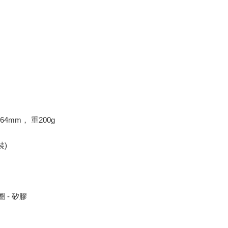
64mm， 重200g
裝)
 - 矽膠