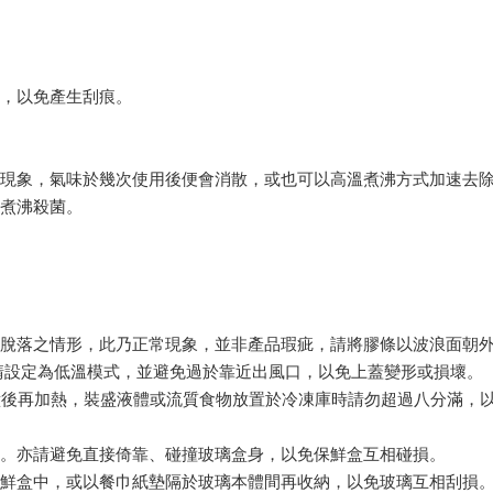
布，以免產生刮痕。
常現象，氣味於幾次使用後便會消散，或也可以高溫煮沸方式加速去
溫煮沸殺菌。
條脫落之情形，此乃正常現象，並非產品瑕疵，請將膠條以波浪面朝
請設定為低溫模式，並避免過於靠近出風口，以免上蓋變形或損壞。
鐘後再加熱，裝盛液體或流質食物放置於冷凍庫時請勿超過八分滿，
住。亦請避免直接倚靠、碰撞玻璃盒身，以免保鮮盒互相碰損。
保鮮盒中，或以餐巾紙墊隔於玻璃本體間再收納，以免玻璃互相刮損