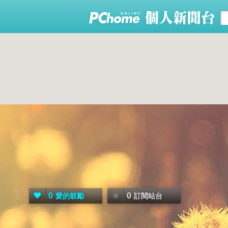
0
0
愛的鼓勵
訂閱站台