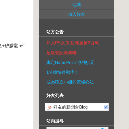
地圖
加入好友
站方公告
加入PS女孩 組隊瘋搶2百萬
鮮盒+矽膠匙5件
超取登記送咖啡
綁定Hami Point 1點抵1元
1分鐘快速揪痛！
成為獨立小姐的滾錢心法
好友列表
好友的新聞台Blog
站內搜尋