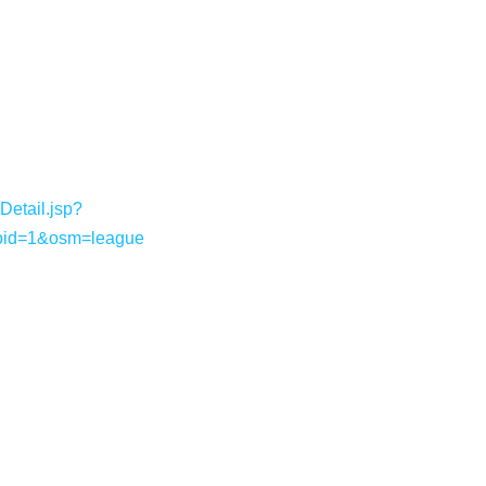
etail.jsp?
oid=1&osm=league