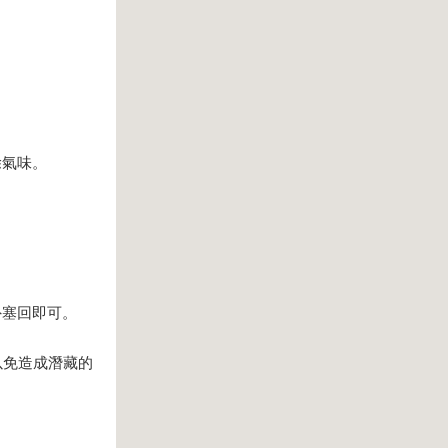
除氣味。
外塞回即可。
以免造成潛藏的
。