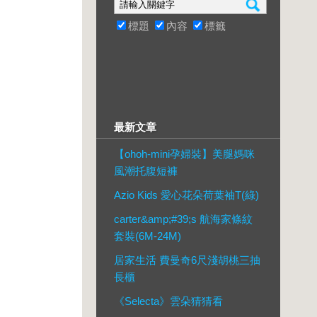
標題
內容
標籤
最新文章
【ohoh-mini孕婦裝】美腿媽咪
風潮托腹短褲
Azio Kids 愛心花朵荷葉袖T(綠)
carter&amp;#39;s 航海家條紋
套裝(6M-24M)
居家生活 費曼奇6尺淺胡桃三抽
長櫃
《Selecta》雲朵猜猜看