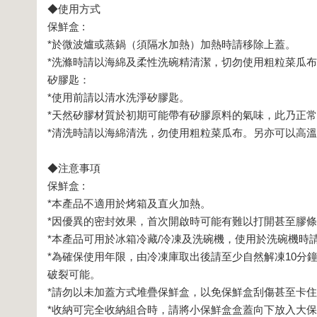
◆使用方式
保鮮盒 :
*於微波爐或蒸鍋（須隔水加熱）加熱時請移除上蓋。
*洗滌時請以海綿及柔性洗碗精清潔，切勿使用粗粒菜瓜
矽膠匙：
*使用前請以清水洗淨矽膠匙。
*天然矽膠材質於初期可能帶有矽膠原料的氣味，此乃正
*清洗時請以海綿清洗，勿使用粗粒菜瓜布。另亦可以高
◆注意事項
保鮮盒 :
*本產品不適用於烤箱及直火加熱。
*因優異的密封效果，首次開啟時可能有難以打開甚至膠
*本產品可用於冰箱冷藏/冷凍及洗碗機，使用於洗碗機時
*為確保使用年限，由冷凍庫取出後請至少自然解凍10分
破裂可能。
*請勿以未加蓋方式堆疊保鮮盒，以免保鮮盒刮傷甚至卡
*收納可完全收納組合時，請將小保鮮盒盒蓋向下放入大