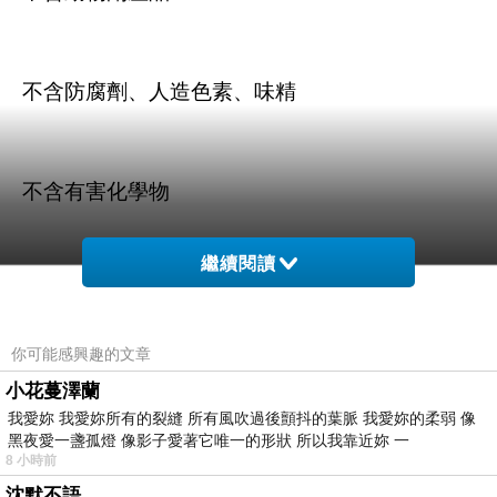
不含防腐劑、人造色素、味精
不含有害化學物
繼續閱讀
不含填充物
你可能感興趣的文章
小花蔓澤蘭
我愛妳 我愛妳所有的裂縫 所有風吹過後顫抖的葉脈 我愛妳的柔弱 像
黑夜愛一盞孤燈 像影子愛著它唯一的形狀 所以我靠近妳 一
商品訊息描述
:
8 小時前
沈默不語