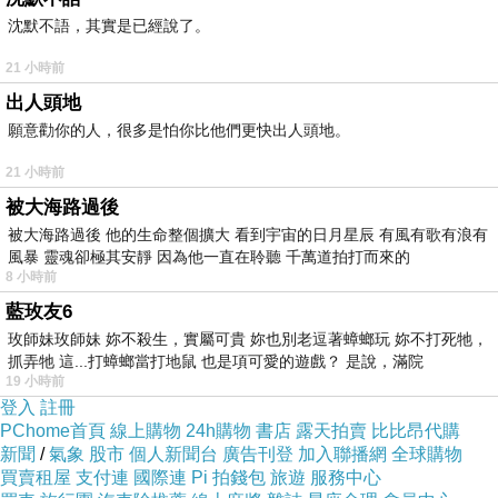
沈默不語，其實是已經說了。
21 小時前
Canidae卡比 低敏L&R純羊肉紅米蔬菜配方15磅
出人頭地
1入
願意勸你的人，很多是怕你比他們更快出人頭地。
21 小時前
被大海路過後
被大海路過後 他的生命整個擴大 看到宇宙的日月星辰 有風有歌有浪有
風暴 靈魂卻極其安靜 因為他一直在聆聽 千萬道拍打而來的
8 小時前
藍玫友6
玫師妹玫師妹 妳不殺生，實屬可貴 妳也別老逗著蟑螂玩 妳不打死牠，
抓弄牠 這...打蟑螂當打地鼠 也是項可愛的遊戲？ 是說，滿院
19 小時前
登入
註冊
PChome首頁
線上購物
24h購物
書店
露天拍賣
比比昂代購
新聞
/
氣象
股市
個人新聞台
廣告刊登
加入聯播網
全球購物
買賣租屋
支付連
國際連
Pi 拍錢包
旅遊
服務中心