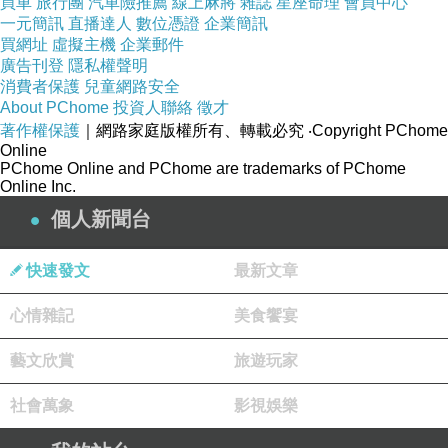
買車
旅行團
汽車險推薦
線上麻將
雜誌
星座命理
會員中心
(全犬齡/工作犬/幼犬/懷孕哺
一元簡訊
直播達人
數位憑證
企業簡訊
乳母犬 抗敏感保健護理配方)
買網址
虛擬主機
企業郵件
廣告刊登
隱私權聲明
消費者保護
兒童網路安全
精選動物性蛋白質
About PChome
投資人聯絡
徵才
著作權保護
｜網路家庭版權所有、轉載必究
‧Copyright PChome
Online
USDA人用食品等級 羊肉 ,特
PChome Online and PChome are trademarks of PChome
別 為對雞肉敏感或皮_膚發
Online Inc.
炎症的狗狗而設
個人新聞台
快速發文
最新文章
精選穀物
心情雜記
美食饗宴
燕麥,紅米,大麥,糙米-含豐富
藝文欣賞
旅遊玩家
維他命B群,鈣 磷 鐵,促進消
化道健康 降_低血液中的膽
社會萬象
影視娛樂
固醇