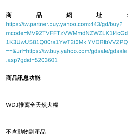
商品網址
:
https://tw.partner.buy.yahoo.com:443/gd/buy?
mcode=MV92TVFFTzVWMmdNZWZLK1l4cGd
1K3UwUS81Q00ra1YwT2t6MklYVDRlbVVZPQ
==&url=https://tw.buy.yahoo.com/gdsale/gdsale
.asp?gdid=5203601
商品訊息功能
:
WDJ推薦全天然犬糧
不含動物副產品