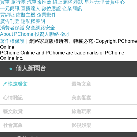
買車
旅行團
汽車險推薦
線上麻將
雜誌
星座命理
會員中心
與背巾背帶直接摩擦
一元簡訊
直播達人
數位憑證
企業簡訊
買網址
虛擬主機
企業郵件
還能讓寶寶舔咬
廣告刊登
隱私權聲明
且吸水性佳方便穿脫清洗
消費者保護
兒童網路安全
About PChome
投資人聯絡
徵才
著作權保護
｜網路家庭版權所有、轉載必究
‧Copyright PChome
Online
PChome Online and PChome are trademarks of PChome
Online Inc.
個人新聞台
商品訊息描述
:
快速發文
最新文章
心情雜記
美食饗宴
藝文欣賞
旅遊玩家
社會萬象
影視娛樂