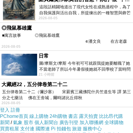
這段話精闢地道出了現代女性在成熟過程中，為了
自我保護與活出自我，所提煉出的一種智慧與鋒芒
商品網址
:
2026-08-05
的平衡。 核心解讀與看法
http://www.momoshop.com.tw/goods/GoodsDet
◎飛鼠慕雄鷹
ail.jsp?
■寓言故事 ◎飛鼠慕雄鷹
⊕潘文良 在古老森
i_code=2755651&memid=6000003945&cid=a
2026-08-05
林的底層，住著一隻小飛鼠
puad&oid=1&osm=league
日常
圖/摩斯文/摩斯 今年初可可就跟我提她要離職了她
商品訊息功能
:
不當老師了所以今年暑假後她就不回學校了當時問
21 小時前
她不是很喜歡幼幼班的小朋友嗎捨得不
大藏經22，五分律卷第二十二
五分律卷第二十二（彌沙塞） 宋罽賓三藏佛陀什共竺道生等 譯 第三
品號：2755651
分之七藥法 佛在王舍城，爾時諸比丘得秋
2026-08-05
登入
註冊
PChome首頁
線上購物
24h購物
書店
露天拍賣
比比昂代購
純棉日本製背帶保護墊
新聞
/
氣象
股市
個人新聞台
廣告刊登
加入聯播網
全球購物
買賣租屋
支付連
國際連
Pi 拍錢包
旅遊
服務中心
可防止寶寶肌膚