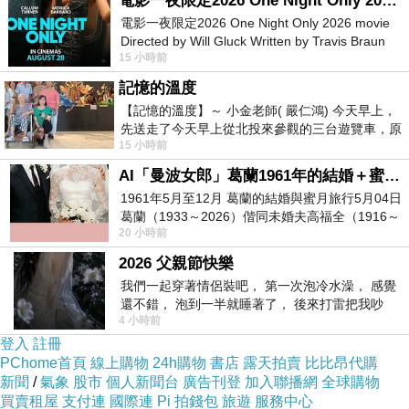
電影一夜限定2026 One Night Only 2026 movie
電影一夜限定2026 One Night Only 2026 movie
Directed by Will Gluck Written by Travis Braun
15 小時前
Starring Monica Barbaro
記憶的溫度
【記憶的溫度】～ 小金老師( 嚴仁鴻) 今天早上，
商品網址
:
先送走了今天早上從北投來參觀的三台遊覽車，原
15 小時前
以為展場已經差不多要安靜下來，卻發
http://www.momoshop.com.tw/goods/GoodsDet
AI「曼波女郎」葛蘭1961年的結婚＋蜜月旅行 #戀上老電影 #葛蘭 #粟子
ail.jsp?
1961年5月至12月 葛蘭的結婚與蜜月旅行5月04日
i_code=2782030&memid=6000003945&cid=a
葛蘭（1933～2026）偕同未婚夫高福全（1916～
20 小時前
2004）乘郵輪赴倫敦6月15日於英國倫敦St.S
puad&oid=1&osm=league
2026 父親節快樂
我們一起穿著情侶裝吧， 第一次泡冷水澡， 感覺
商品訊息功能
:
還不錯， 泡到一半就睡著了， 後來打雷把我吵
4 小時前
醒， 手
登入
註冊
PChome首頁
線上購物
24h購物
書店
露天拍賣
比比昂代購
品號：2782030
新聞
/
氣象
股市
個人新聞台
廣告刊登
加入聯播網
全球購物
買賣租屋
支付連
國際連
Pi 拍錢包
旅遊
服務中心