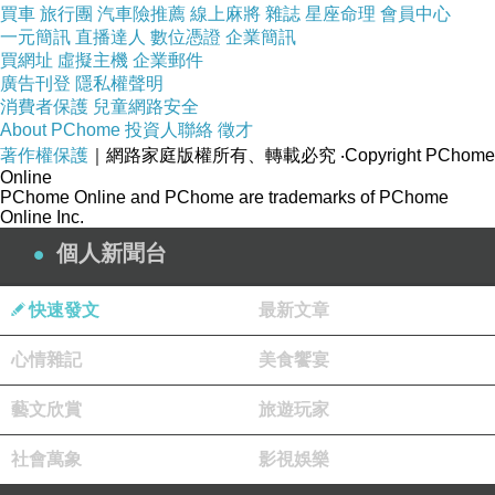
買車
旅行團
汽車險推薦
線上麻將
雜誌
星座命理
會員中心
一元簡訊
直播達人
數位憑證
企業簡訊
依空間DIY、隨意延伸組合
買網址
虛擬主機
企業郵件
廣告刊登
隱私權聲明
層板可隨意調整高低
消費者保護
兒童網路安全
居家、辦公都適用
About PChome
投資人聯絡
徵才
著作權保護
｜網路家庭版權所有、轉載必究
‧Copyright PChome
穩固耐用，每層最高可達100k
Online
PChome Online and PChome are trademarks of PChome
Online Inc.
個人新聞台
快速發文
最新文章
商品訊息描述
:
心情雜記
美食饗宴
．依空間DIY、隨意延伸組合
藝文欣賞
旅遊玩家
社會萬象
影視娛樂
．層板可隨意調整高低