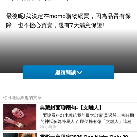
最後呢!我決定在momo購物網買，因為品質有保
障，也不擔心買貴，還有7天滿意保證!
繼續閱讀
你可能感興趣的文章
典藏封面聊兩句-【支離人】
要說看科幻小說給我的最大啟蒙 莫過於上古時期
的神祇多為外星人了 即便擁有像「支離人」這種
20 小時前
驚世駭俗的神通法門 也未必讀