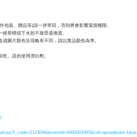
外包裝、贈品等)請一併寄回，否則將會影響退貨權限。
一經剪標或下水恕不接受退換貨。
造成圖片顏色呈現略有不同，請以實品顏色為準。
晾乾。請勿使用漂白劑。
)
tail.jsp?i_code=2123046&memid=6000003945&cid=apuad&oid=1&o