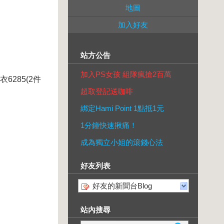
地圖
加入好友
站方公告
加入PS女孩 組隊瘋搶2百萬
6285(2件
超取登記送咖啡
綁定Hami Point 1點抵1元
1分鐘快速揪痛！
成為獨立小姐的滾錢心法
好友列表
好友的新聞台Blog
站內搜尋