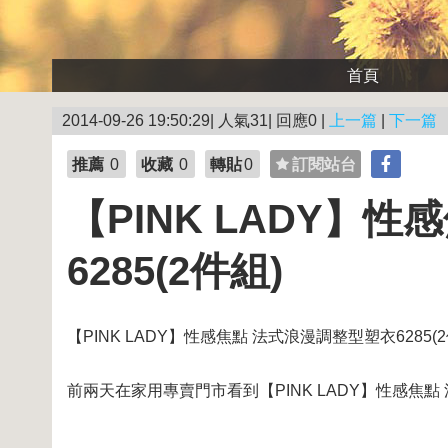
首頁
2014-09-26 19:50:29| 人氣31| 回應0 |
上一篇
|
下一篇
推薦
0
收藏
0
轉貼
0
訂閱站台
【PINK LADY】
6285(2件組)
【PINK LADY】性感焦點 法式浪漫調整型塑衣6285(2
前兩天在家用專賣門市看到【PINK LADY】性感焦點 