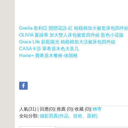
Goelia 歌利亞 戀戀花語-紅 精梳棉加大被套床包四件
OLIVIA 夏綠蒂 加大雙人床包被套四件組 藍色小花版
Grace Life 蔚藍陽光 精梳棉加大涼被床包四件組
CASA卡莎 翠希原木色大茶几
Home+ 費希原木餐椅-休閒椅
人氣(31) | 回應(0)| 推薦 (
0
)| 收藏 (
0
)|
轉寄
全站分類:
攝影寫真(作品、技術、器材)