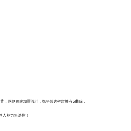
腹挺背，兩側腰腹加壓設計，撫平贅肉輕鬆擁有S曲線，
迷人魅力無法擋！