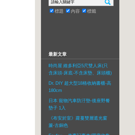
標題
內容
標籤
最新文章
時尚屋 維多利亞5尺雙人床(只
含床頭-床底-不含床墊、床頭櫃)
Dr. DIY 超大型18格收納書櫃-高
180cm
日本 寵物汽車防汙墊-後座野餐
墊子 1入
《布安於室》蘿蔓雙層遮光窗
簾-古銅色