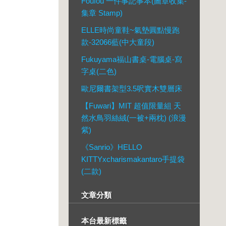
Foufou 一件事記事本(圖章收集-
集章 Stamp)
ELLE時尚童鞋~氣墊圓點慢跑
款-32066藍(中大童段)
Fukuyama福山書桌-電腦桌-寫
字桌(二色)
歐尼爾書架型3.5呎實木雙層床
【Fuwari】MIT 超值限量組 天
然水鳥羽絲絨(一被+兩枕) (浪漫
紫)
《Sanrio》HELLO
KITTYxcharismakantaro手提袋
(二款)
文章分類
本台最新標籤