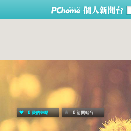
0
0
愛的鼓勵
訂閱站台