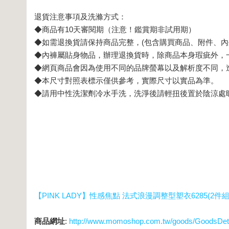
退貨注意事項及洗滌方式：
◆商品有10天審閱期（注意！鑑賞期非試用期）
◆如需退換貨請保持商品完整，(包含購買商品、附件、內
◆內褲屬貼身物品，辦理退換貨時，除商品本身瑕疵外，
◆網頁商品會因為使用不同的品牌螢幕以及解析度不同，
◆本尺寸對照表標示僅供參考，實際尺寸以實品為準。
◆請用中性洗潔劑冷水手洗，洗淨後請輕扭後置於陰涼處
【PINK LADY】性感焦點 法式浪漫調整型塑衣6285(2件組
商品網址
:
http://www.momoshop.com.tw/goods/GoodsDe