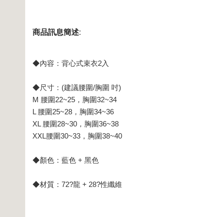
商品訊息簡述
:
◆內容：背心式束衣2入
◆尺寸：(建議腰圍/胸圍 吋)
M 腰圍22~25，胸圍32~34
L 腰圍25~28，胸圍34~36
XL 腰圍28~30，胸圍36~38
XXL腰圍30~33，胸圍38~40
◆顏色：藍色 + 黑色
◆材質：72?龍 + 28?性纖維