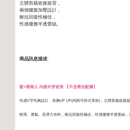
立體剪裁收腹挺背，
兩側腰腹加壓設計，
耐拉回復性極佳，
性感優雅半透蕾絲。
商品訊息描述
:
藍+黑兩入 內搭外穿皆美 【不含黑色配褲】
性感V字托胸設計，美胸UP UP(內附可拆式罩杯)，立體剪裁收
輕薄、透氣、高彈力布料，耐拉回復性極佳，性感優雅半透蕾絲，