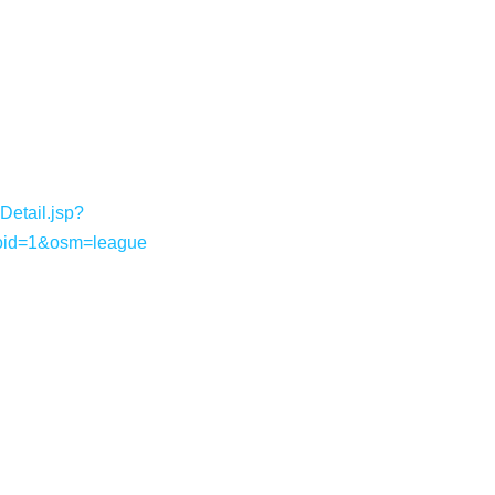
etail.jsp?
oid=1&osm=league