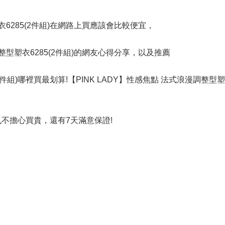
衣6285(2件組)在網路上買應該會比較便宜，
整型塑衣6285(2件組)的網友心得分享，以及推薦
2件組)哪裡買最划算!【PINK LADY】性感焦點 法式浪漫調整型塑衣
也不擔心買貴，還有7天滿意保證!