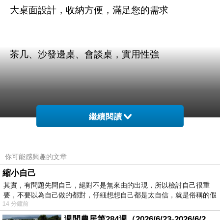
大桌面設計，收納方便，滿足您的需求
茶几、沙發邊桌、會談桌，實用性強
繼續閱讀
商品訊息描述
:
你可能感興趣的文章
縮小自己
其實，有問題先問自己，絕對不是無來由的出現，所以檢討自己很重
時尚屋 達妮嘉大茶几
要，不要以為自己做的都對，仔細想想自己都是太自信，就是俗稱的假
14 分鐘前
週間農居第284週（2026/6/23-2026/6/24) 夏至 金黃稻浪洋溢豐收喜悅