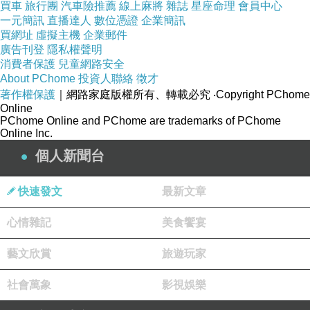
買車
旅行團
汽車險推薦
線上麻將
雜誌
星座命理
會員中心
桌面10mm強
一元簡訊
直播達人
數位憑證
企業簡訊
買網址
虛擬主機
企業郵件
化烤漆玻
廣告刊登
隱私權聲明
璃，讓您置
消費者保護
兒童網路安全
About PChome
投資人聯絡
徵才
物選擇更輕
著作權保護
｜網路家庭版權所有、轉載必究
‧Copyright PChome
鬆，水晶石
Online
PChome Online and PChome are trademarks of PChome
裝飾更是視
Online Inc.
覺享受！除
個人新聞台
此之外輕巧
的造型，機
快速發文
最新文章
動性高，符
心情雜記
美食饗宴
合現代居住
空間機能的
藝文欣賞
旅遊玩家
需求，節省
社會萬象
影視娛樂
您的生活空
間，是您與