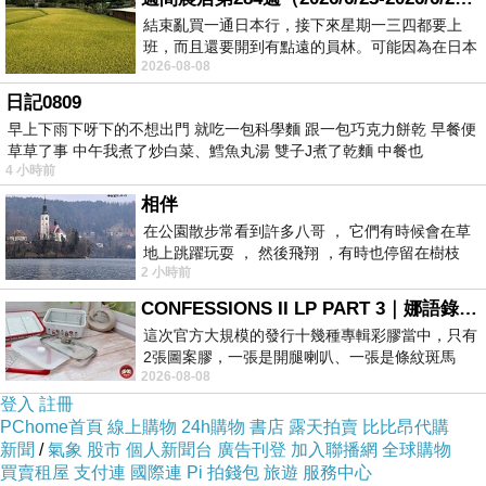
結束亂買一通日本行，接下來星期一三四都要上
班，而且還要開到有點遠的員林。可能因為在日本
2026-08-08
花不少錢，星期一出門上班時，心裡沒有一
日記0809
早上下雨下呀下的不想出門 就吃一包科學麵 跟一包巧克力餅乾 早餐便
草草了事 中午我煮了炒白菜、鱈魚丸湯 雙子J煮了乾麵 中餐也
4 小時前
相伴
在公園散步常看到許多八哥 ， 它們有時候會在草
地上跳躍玩耍 ， 然後飛翔 ，有時也停留在樹枝
整組採用
2 小時前
上，它們身軀是咖啡色的，鳥喙是黃色
MDF全烤式
CONFESSIONS II LP PART 3｜娜語錄II LP PART 3
材質，美觀
這次官方大規模的發行十幾種專輯彩膠當中，只有
又耐用搭配
2張圖案膠，一張是開腿喇叭、一張是條紋斑馬
2026-08-08
版；目前官網上只剩澳洲商店AU STORE
鏡面鋼琴烤
登入
註冊
漆、大桌面
PChome首頁
線上購物
24h購物
書店
露天拍賣
比比昂代購
新聞
/
氣象
股市
個人新聞台
廣告刊登
加入聯播網
全球購物
設計，更加
買賣租屋
支付連
國際連
Pi 拍錢包
旅遊
服務中心
提升價值，