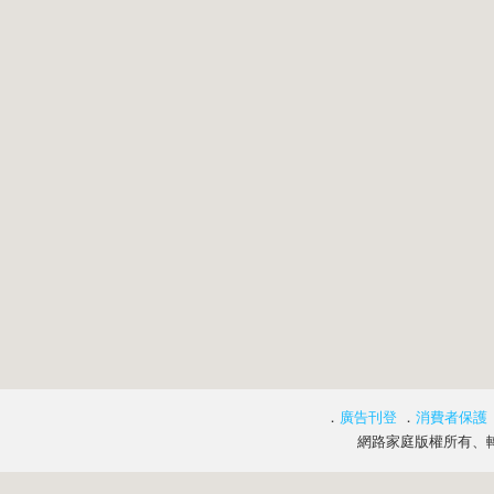
．
廣告刊登
．
消費者保護
網路家庭版權所有、轉載必究 