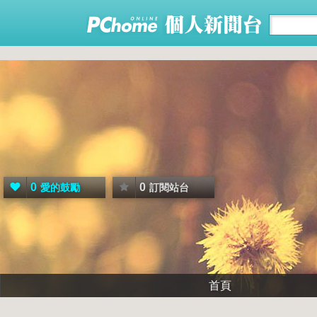
0
0
愛的鼓勵
訂閱站台
首頁