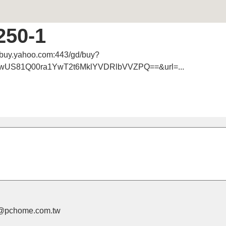
0-1
y.yahoo.com:443/gd/buy?
S81Q00ra1YwT2t6MklYVDRlbVVZPQ==&url=...
pchome.com.tw