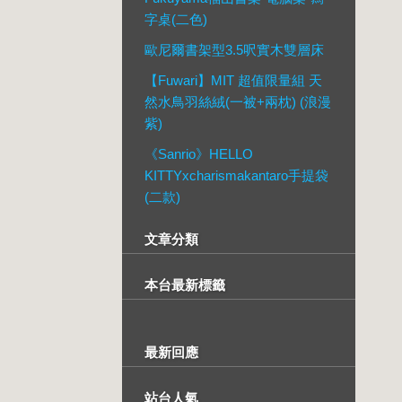
字桌(二色)
歐尼爾書架型3.5呎實木雙層床
【Fuwari】MIT 超值限量組 天
然水鳥羽絲絨(一被+兩枕) (浪漫
紫)
《Sanrio》HELLO
KITTYxcharismakantaro手提袋
(二款)
文章分類
本台最新標籤
最新回應
站台人氣