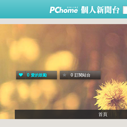
0
0
愛的鼓勵
訂閱站台
首頁