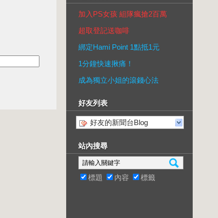
加入PS女孩 組隊瘋搶2百萬
超取登記送咖啡
綁定Hami Point 1點抵1元
1分鐘快速揪痛！
成為獨立小姐的滾錢心法
好友列表
好友的新聞台Blog
站內搜尋
標題
內容
標籤