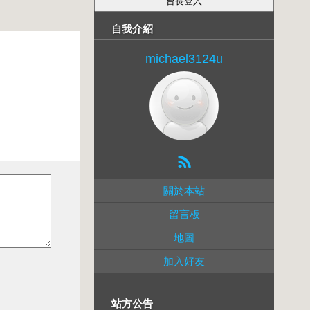
自我介紹
michael3124u
關於本站
留言板
地圖
加入好友
站方公告