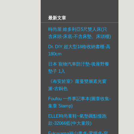
最新文章
時尚屋 維多利亞5尺雙人床(只
含床頭-床底-不含床墊、床頭櫃)
Dr. DIY 超大型18格收納書櫃-高
180cm
日本 寵物汽車防汙墊-後座野餐
墊子 1入
《布安於室》蘿蔓雙層遮光窗
簾-古銅色
Foufou 一件事記事本(圖章收集-
集章 Stamp)
ELLE時尚童鞋~氣墊圓點慢跑
款-32066藍(中大童段)
Fukuyama福山書桌-電腦桌-寫