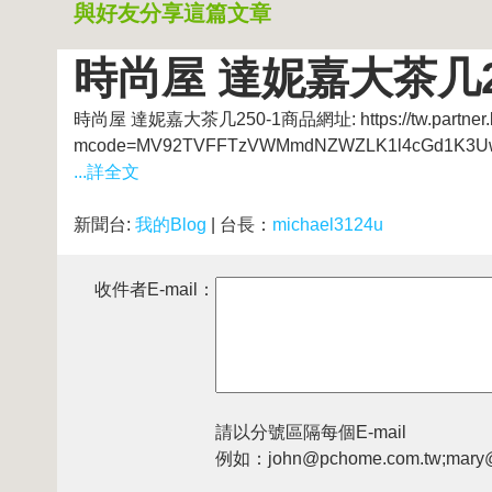
與好友分享這篇文章
時尚屋 達妮嘉大茶几25
時尚屋 達妮嘉大茶几250-1商品網址: https://tw.partner.bu
mcode=MV92TVFFTzVWMmdNZWZLK1l4cGd1K3UwU
...詳全文
新聞台:
我的Blog
| 台長：
michael3124u
收件者E-mail：
請以分號區隔每個E-mail
例如：john@pchome.com.tw;mary@