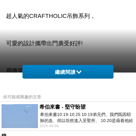
超人氣的CRAFTHOLIC吊飾系列，
可愛的設計攜帶出門廣受好評!
用微笑療癒妳，天天擁有好心情!
繼續閱讀
你可能感興趣的文章
希伯來書 - 堅守盼望
希伯來書10:19-10:25 10:19弟兄們、我們既因耶
商品訊息描述
:
穌的血、得以坦然進入至聖所、 10:20是藉着他給
2026-08-06
我們開了一條又新又活的路從幔子經過