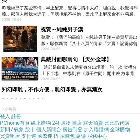
狼
昨晚經歷了某些事情，早上醒來，覺得心情不太好。坦白說，我覺得昨
晚，那個人離我太近了，但我拒絕不掉他，因此早上醒來會有罪惡感。
CRAFTHOLIC 咖啡猴爸爸手機吊飾
2026-08-06
祝賀～純純男子漢
聽歌：《我們的高峰》～純純男子漢～恭賀新書出
版～願你新書〞八十八頁的青春〞大賣！記得你曾
2026-08-06
經在我的版留言…「好讚的圖^^感覺大家
典藏封面聊兩句-【天外金球】
這部是白素以未婚妻身分出場唯一的一次 架構分
上下半場，中場則在《原子空間》開小差 故事背
2026-08-06
景影射西藏境外流亡 地下組織
知幻即離，不作方便，離幻即覺，亦無漸次
。。。。。。。。。。
3 小時前
登入
註冊
PChome首頁
線上購物
24h購物
書店
露天拍賣
比比昂代購
新聞
/
氣象
股市
個人新聞台
廣告刊登
加入聯播網
全球購物
咖啡色猴爸
買賣租屋
支付連
國際連
Pi 拍錢包
旅遊
服務中心
爸，濃郁的可