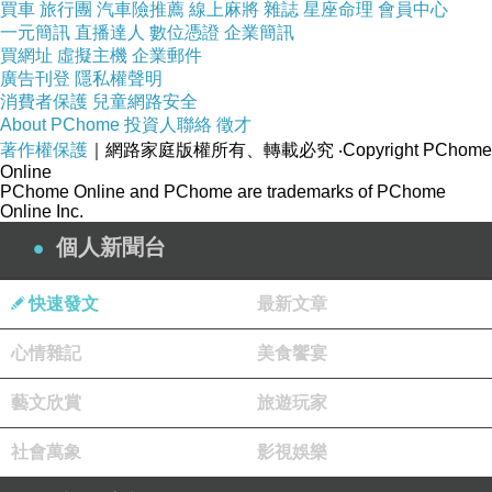
買車
旅行團
汽車險推薦
線上麻將
雜誌
星座命理
會員中心
可豆色!!
一元簡訊
直播達人
數位憑證
企業簡訊
買網址
虛擬主機
企業郵件
廣告刊登
隱私權聲明
消費者保護
兒童網路安全
About PChome
投資人聯絡
徵才
隨時都能攜帶
著作權保護
｜網路家庭版權所有、轉載必究
‧Copyright PChome
出門，為生活
Online
PChome Online and PChome are trademarks of PChome
增添有趣與創
Online Inc.
意!
個人新聞台
快速發文
最新文章
超人氣的
心情雜記
美食饗宴
CRAFTHOLIC
吊飾系列，可
藝文欣賞
旅遊玩家
愛的設計攜帶
社會萬象
影視娛樂
出門廣受好