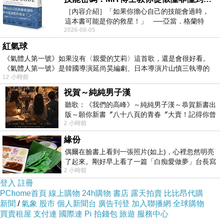
［內容介紹］「如果你擔心自己的技能會過時，
這本書可能是你的救星！」 ──亞當．格蘭特
2026-08-05
（Adam Grant），《
紅氣球
《氣體人第一號》如果沒有〈親愛的艾莉〉這首歌，還是會很好看。
《氣體人第一號》是韓國導演延尚昊編劇、日本導演片山慎三執導的
12 小時前
祝賀～純純男子漢
商品網址
:
聽歌：《我們的高峰》～純純男子漢～恭賀新書出
http://www.momoshop.com.tw/goods/GoodsDet
版～願你新書〞八十八頁的青春〞大賣！記得你曾
2 小時前
經在我的版留言…「好讚的圖^^感覺大家
ail.jsp?
緣份
i_code=2150591&memid=6000003945&cid=a
偶爾在臉書上看到一張照片(如上)，心裡忽然明亮
puad&oid=1&osm=league
了起來。剛好早上看了一篇「白痴愛做夢」台長寫
2 小時前
的貼文，在回顧年輕時瘋狂愛上
登入
註冊
商品訊息功能
:
PChome首頁
線上購物
24h購物
書店
露天拍賣
比比昂代購
新聞
/
氣象
股市
個人新聞台
廣告刊登
加入聯播網
全球購物
買賣租屋
支付連
國際連
Pi 拍錢包
旅遊
服務中心