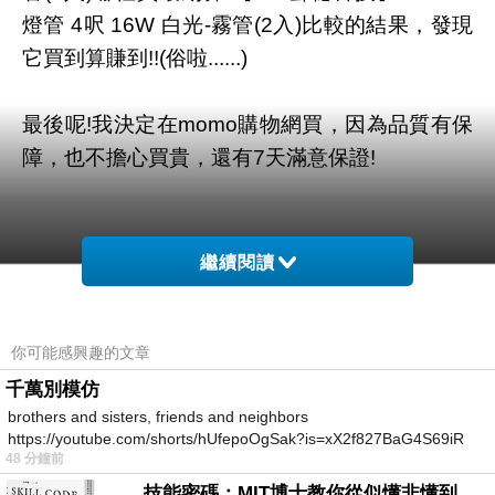
燈管 4呎 16W 白光-霧管(2入)比較的結果，發現
它買到算賺到!!(俗啦......)
最後呢!我決定在momo購物網買，因為品質有保
障，也不擔心買貴，還有7天滿意保證!
繼續閱讀
你可能感興趣的文章
千萬別模仿
brothers and sisters, friends and neighbors
https://youtube.com/shorts/hUfepoOgSak?is=xX2f827BaG4S69iR
48 分鐘前
https
技能密碼：MIT博士教你從似懂非懂到穩定輸出，把專業變事業的職能升級攻略 /麥特．比恩(容錯)