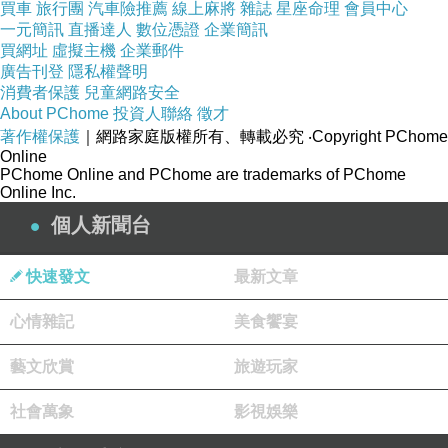
買車
旅行團
汽車險推薦
線上麻將
雜誌
星座命理
會員中心
品號：2150591
一元簡訊
直播達人
數位憑證
企業簡訊
買網址
虛擬主機
企業郵件
廣告刊登
隱私權聲明
消費者保護
兒童網路安全
低瓦數高流明，省電效率佳。
About PChome
投資人聯絡
徵才
著作權保護
｜網路家庭版權所有、轉載必究
‧Copyright PChome
全電壓設計，住家商辦皆適宜。
Online
不含汞、不含鉛、不閃爍。
PChome Online and PChome are trademarks of PChome
Online Inc.
獨家光學及散熱設計專利
個人新聞台
快速發文
最新文章
心情雜記
美食饗宴
商品訊息描述
:
藝文欣賞
旅遊玩家
社會萬象
影視娛樂