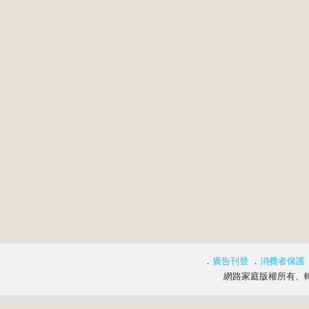
．
廣告刊登
．
消費者保護
網路家庭版權所有、轉載必究 