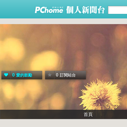
0
0
愛的鼓勵
訂閱站台
首頁