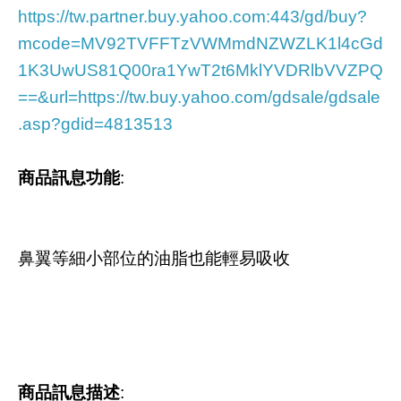
https://tw.partner.buy.yahoo.com:443/gd/buy?
mcode=MV92TVFFTzVWMmdNZWZLK1l4cGd
1K3UwUS81Q00ra1YwT2t6MklYVDRlbVVZPQ
==&url=https://tw.buy.yahoo.com/gdsale/gdsale
.asp?gdid=4813513
商品訊息功能
:
鼻翼等細小部位的油脂也能輕易吸收
商品訊息描述
: