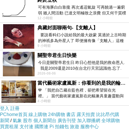
終於立秋
可有海豚白白靠攏 再次遙迢氣旋 可再饒過一遍窮
弱 雖人間活動 已達文明極致之浪費 但又何干質樸
12 小時前
者 只能白白陪葬
典藏封面聊兩句-【支離人】
KOSE 絲芙蒂 ─ 吸油面紙分享組
要說看科幻小說給我的最大啟蒙 莫過於上古時期
的神祇多為外星人了 即便擁有像「支離人」這種
9 小時前
驚世駭俗的神通法門 也未必讀
關聖帝君生日快樂
今日是關聖帝君生日.昨日心想他是我的救命恩人.
我是2009還是2010在台北行天宮認識他.忘了.
2026-08-06
一個奇摩交友的網友學
當代藝術家盧嵐新：你看到的是我的輪廓，還是你的故事？——藏在藍色裡的希望與光
💙 「我把自己藏在藍色裡，卻把希望留在光
裡。」 當代藝術家盧嵐新在此幅兼具童趣靈動與
4 小時前
抽象韻味的新作中，用湛藍的羽翼般色塊包覆著
登入
註冊
PChome首頁
線上購物
24h購物
書店
露天拍賣
比比昂代購
新聞
/
氣象
股市
個人新聞台
廣告刊登
加入聯播網
全球購物
買賣租屋
支付連
國際連
Pi 拍錢包
旅遊
服務中心