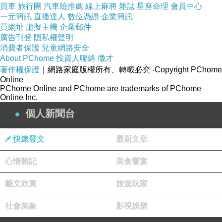
.
買車
旅行團
汽車險推薦
線上麻將
雜誌
星座命理
會員中心
一元簡訊
直播達人
數位憑證
企業簡訊
買網址
虛擬主機
企業郵件
廣告刊登
隱私權聲明
消費者保護
兒童網路安全
About PChome
投資人聯絡
徵才
.
著作權保護
｜網路家庭版權所有、轉載必究
‧Copyright PChome
Online
PChome Online and PChome are trademarks of PChome
Online Inc.
個人新聞台
快速發文
最新文章
心情雜記
美食饗宴
藝文欣賞
旅遊玩家
社會萬象
影視娛樂