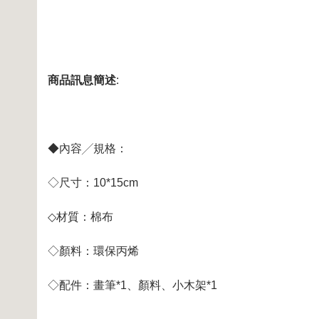
商品訊息簡述
:
◆內容╱規格：
◇尺寸：10*15cm
◇材質：棉布
◇顏料：環保丙烯
◇配件：畫筆*1、顏料、小木架*1