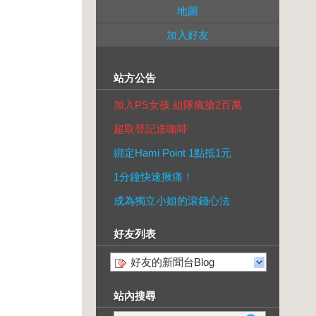
地圖
加入好友
站方公告
加入PS女孩 組隊瘋搶2百萬
超取登記送咖啡
綁定Hami Point 1點抵1元
1分鐘快速揪痛！
成為獨立小姐的滾錢心法
好友列表
好友的新聞台Blog
站內搜尋