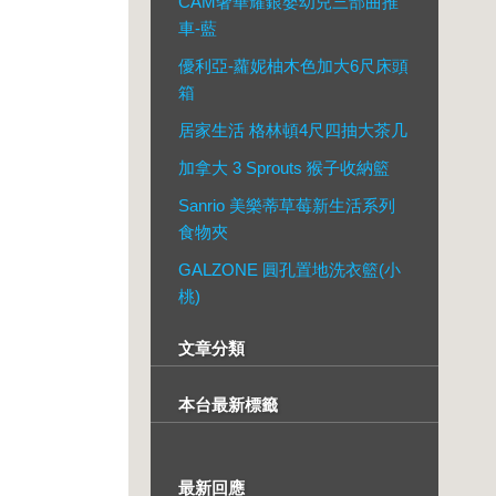
CAM奢華耀銀嬰幼兒三部曲推
車-藍
優利亞-蘿妮柚木色加大6尺床頭
箱
居家生活 格林頓4尺四抽大茶几
加拿大 3 Sprouts 猴子收納籃
Sanrio 美樂蒂草莓新生活系列
食物夾
GALZONE 圓孔置地洗衣籃(小
桃)
文章分類
本台最新標籤
最新回應