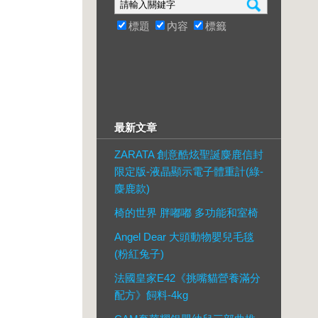
標題
內容
標籤
最新文章
ZARATA 創意酷炫聖誕麋鹿信封
限定版-液晶顯示電子體重計(綠-
麋鹿款)
椅的世界 胖嘟嘟 多功能和室椅
Angel Dear 大頭動物嬰兒毛毯
(粉紅兔子)
法國皇家E42《挑嘴貓營養滿分
配方》飼料-4kg