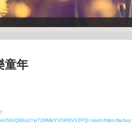
快樂童年
y?
1Q00ra1YwT2t6MklYVDRlbVVZPQ==&url=https://tw.buy.y