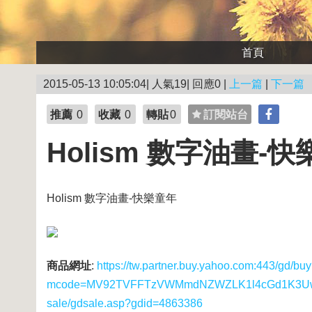
首頁
2015-05-13 10:05:04| 人氣19| 回應0 |
上一篇
|
下一篇
推薦
0
收藏
0
轉貼
0
訂閱站台
Holism 數字油畫-
Holism 數字油畫-快樂童年
商品網址
:
https://tw.partner.buy.yahoo.com:443/gd/bu
mcode=MV92TVFFTzVWMmdNZWZLK1l4cGd1K3UwUS8
sale/gdsale.asp?gdid=4863386