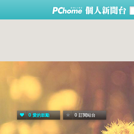
0
0
愛的鼓勵
訂閱站台