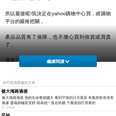
所以最後呢!我決定在yahoo購物中心買，經購物
平台的嚴格把關，
產品品質有了保障，也不擔心買到假貨或買貴
了，
還有7天滿意保證退換貨服務!
繼續閱讀
你可能感興趣的文章
商品網址
:
被大海路過後
被大海路過後 他的生命整個擴大 看到宇宙的日月星辰 有風有歌有浪有
https://tw.partner.buy.yahoo.com:443/gd/buy?
風暴 靈魂卻極其安靜 因為他一直在聆聽 千萬道拍打而來的
mcode=MV92TVFFTzVWMmdNZWZLK1l4cGd
22 小時前
1K3UwUS81Q00ra1YwT2t6MklYVDRlbVVZPQ
妥協