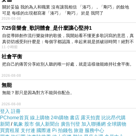
==&url=https://tw.buy.yahoo.com/gdsale/gdsale
關於妥協 我的為人和職業 沒有讓我相信 「湊巧」，「剛巧」的餘地
可是 每樣的出現都寫著「湊巧」「剛巧」 於是 我問了
.asp?gdid=4987444
2026-08-08
7/25音樂會_歌詞體會_是什麼讓心堅持1
商品訊息功能
:
自從導師創作流行樂旋律的歌後，我開始看不懂更多歌詞寫的意思，真
真切切感受到什麼是：每個字都認識，串起來就是抓破頭時間！絕對不
11 小時前
社會平衡
薄框高硬度奈米鍍膜 UV保護鏡
把自己的痛苦分享給別人聽的唯一好處，就是這樣做能維持社會平衡。
2026-08-08
無能
採用德國肖特(Schott)優異的光學玻璃
無能？那只是因為對方不能與你配合。
2026-08-08
登入
註冊
超薄鏡片提升透光率
PChome首頁
線上購物
24h購物
書店
露天拍賣
比比昂代購
新聞
/
氣象
股市
個人新聞台
廣告刊登
加入聯播網
全球購物
買賣租屋
支付連
國際連
Pi 拍錢包
旅遊
服務中心