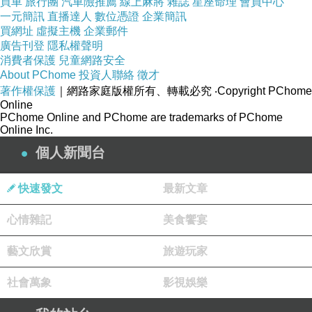
買車
旅行團
汽車險推薦
線上麻將
雜誌
星座命理
會員中心
一元簡訊
直播達人
數位憑證
企業簡訊
雙面8層奈米鍍膜，抗耀防污再進化
買網址
虛擬主機
企業郵件
廣告刊登
隱私權聲明
消費者保護
兒童網路安全
About PChome
投資人聯絡
徵才
超薄框,可蓋原鏡頭蓋
著作權保護
｜網路家庭版權所有、轉載必究
‧Copyright PChome
Online
PChome Online and PChome are trademarks of PChome
Online Inc.
個人新聞台
商品訊息描述
:
快速發文
最新文章
心情雜記
美食饗宴
藝文欣賞
旅遊玩家
B+W XS-PRO UV-Haze MRC Nano 超薄奈米鍍
社會萬象
影視娛樂
膜保護鏡(58mm)