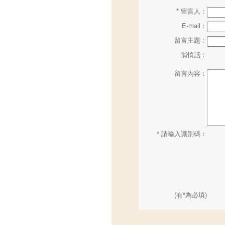
* 留言人：
E-mail：
留言主題：
悄悄話：
留言內容：
* 請輸入識別碼：
(有*為必填)