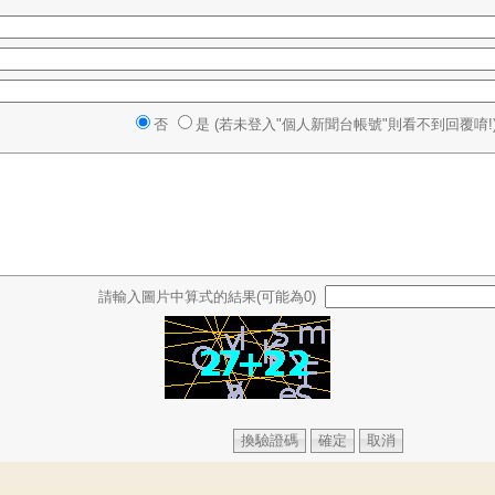
否
是 (若未登入"個人新聞台帳號"則看不到回覆唷!
請輸入圖片中算式的結果(可能為0)